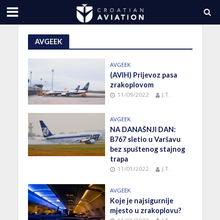
AVGEEK
AVGEEK
(AVIH) Prijevoz pasa
zrakoplovom
11/09/2022
J.T.
AVGEEK
NA DANAŠNJI DAN:
B767 sletio u Varšavu
bez spuštenog stajnog
trapa
11/01/2022
J.T.
AVGEEK
Koje je najsigurnije
mjesto u zrakoplovu?