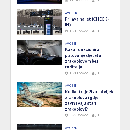
11/01/2022
J.T.
AVGEEK
Prijava na let (CHECK-
IN)
10/14/2022
J.T.
AVGEEK
Kako funkcionira
putovanje djeteta
zrakoplovom bez
roditelja
10/11/2022
J.T.
AVGEEK
Koliko traje životni vijek
zrakoplova i gdje
završavaju stari
zrakoplovi?
09/20/2022
J.T.
AVGEEK