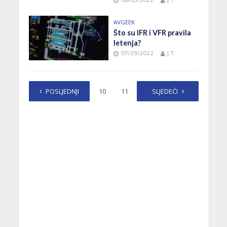
AVGEEK
Što su IFR i VFR pravila
letenja?
07/29/2022
J.T.
POSLJEDNJI
1
…
10
11
12
SLJEDEĆI
13