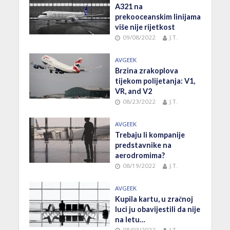
A321 na
prekooceanskim linijama
više nije rijetkost
09/08/2022
J.T.
AVGEEK
Brzina zrakoplova
tijekom polijetanja: V1,
VR, and V2
08/23/2022
J.T.
AVGEEK
Trebaju li kompanije
predstavnike na
aerodromima?
08/19/2022
J.T.
AVGEEK
Kupila kartu, u zračnoj
luci ju obavijestili da nije
na letu…
08/03/2022
J.T.