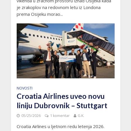
vikenda u zračnom prostoru iznad Osijeka kada
je zrakoplov na redovnom letu iz Londona
prema Osijeku morao...
NOVOSTI
Croatia Airlines uveo novu
liniju Dubrovnik – Stuttgart
05/25/2026
1 komentar
G.K.
Croatia Airlines u ljetnom redu letenja 2026.