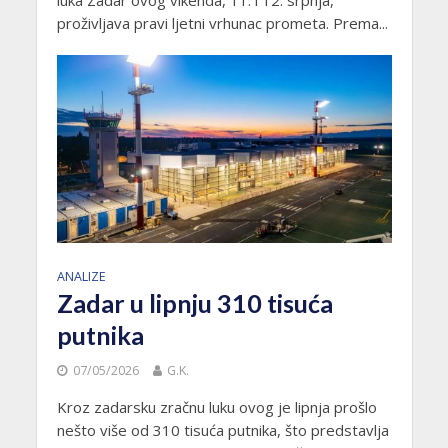
luka Zadar ovog vikenda, 11. i 12. srpnja,
proživljava pravi ljetni vrhunac prometa. Prema...
ANALIZE
Zadar u lipnju 310 tisuća
putnika
07/05/2026
G.K.
Kroz zadarsku zračnu luku ovog je lipnja prošlo
nešto više od 310 tisuća putnika, što predstavlja