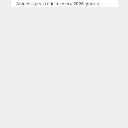
Airlines u prva četiri mjeseca 2026. godine
prevezao je ukupno 569.415 putnika, što je
104.108 putnika...
NOVOSTI
Povezanost Londona i
Dubrovnika: ove subote više
od 1.400 sjedala
05/02/2026
G.K.