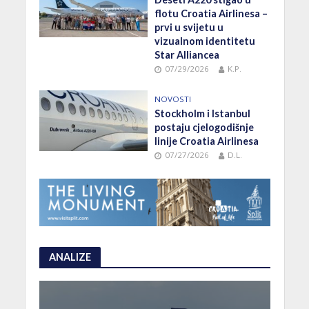
flotu Croatia Airlinesa –
prvi u svijetu u
vizualnom identitetu
Star Alliancea
07/29/2026
K.P.
NOVOSTI
Stockholm i Istanbul
postaju cjelogodišnje
linije Croatia Airlinesa
07/27/2026
D.L.
ANALIZE