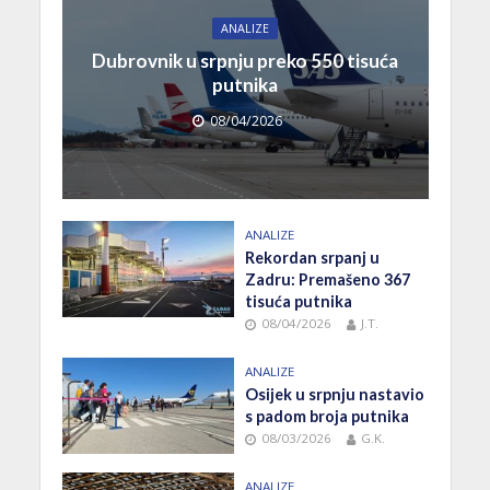
ANALIZE
Dubrovnik u srpnju preko 550 tisuća
putnika
08/04/2026
ANALIZE
Rekordan srpanj u
Zadru: Premašeno 367
tisuća putnika
08/04/2026
J.T.
ANALIZE
Osijek u srpnju nastavio
s padom broja putnika
08/03/2026
G.K.
ANALIZE