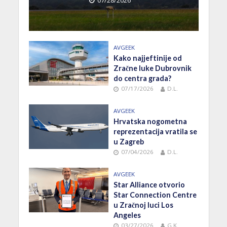
07/28/2026
AVGEEK
Kako najjeftinije od
Zračne luke Dubrovnik
do centra grada?
07/17/2026
D.L.
AVGEEK
Hrvatska nogometna
reprezentacija vratila se
u Zagreb
07/04/2026
D.L.
AVGEEK
Star Alliance otvorio
Star Connection Centre
u Zračnoj luci Los
Angeles
03/27/2026
G.K.