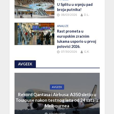
U Splitu u srpnju pad
broja putnika!
08/03/2026
D.L.
ANALIZE
Rast prometa u
europskim zračnim
lukama usporio u prvoj
polovici 2026.
07/30/2026
G.K.
AVGEEK
AVGEEK
Rekord Qantasa i Airbusa: A350 sletio u
Toulouse nakon testnog leta od 24 sata iz
Melbournea