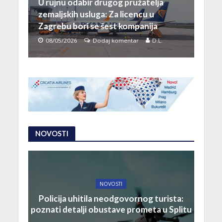
U rujnu odabir drugog pružatelja
zemaljskih usluga: Za licencu u
Zagrebu bori se šest kompanija
08/05/2026
Dodaj komentar
D.L.
NOVOSTI
NOVOSTI
Policija uhitila neodgovornog turista:
poznati detalji obustave prometa u Splitu