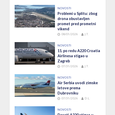
NOVOSTI
Problemi u Splitu: zbog
drona obustavljen
promet pred prometni
vikend
08/01/2026
J.T.
NOVOSTI
11. po redu A220 Croatia
Airlinesa stigao u
Zagreb
07/31/2026
J.T.
NOVOSTI
Air Serbia uvodi zimske
letove prema
Dubrovniku
07/31/2026
D.L.
NOVOSTI
Deseti A220 stigao u