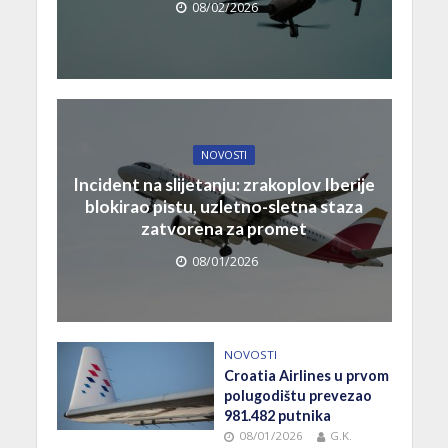
08/02/2026
NOVOSTI
Incident na slijetanju: zrakoplov Iberije
blokirao pistu, uzletno-sletna staza
zatvorena za promet
08/01/2026
NOVOSTI
Croatia Airlines u prvom
polugodištu prevezao
981.482 putnika
08/01/2026
G.K.