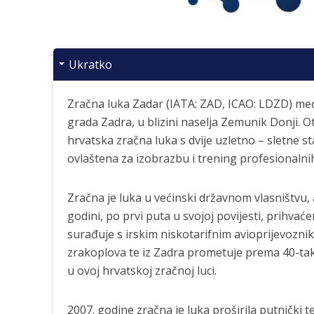
Ukratko
Zračna luka Zadar (IATA: ZAD, ICAO: LDZD) međ
grada Zadra, u blizini naselja Zemunik Donji. O
hrvatska zračna luka s dvije uzletno – sletne 
ovlaštena za izobrazbu i trening profesionalnih
Zračna je luka u većinski državnom vlasništvu, a
godini, po prvi puta u svojoj povijesti, prihvać
surađuje s irskim niskotarifnim avioprijevoznik
zrakoplova te iz Zadra prometuje prema 40-tak 
u ovoj hrvatskoj zračnoj luci.
2007. godine zračna je luka proširila putnički