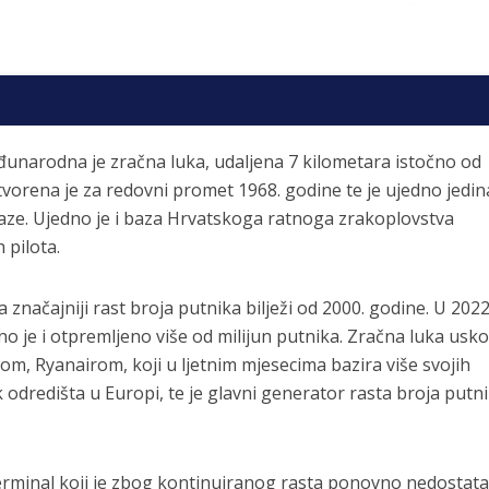
unarodna je zračna luka, udaljena 7 kilometara istočno od
tvorena je za redovni promet 1968. godine te je ujedno jedin
staze. Ujedno je i baza Hrvatskoga ratnoga zrakoplovstva
 pilota.
 značajniji rast broja putnika bilježi od 2000. godine. U 2022
eno je i otpremljeno više od milijun putnika. Zračna luka usko
om, Ryanairom, koji u ljetnim mjesecima bazira više svojih
odredišta u Europi, te je glavni generator rasta broja putn
 terminal koji je zbog kontinuiranog rasta ponovno nedostat