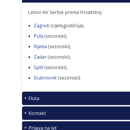
Letovi Air Serbie prema Hrvatskoj:
Zagreb
(cijelogodišnja),
Pula
(sezonski),
Rijeka
(sezonski),
Zadar
(sezonski),
Split
(sezonski),
Dubrovnik
(sezonski).
Flota
Kontakt
Prijava na let