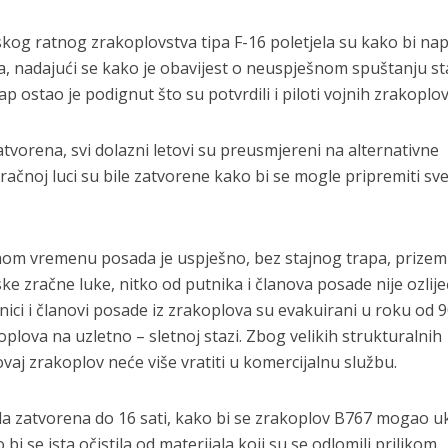
og ratnog zrakoplovstva tipa F-16 poletjela su kako bi napr
a, nadajući se kako je obavijest o neuspješnom spuštanju s
rap ostao je podignut što su potvrdili i piloti vojnih zrakoplov
zatvorena, svi dolazni letovi su preusmjereni na alternativne
zračnoj luci su bile zatvorene kako bi se mogle pripremiti sv
lnom vremenu posada je uspješno, bez stajnog trapa, prizeml
ke zračne luke, nitko od putnika i članova posade nije ozlij
nici i članovi posade iz zrakoplova su evakuirani u roku od 
plova na uzletno – sletnoj stazi. Zbog velikih strukturalnih
 ovaj zrakoplov neće više vratiti u komercijalnu službu.
la zatvorena do 16 sati, kako bi se zrakoplov B767 mogao uk
 bi se ista očistila od materijala koji su se odlomili prilikom