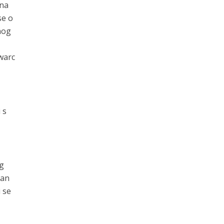
 na
se o
nog
ywarc
 s
og
tan
 se