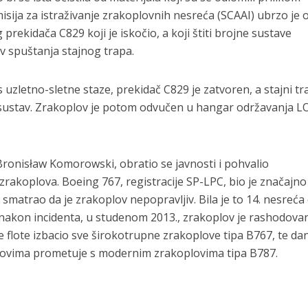
misija za istraživanje zrakoplovnih nesreća (SCAAI) ubrzo je o
prekidača C829 koji je iskočio, a koji štiti brojne sustave
tav spuštanja stajnog trapa.
​uzletno-sletne staze, prekidač C829 je zatvoren, a stajni tr
i sustav. Zrakoplov je potom odvučen u hangar održavanja L
 Bronisław Komorowski, obratio se javnosti i pohvalio
zrakoplova. Boeing 767, registracije SP-LPC, bio je značajno
 smatrao da je zrakoplov nepopravljiv. Bila je to 14. nesreća
 nakon incidenta, u studenom 2013., zrakoplov je rashodovan
e flote izbacio sve širokotrupne zrakoplove tipa B767, te da
tovima prometuje s modernim zrakoplovima tipa B787.