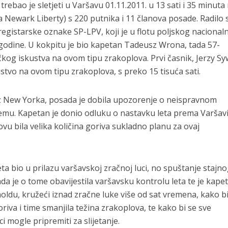
trebao je sletjeti u Varšavu 01.11.2011. u 13 sati i 35 minuta
a Newark Liberty) s 220 putnika i 11 članova posade. Radilo 
egistarske oznake SP-LPV, koji je u flotu poljskog nacional
 godine. U kokpitu je bio kapetan Tadeusz Wrona, tada 57-
ačkog iskustva na ovom tipu zrakoplova. Prvi časnik, Jerzy S
stvo na ovom tipu zrakoplova, s preko 15 tisuća sati.
iz New Yorka, posada je dobila upozorenje o neispravnom
emu. Kapetan je donio odluku o nastavku leta prema Varšavi
vu bila velika količina goriva sukladno planu za ovaj
eta bio u prilazu varšavskoj zračnoj luci, no spuštanje stajn
da je o tome obavijestila varšavsku kontrolu leta te je kape
holdu, kružeći iznad zračne luke više od sat vremena, kako bi
oriva i time smanjila težina zrakoplova, te kako bi se sve
i mogle pripremiti za slijetanje.