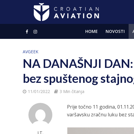
HOME
NOVOSTI
AVGEEK
NA DANAŠNJI DAN: B
bez spuštenog stajno
11/01/2022
3 Min čitanja
Prije točno 11 godina, 01.11.2
varšavsku zračnu luku bez staj
J.T.