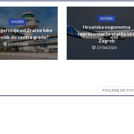
AVGEEK
AVGEEK
Hrvatska nogometna
jjeftinije od Zračne luke
reprezentacija vratila se 
vnik do centra grada?
Zagreb
07/17/2026
07/04/2026
POGLEDAJ SVE PO