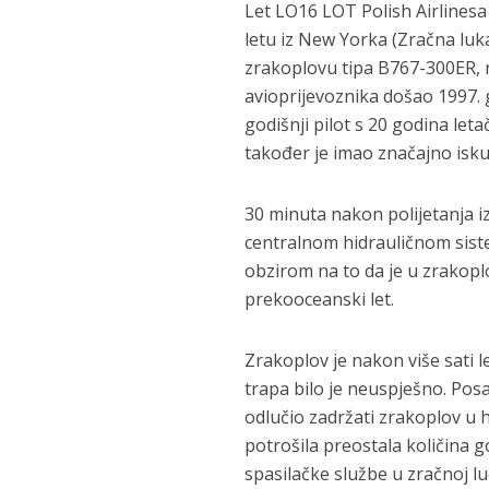
Let LO16 LOT Polish Airlinesa 
letu iz New Yorka (Zračna luk
zrakoplovu tipa B767-300ER, r
avioprijevoznika došao 1997.
godišnji pilot s 20 godina let
također je imao značajno isku
30 minuta nakon polijetanja 
centralnom hidrauličnom sist
obzirom na to da je u zrakoplo
prekooceanski let.
Zrakoplov je nakon više sati l
trapa bilo je neuspješno. Posa
odlučio zadržati zrakoplov u 
potrošila preostala količina g
spasilačke službe u zračnoj luc