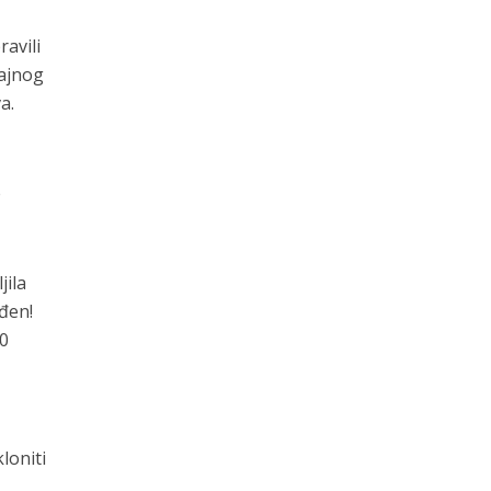
avili
tajnog
a.
e
jila
eđen!
90
loniti