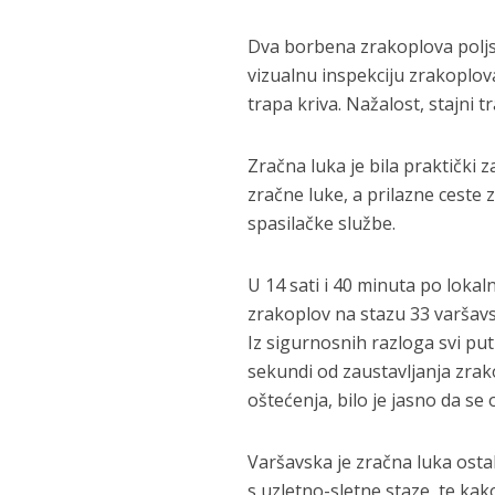
Dva borbena zrakoplova poljsk
vizualnu inspekciju zrakoplov
trapa kriva. Nažalost, stajni t
Zračna luka je bila praktički 
zračne luke, a prilazne ceste 
spasilačke službe.
U 14 sati i 40 minuta po loka
zrakoplov na stazu 33 varšavs
Iz sigurnosnih razloga svi put
sekundi od zaustavljanja zrako
oštećenja, bilo je jasno da se
Varšavska je zračna luka osta
s uzletno-sletne staze, te kako