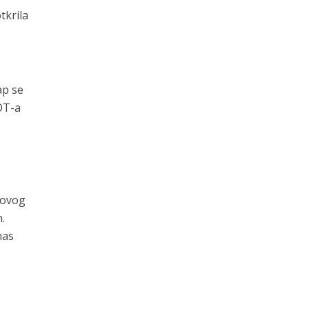
tkrila
ap se
OT-a
 ovog
.
nas