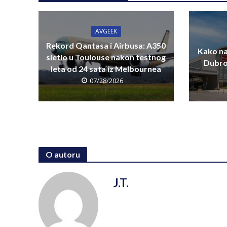
AVGEEK
Rekord Qantasa i Airbusa: A350
Kako na
sletio u Toulouse nakon testnog
Dubro
leta od 24 sata iz Melbournea
07/28/2026
O autoru
J.T.