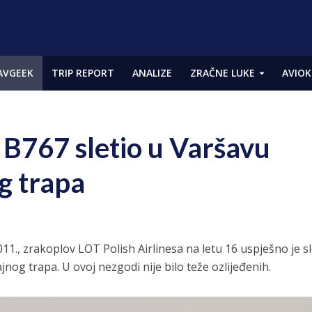
AVGEEK
TRIP REPORT
ANALIZE
ZRAČNE LUKE
AVIOK
767 sletio u Varšavu
g trapa
011., zrakoplov LOT Polish Airlinesa na letu 16 uspješno je sl
nog trapa. U ovoj nezgodi nije bilo teže ozlijeđenih.