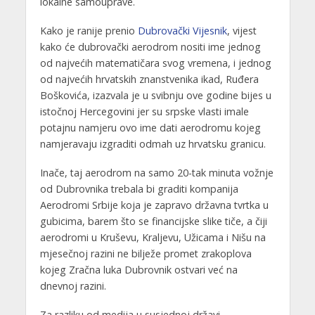
lokalne samouprave.
Kako je ranije prenio
Dubrovački Vijesnik
, vijest
kako će dubrovački aerodrom nositi ime jednog
od najvećih matematičara svog vremena, i jednog
od najvećih hrvatskih znanstvenika ikad, Ruđera
Boškovića, izazvala je u svibnju ove godine bijes u
istočnoj Hercegovini jer su srpske vlasti imale
potajnu namjeru ovo ime dati aerodromu kojeg
namjeravaju izgraditi odmah uz hrvatsku granicu.
Inače, taj aerodrom na samo 20-tak minuta vožnje
od Dubrovnika trebala bi graditi kompanija
Aerodromi Srbije koja je zapravo državna tvrtka u
gubicima, barem što se financijske slike tiče, a čiji
aerodromi u Kruševu, Kraljevu, Užicama i Nišu na
mjesečnoj razini ne bilježe promet zrakoplova
kojeg Zračna luka Dubrovnik ostvari već na
dnevnoj razini.
Za razliku od medija u susjednoj državi,