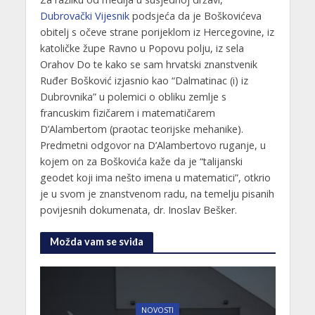
Dubrovački Vijesnik
podsjeća da je Boškovićeva
obitelj s očeve strane porijeklom iz Hercegovine, iz
katoličke župe Ravno u Popovu polju, iz sela
Orahov Do te kako se sam hrvatski znanstvenik
Ruđer Bošković izjasnio kao “Dalmatinac (i) iz
Dubrovnika” u polemici o obliku zemlje s
francuskim fizičarem i matematičarem
D’Alambertom (praotac teorijske mehanike).
Predmetni odgovor na D’Alambertovo ruganje, u
kojem on za Boškovića kaže da je “talijanski
geodet koji ima nešto imena u matematici”, otkrio
je u svom je znanstvenom radu, na temelju pisanih
povijesnih dokumenata, dr. Inoslav Bešker.
Možda vam se sviđa
NOVOSTI