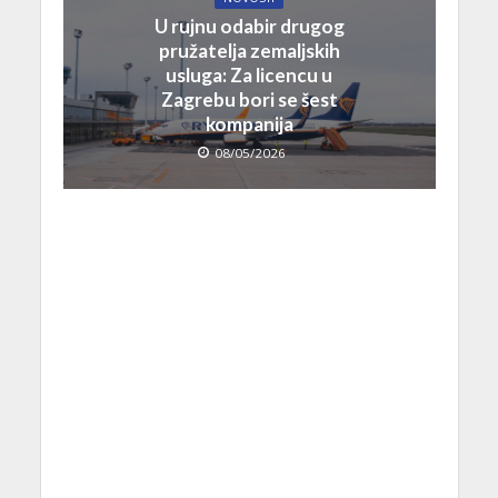
U rujnu odabir drugog
pružatelja zemaljskih
usluga: Za licencu u
Zagrebu bori se šest
kompanija
08/05/2026