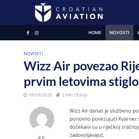
HOME
NOVOSTI
NOVOSTI
Wizz Air povezao Rije
prvim letovima stiglo
06/09/2026
2 Min čitanja
Wizz Air danas je službeno po
ponovno povezujući Kvarner s p
dočekani su u riječkoj zračnoj
zadovoljavajuć.
K.P.