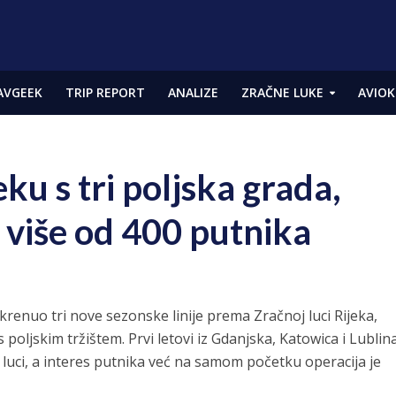
AVGEEK
TRIP REPORT
ANALIZE
ZRAČNE LUKE
AVIOK
ku s tri poljska grada,
 više od 400 putnika
krenuo tri nove sezonske linije prema Zračnoj luci Rijeka,
oljskim tržištem. Prvi letovi iz Gdanjska, Katowica i Lublin
 luci, a interes putnika već na samom početku operacija je