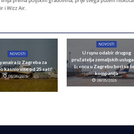
linija prema poljskim gradovima, prije svega putem niskota
 i Wizz Air.
NOVOSTI
U rujnu odabir drugog
NOVOSTI
pružatelja zemaljskih usluga
yanaira iz Zagreba za
licencu u Zagrebu bori se š
 kasnio više od 25 sati!
kompanija
08/06/2026
08/05/2026