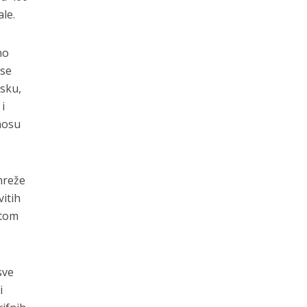
le.
no
 se
tsku,
i
nosu
mreže
vitih
 tom
sve
i