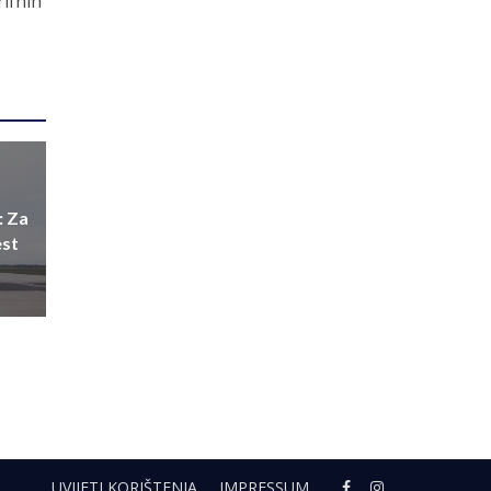
rifnih
: Za
est
UVIJETI KORIŠTENJA
IMPRESSUM