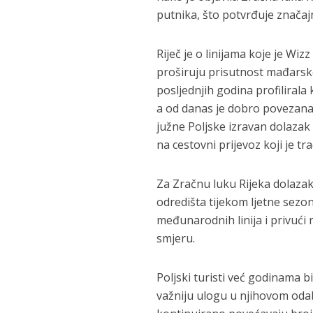
putnika, što potvrđuje značaj
Riječ je o linijama koje je Wi
proširuju prisutnost mađarsko
posljednjih godina profilirala 
a od danas je dobro povezana 
južne Poljske izravan dolazak
na cestovni prijevoz koji je t
Za Zračnu luku Rijeka dolazak
odredišta tijekom ljetne sezon
međunarodnih linija i privući
smjeru.
Poljski turisti već godinama b
važniju ulogu u njihovom odab