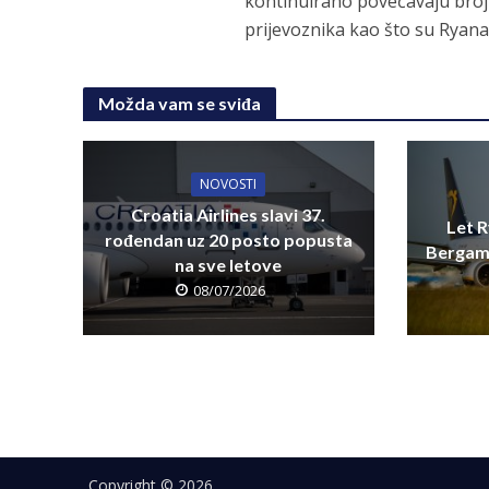
kontinuirano povećavaju broj 
prijevoznika kao što su Ryanair
Možda vam se sviđa
NOVOSTI
Croatia Airlines slavi 37.
Let R
rođendan uz 20 posto popusta
Bergamo
na sve letove
08/07/2026
Copyright © 2026.