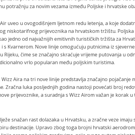
nu potražnju za novim vezama između Poljske i hrvatske oba
zz Air uveo u ovogodišnjem ljetnom redu letenja, a koje dodat
g niskotarifnog prijevoznika na hrvatskom tržištu. Poljska
kao jedno od najvažnijih emitivnih turističkih tržišta za Hrva
i s Kvarnerom. Nove linije omogućuju putnicima iz sjeverne 
 u Rijeku, čime se značajno skraćuje vrijeme putovanja u od
radicionalno vrlo popularan među poljskim turistima.
 Wizz Aira na tri nove linije predstavlja značajno pojačanje 
e. Zračna luka posljednjih godina nastoji povećati broj redo
 nove prijevoznike, a suradnja s Wizz Airom važan je korak u
ilježe snažan rast dolazaka u Hrvatsku, a zračne veze imaju 
iru destinacije. Upravo zbog toga brojni hrvatski aerodrom