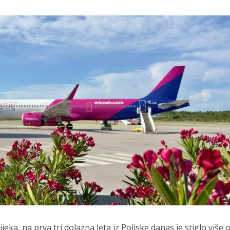
jeka, na prva tri dolazna leta iz Poljske danas je stiglo više 