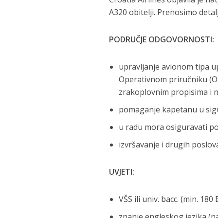
A320 obitelji. Prenosimo detal
PODRUČJE ODGOVORNOSTI:
upravljanje avionom tipa u
Operativnom priručniku (O
zrakoplovnim propisima i
pomaganje kapetanu u sigu
u radu mora osiguravati po
izvršavanje i drugih poslo
UVJETI:
VŠS ili univ. bacc. (min. 18
znanje engleskog jezika (na