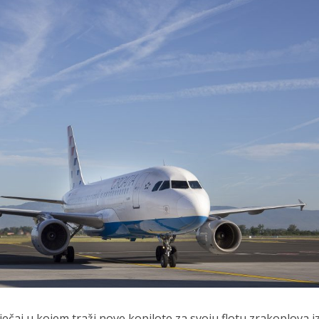
tječaj u kojem traži nove kopilote za svoju flotu zrakoplova i