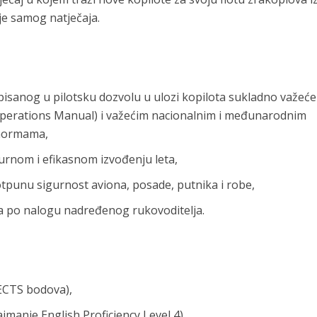
je samog natječaja.
pisanog u pilotsku dozvolu u ulozi kopilota sukladno važeć
perations Manual) i važećim nacionalnim i međunarodnim
 normama,
rnom i efikasnom izvođenju leta,
tpunu sigurnost aviona, posade, putnika i robe,
va po nalogu nadređenog rukovoditelja.
0 ECTS bodova),
jmanje English Proficiency Level 4),