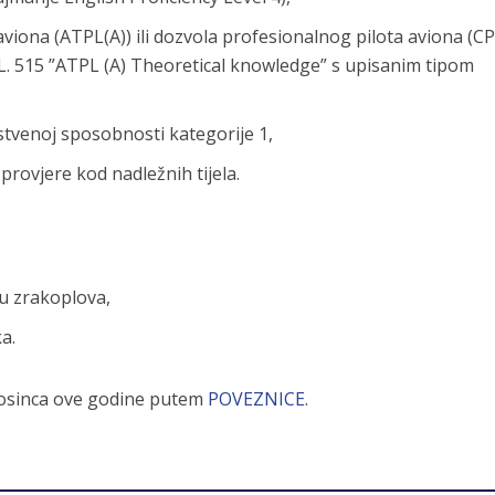
iona (ATPL(A)) ili dozvola profesionalnog pilota aviona (CPL
CL. 515 ”ATPL (A) Theoretical knowledge” s upisanim tipom
stvenoj sposobnosti kategorije 1,
rovjere kod nadležnih tijela.
u zrakoplova,
a.
prosinca ove godine putem
POVEZNICE
.