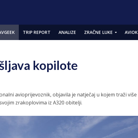
AVGEEK
TRIP REPORT
ANALIZE
ZRAČNE LUKE
AVIOK
šljava kopilote
ionalni avioprijevoznik, objavila je natječaj u kojem traži više
svojim zrakoplovima iz A320 obitelji.