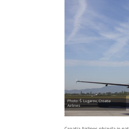
Photo: Š. Lugarov, Croatia
Airlines
Croatia Airlines objavila je na