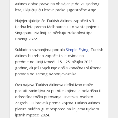
Airlines dobio pravo na obavljanje do 21 tjednog
leta, uključujući i letove preko jugoistočne Azije.
Najvjerojatnije će Turkish Airlines započeti s 3
tjedna leta prema Melbourneu i to sa stajanjem u
Singapuru. Na liniji se očekuju zrakoplovi tipa
Boeing 787-9.
Sukladno saznanjima portala
Simple Flying
, Turkish
Airlines bi trebao započeti s letovima na
predmetnoj liniji između 15. i 25. ožujka 2023.
godine, ali još uvijek nije došla konačna i službena
potvrda od samog avioprijevoznika.
Ova najava Turkish Airlinesa definitivno može
postati zanimljiva za putnike kojima je polazišna ili
odredišna točka putovanja Hrvatska, osobito
Zagreb i Dubrovnik prema kojima Turkish Airlines
planira prilično gust raspored na linijama tijekom
ljetnih mjeseci 2024.