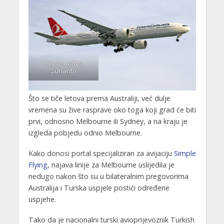
Photo: Jeffry
Surianto
Što se tiče letova prema Australiji, već dulje
vremena su žive rasprave oko toga koji grad će biti
prvi, odnosno Melbourne ili Sydney, a na kraju je
izgleda pobjedu odnio Melbourne.
Kako donosi portal specijaliziran za avijaciju
Simple
Flying
, najava linije za Melbourne uslijedila je
nedugo nakon što su u bilateralnim pregovorima
Australija i Turska uspjele postići određene
uspjehe.
Tako da je nacionalni turski avioprijevoznik Turkish