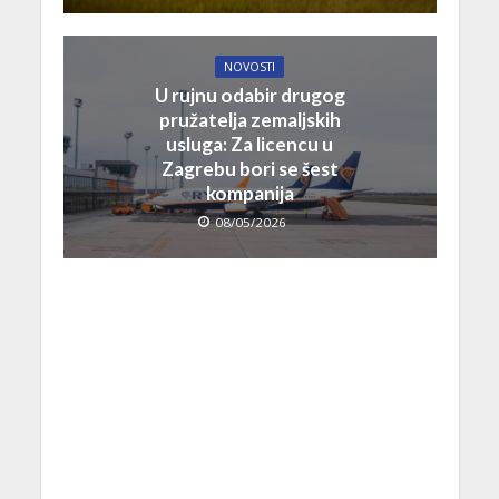
NOVOSTI
U rujnu odabir drugog
pružatelja zemaljskih
usluga: Za licencu u
Zagrebu bori se šest
kompanija
08/05/2026