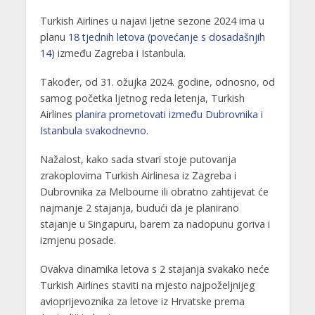
Turkish Airlines u najavi ljetne sezone 2024 ima u
planu
18 tjednih letova (povećanje s dosadašnjih
14)
između Zagreba i Istanbula.
Također, od 31. ožujka 2024. godine, odnosno, od
samog početka ljetnog reda letenja, Turkish
Airlines
planira prometovati između Dubrovnika i
Istanbula svakodnevno
.
Nažalost, kako sada stvari stoje putovanja
zrakoplovima Turkish Airlinesa iz Zagreba i
Dubrovnika za Melbourne ili obratno zahtijevat će
najmanje 2 stajanja, budući da je planirano
stajanje u Singapuru, barem za nadopunu goriva i
izmjenu posade.
Ovakva dinamika letova s 2 stajanja svakako neće
Turkish Airlines staviti na mjesto najpoželjnijeg
avioprijevoznika za letove iz Hrvatske prema