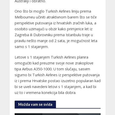
Australiji i obratno.
Ono što bi moglo Turkish Airlines liniju prema
Melbourneu učiniti atraktivnom barem što se tiče
perspektive putovanja iz hrvatskih zračnih luka, a
osobito uzimajući u obzir kako primjerice let iz
Zagreba ili Dubrovniku prema Istanbulu traje u
pravilu nešto manje od 2 sata, je mogućnost leta
samo s 1 stajanjem.
Letove s 1 stajanjem Turkish Airlines planira
omogućiti kad preuzme svoje nove zrakoplove
tipa Airbus A350-1000. U tom slučaju, sasvim
sigurno bi Turkish Airlines iz perspektive putovanja
iz i prema Hrvatske postao izuzetno popularan kad
bi se uveli navedeni letovi s 1 stajanjem, a kad bi
uz to i vremena konekcija bila dobra.
Možda vam se sviđa