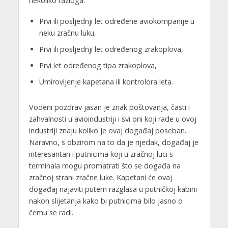
nekoliko razloga:
Prvi ili posljednji let određene aviokompanije u
neku zračnu luku,
Prvi ili posljednji let određenog zrakoplova,
Prvi let određenog tipa zrakoplova,
Umirovljenje kapetana ili kontrolora leta.
Vodeni pozdrav jasan je znak poštovanja, časti i
zahvalnosti u avioindustriji i svi oni koji rade u ovoj
industriji znaju koliko je ovaj događaj poseban.
Naravno, s obzirom na to da je rijedak, događaj je
interesantan i putnicima koji u zračnoj luci s
terminala mogu promatrati što se događa na
zračnoj strani zračne luke. Kapetani će ovaj
događaj najaviti putem razglasa u putničkoj kabini
nakon slijetanja kako bi putnicima bilo jasno o
čemu se radi.