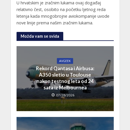
U hrvatskim je zračnim lukama ovaj događaj
relativno čest, osobito na početku ljetnog reda
letenja kada mnogobrojne aviokompanije uvode
nove linije prema našim zračnim lukama.
Možda vam se sviđa
AVGEEK
Rekord Qantasa i Airbusa:
A350 sletio u Toulouse
nakon testnog leta od 24
sata iz Melbournea
07/28/2026