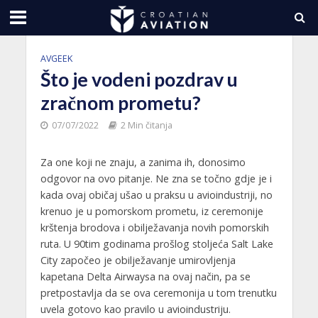
AVGEEK
Što je vodeni pozdrav u
zračnom prometu?
07/07/2022
2 Min čitanja
Za one koji ne znaju, a zanima ih, donosimo
odgovor na ovo pitanje. Ne zna se točno gdje je i
kada ovaj običaj ušao u praksu u avioindustriji, no
krenuo je u pomorskom prometu, iz ceremonije
krštenja brodova i obilježavanja novih pomorskih
ruta. U 90tim godinama prošlog stoljeća Salt Lake
City započeo je obilježavanje umirovljenja
kapetana Delta Airwaysa na ovaj način, pa se
pretpostavlja da se ova ceremonija u tom trenutku
uvela gotovo kao pravilo u avioindustriju.