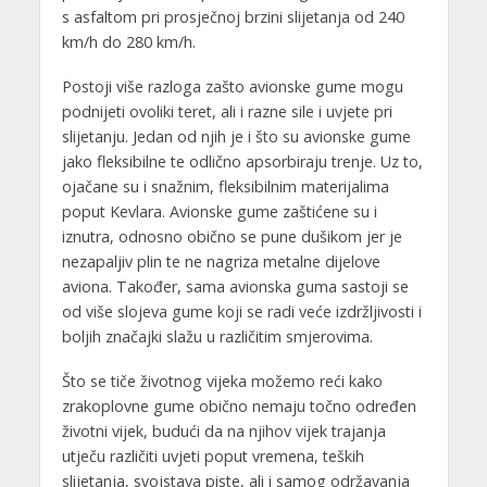
s asfaltom pri prosječnoj brzini slijetanja od 240
km/h do 280 km/h.
Postoji više razloga zašto avionske gume mogu
podnijeti ovoliki teret, ali i razne sile i uvjete pri
slijetanju. Jedan od njih je i što su avionske gume
jako fleksibilne te odlično apsorbiraju trenje. Uz to,
ojačane su i snažnim, fleksibilnim materijalima
poput Kevlara. Avionske gume zaštićene su i
iznutra, odnosno obično se pune dušikom jer je
nezapaljiv plin te ne nagriza metalne dijelove
aviona. Također, sama avionska guma sastoji se
od više slojeva gume koji se radi veće izdržljivosti i
boljih značajki slažu u različitim smjerovima.
Što se tiče životnog vijeka možemo reći kako
zrakoplovne gume obično nemaju točno određen
životni vijek, budući da na njihov vijek trajanja
utječu različiti uvjeti poput vremena, teških
slijetanja, svojstava piste, ali i samog održavanja