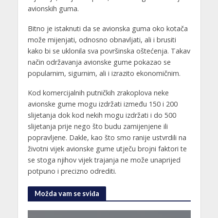
avionskih guma.
Bitno je istaknuti da se avionska guma oko kotača
može mijenjati, odnosno obnavljati, ali i brusiti
kako bi se uklonila sva površinska oštećenja. Takav
način održavanja avionske gume pokazao se
popularnim, sigurnim, ali i izrazito ekonomičnim.
Kod komercijalnih putničkih zrakoplova neke
avionske gume mogu izdržati između 150 i 200
slijetanja dok kod nekih mogu izdržati i do 500
slijetanja prije nego što budu zamijenjene ili
popravljene. Dakle, kao što smo ranije ustvrdili na
životni vijek avionske gume utječu brojni faktori te
se stoga njihov vijek trajanja ne može unaprijed
potpuno i precizno odrediti.
Možda vam se sviđa