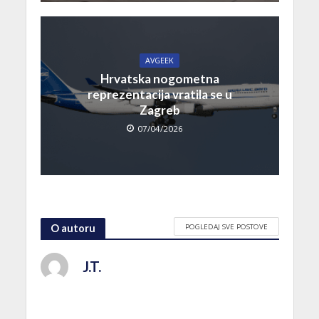
AVGEEK
Hrvatska nogometna
reprezentacija vratila se u
Zagreb
07/04/2026
POGLEDAJ SVE POSTOVE
O autoru
J.T.