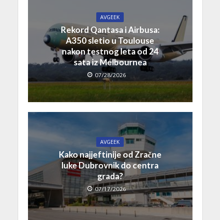
AVGEEK
Rekord Qantasa i Airbusa:
A350 sletio u Toulouse
nakon testnog leta od 24
sata iz Melbournea
07/28/2026
AVGEEK
Kako najjeftinije od Zračne
luke Dubrovnik do centra
grada?
07/17/2026