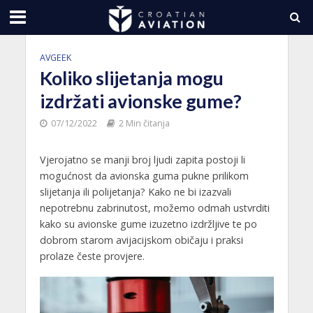
AVGEEK
Koliko slijetanja mogu
izdržati avionske gume?
07/12/2022
2 Min čitanja
Vjerojatno se manji broj ljudi zapita postoji li
mogućnost da avionska guma pukne prilikom
slijetanja ili polijetanja? Kako ne bi izazvali
nepotrebnu zabrinutost, možemo odmah ustvrditi
kako su avionske gume izuzetno izdržljive te po
dobrom starom avijacijskom običaju i praksi
prolaze česte provjere.