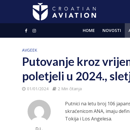
HOME
NOVOSTI
AVGEEK
Putovanje kroz vrije
poletjeli u 2024., sle
01/01/2024
2 Min čitanja
Putnici na letu broj 106 japa
skraćenicom ANA, imaju definit
Tokija i Los Angelesa.
D.L.