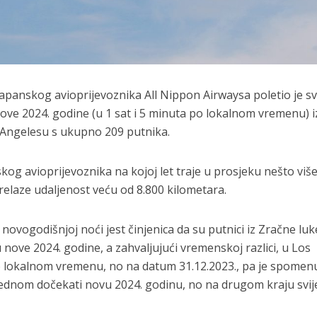
apanskog avioprijevoznika All Nippon Airwaysa poletio je s
ve 2024. godine (u 1 sat i 5 minuta po lokalnom vremenu) i
Angelesu s ukupno 209 putnika.
nskog avioprijevoznika na kojoj let traje u prosjeku nešto viš
i prelaze udaljenost veću od 8.800 kilometara.
novogodišnjoj noći jest činjenica da su putnici iz Zračne luk
nove 2024. godine, a zahvaljujući vremenskoj razlici, u Los
 po lokalnom vremenu, no na datum 31.12.2023., pa je spomen
 jednom dočekati novu 2024. godinu, no na drugom kraju svij