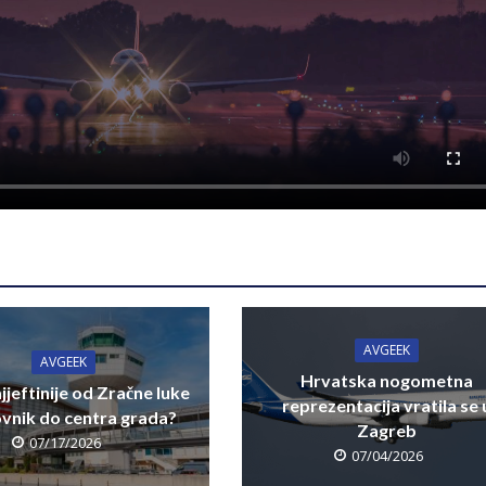
AVGEEK
AVGEEK
Hrvatska nogometna
jjeftinije od Zračne luke
reprezentacija vratila se 
vnik do centra grada?
Zagreb
07/17/2026
07/04/2026