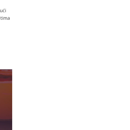
ući
atima