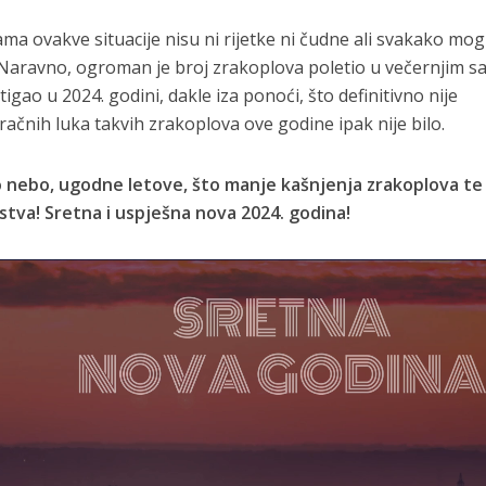
a ovakve situacije nisu ni rijetke ni čudne ali svakako mog
. Naravno, ogroman je broj zrakoplova poletio u večernjim s
igao u 2024. godini, dakle iza ponoći, što definitivno nije
račnih luka takvih zrakoplova ove godine ipak nije bilo.
o nebo, ugodne letove, što manje kašnjenja zrakoplova te
stva! Sretna i uspješna nova 2024. godina!