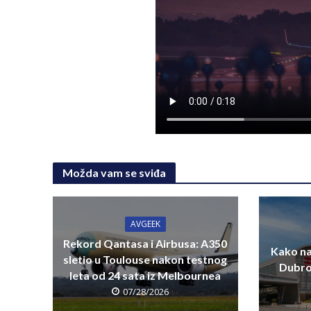
Možda vam se sviđa
AVGEEK
Rekord Qantasa i Airbusa: A350
Kako na
sletio u Toulouse nakon testnog
Dubro
leta od 24 sata iz Melbournea
07/28/2026