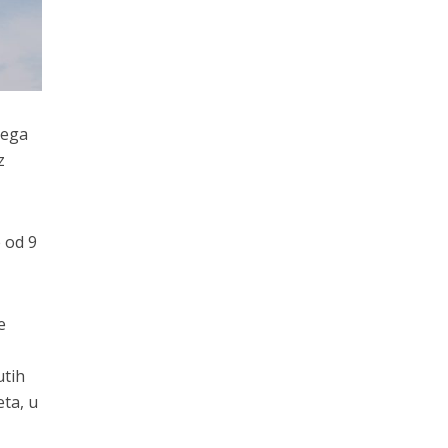
vega
z
e od 9
e
utih
eta, u