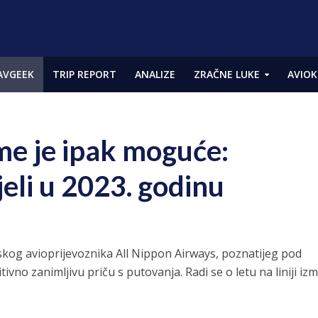
AVGEEK
TRIP REPORT
ANALIZE
ZRAČNE LUKE
AVIOK
me je ipak moguće:
tjeli u 2023. godinu
nskog avioprijevoznika All Nippon Airways, poznatijeg pod
ivno zanimljivu priču s putovanja. Radi se o letu na liniji i