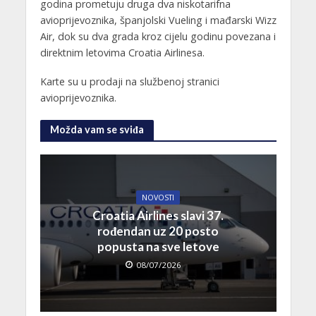
godina prometuju druga dva niskotarifna
avioprijevoznika, španjolski Vueling i mađarski Wizz
Air, dok su dva grada kroz cijelu godinu povezana i
direktnim letovima Croatia Airlinesa.
Karte su u prodaji na službenoj stranici
avioprijevoznika.
Možda vam se sviđa
NOVOSTI
Croatia Airlines slavi 37.
rođendan uz 20 posto
popusta na sve letove
08/07/2026