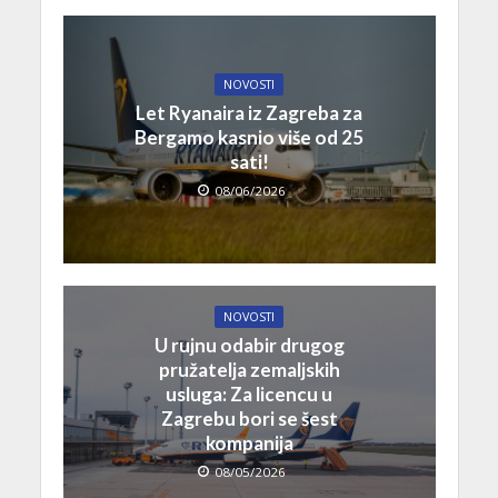
NOVOSTI
Let Ryanaira iz Zagreba za
Bergamo kasnio više od 25
sati!
08/06/2026
NOVOSTI
U rujnu odabir drugog
pružatelja zemaljskih
usluga: Za licencu u
Zagrebu bori se šest
kompanija
08/05/2026