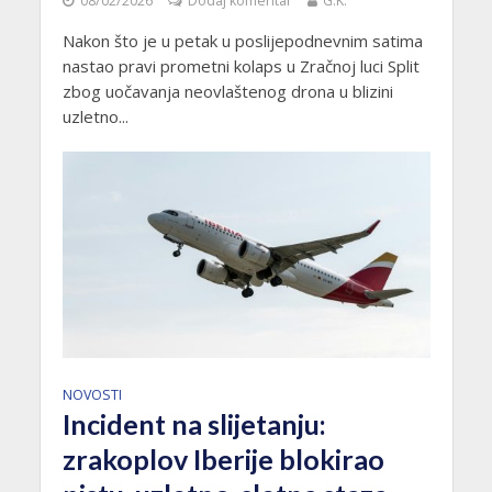
08/02/2026
Dodaj komentar
G.K.
Nakon što je u petak u poslijepodnevnim satima
nastao pravi prometni kolaps u Zračnoj luci Split
zbog uočavanja neovlaštenog drona u blizini
uzletno...
NOVOSTI
Incident na slijetanju:
zrakoplov Iberije blokirao