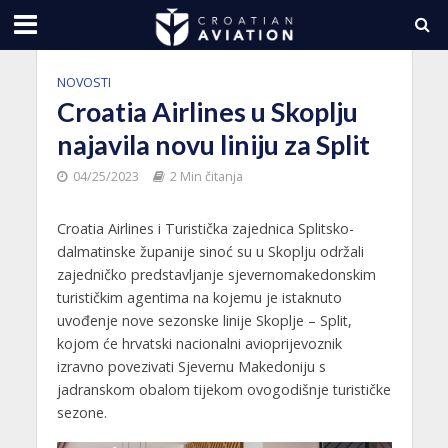
NOVOSTI
Croatia Airlines u Skoplju
najavila novu liniju za Split
04/25/2023
2 Min čitanja
Croatia Airlines i Turistička zajednica Splitsko-
dalmatinske županije sinoć su u Skoplju održali
zajedničko predstavljanje sjevernomakedonskim
turističkim agentima na kojemu je istaknuto
uvođenje nove sezonske linije Skoplje – Split,
kojom će hrvatski nacionalni avioprijevoznik
izravno povezivati Sjevernu Makedoniju s
jadranskom obalom tijekom ovogodišnje turističke
sezone.