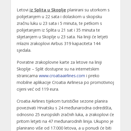
Letovi
iz Splita u Skoplje
planirani su utorkom s
polijetanjem u 22 sata i dolaskom u skopsku
zračnu luku u 23 sata i 5 minuta, te petkom s
polijetanjem iz Splita u 21 sat i 35 minuta te
slijetanjem u Skoplje u 23 sata. Na liniji će letjeti
mlazni zrakoplovi Airbus 319 kapaciteta 144
sjedala.
Povratne zrakoplovne karte za letove na liniji
Skoplje – Split dostupne su na internetskim
stranicama
www.croatiaairlines.com
i preko
mobilne aplikacije Croatia Airlinesa po promotivnoj
cijeni već od 119 eura.
Croatia Airlines tijekom turističke sezone planira
povezivati Hrvatsku s 24 međunarodna odredišta,
odnosno 25 europskih zračnih luka, a zrakoplovi će
pritom letjeti na 47 međunarodnih linija. Ukupno je
planirano više od 17.000 letova, a u ponudi će biti