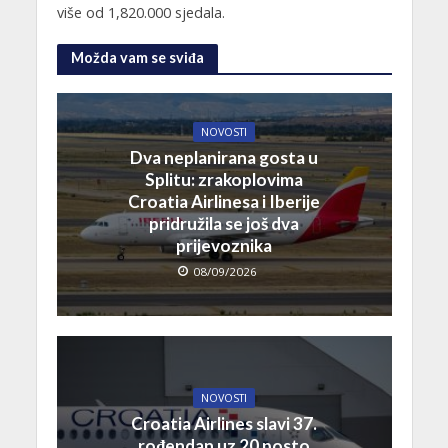
više od 1,820.000 sjedala.
Možda vam se sviđa
NOVOSTI
Dva neplanirana gosta u
Splitu: zrakoplovima
Croatia Airlinesa i Iberije
pridružila se još dva
prijevoznika
08/09/2026
NOVOSTI
Croatia Airlines slavi 37.
rođendan uz 20 posto