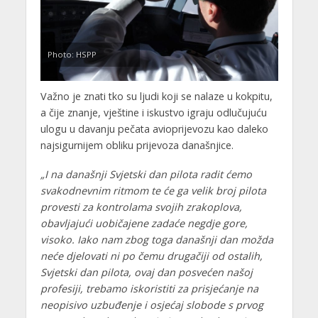
Photo: HSPP
Važno je znati tko su ljudi koji se nalaze u kokpitu,
a čije znanje, vještine i iskustvo igraju odlučujuću
ulogu u davanju pečata avioprijevozu kao daleko
najsigurnijem obliku prijevoza današnjice.
„I na današnji Svjetski dan pilota radit ćemo
svakodnevnim ritmom te će ga velik broj pilota
provesti za kontrolama svojih zrakoplova,
obavljajući uobičajene zadaće negdje gore,
visoko. Iako nam zbog toga današnji dan možda
neće djelovati ni po čemu drugačiji od ostalih,
Svjetski dan pilota, ovaj dan posvećen našoj
profesiji, trebamo iskoristiti za prisjećanje na
neopisivo uzbuđenje i osjećaj slobode s prvog