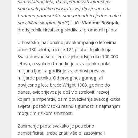
samostalnog leta, da osjetimo zahvalnost jer
smo imali priliku ostvariti svoj dječji san i da
budemo ponosni što smo pripadnici jedne male i
specifične skupine ljudi“
, ističe
Vladimir Bošnjak
,
predsjednik Hrvatskog sindikata prometnih pilota.
U hrvatskoj nacionalnoj aviokompaniji o letovima
brine 130 pilota, točnije 124 pilota i 6 pilotkinja.
Svakodnevno se diljem svijeta odvija oko 100 000
letova, u svakom trenutku je u zraku oko pola
milijuna ljudi, a godišnje zrakoplovi prevezu
milijarde putnika. Od prvog nesigurnog, ali
povijesnog leta braće Wright 1903. godine do
danas, avioprijevoz je doživio streloviti razvoj
kojem je imperativ, osim povezivanja svakog kutka
svijeta, postići visoku razinu sigurnosti s najmanjim
mogućim rizikom smrtnosti.
Zanimanje pilota svakako je potrebno
demistificirati, treba znati više o izazovima i