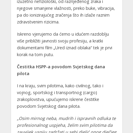
izuzetno nefiziološki, od razrijeđenog zraka i
njegove smanjene vlažnosti, preko buke, vibracija,
pa do ionizirajućeg zračenja što ih izlaže raznim
zdravstvenim rizicima.
Iskreno vjerujemo da ćemo u idućem razdoblju
više približiti javnosti svoju profesiju, a kratki
dokumentarni film „Ured iznad oblaka“ tek je prvi
korak na tom putu.
Čestitka HSPP-a povodom Svjetskog dana
pilota
I na kraju, svim pilotima, kako civilnog, tako i
vojnog, sportskog i transportnog (cargo)
zrakoplovstva, upućujemo iskrene čestitke
povodom Svjetskog dana pilota.
„Osim mirnog neba, mudrih i ispravnih odluka te
profesionalnog uspjeha, želim svim pilotima da
zauvijek uspiju zadržati u sebi djelić onog dječjeg