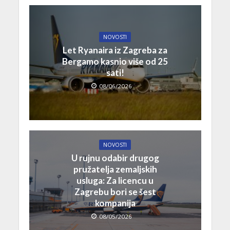
NOVOSTI
Let Ryanaira iz Zagreba za
Bergamo kasnio više od 25
sati!
08/06/2026
NOVOSTI
U rujnu odabir drugog
pružatelja zemaljskih
usluga: Za licencu u
Zagrebu bori se šest
kompanija
08/05/2026