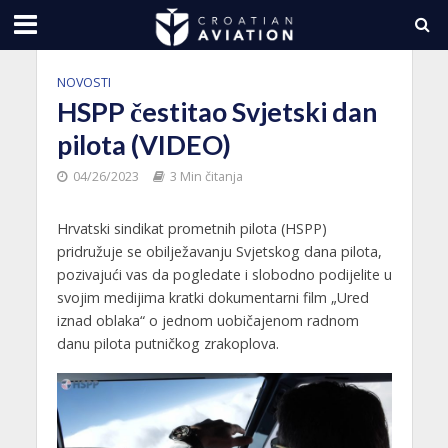
NOVOSTI
HSPP čestitao Svjetski dan
pilota (VIDEO)
04/26/2023
3 Min čitanja
Hrvatski sindikat prometnih pilota (HSPP)
pridružuje se obilježavanju Svjetskog dana pilota,
pozivajući vas da pogledate i slobodno podijelite u
svojim medijima kratki dokumentarni film „Ured
iznad oblaka“ o jednom uobičajenom radnom
danu pilota putničkog zrakoplova.