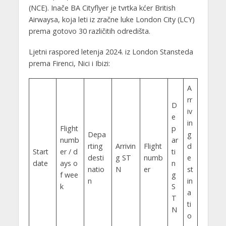
(NCE). Inače BA Cityflyer je tvrtka kćer British
Airwaysa, koja leti iz zračne luke London City (LCY)
prema gotovo 30 različitih odredišta.
Ljetni raspored letenja 2024. iz London Stansteda
prema Firenci, Nici i Ibizi:
A
rr
D
iv
e
in
Flight
p
Depa
g
numb
ar
rting
Arrivin
Flight
d
Start
er / d
ti
desti
g ST
numb
e
date
ays o
n
natio
N
er
st
f wee
g
n
in
k
S
a
T
ti
N
o