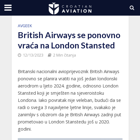
AVGEEK
British Airways se ponovno
vraća na London Stansted
12/13/2023
2 Min čitanja
Britanski nacionalni avioprijevoznik British Airways
ponovno se planira vratiti na još jedan londonski
aerodrom u ljeto 2024. godine, odnosno London
Stansted koji je smješten na sjeveroistoku
Londona. Iako povratak nije veleban, budući da se
radi o svega 3 najavljene ljetne linije, svakako je
zanimljiv s obzirom da je British Airways zadnji put
prometovao u London Stanstedu još u 2020.
godini.