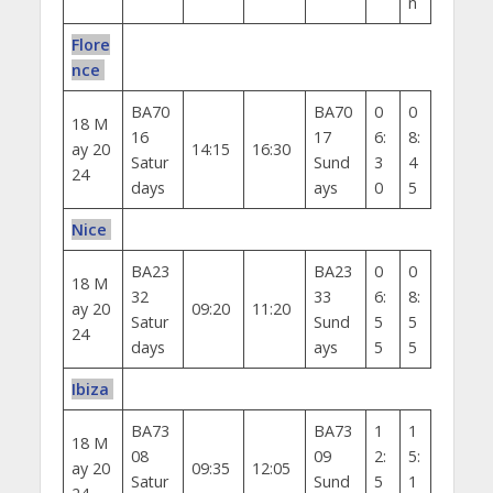
n
Flore
nce
BA70
BA70
0
0
18 M
16
17
6:
8:
ay 20
14:15
16:30
Satur
Sund
3
4
24
days
ays
0
5
Nice
BA23
BA23
0
0
18 M
32
33
6:
8:
ay 20
09:20
11:20
Satur
Sund
5
5
24
days
ays
5
5
Ibiza
BA73
BA73
1
1
18 M
08
09
2:
5:
ay 20
09:35
12:05
Satur
Sund
5
1