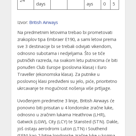
24
days
ays
0
5
Izvor:
British Airways
Na predmetnim letovima trebao bi prometovati
zrakoplov tipa Embraer E190, a sami letovi prema
sve 3 destinacije bi se trebali odvijati vikendom,
odnosno subotama i nedjeljama. Što se tiče
putničkih razreda, na svakom letu putnicima će biti
ponuđen Club Europe (poslovna klasa) i Euro
Traveller (ekonomska klasa). Za putnike u
poslovnoj klasi predviđeni su jelo, piće, prioritetno
ukrcavanje te mogućnost nošenja više prtljage.
Uvođenjem predmetne 3 linije, British Airways će
ponovno biti prisutan u 4 londonske zračne luke,
odnosno u zračnim lukama Heathrow (LHR),
Gatwick (LGW), City (LCY) te Stansted (STN). Dakle,
još ostaju aerodromi Luton (LTN) i Southend
(SEN) kao 2 bitne londonske zračne luke u kojima