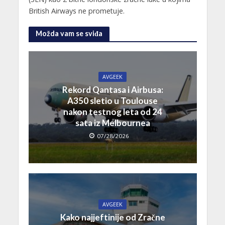
British Airways ne prometuje.
Možda vam se sviđa
AVGEEK
Rekord Qantasa i Airbusa:
A350 sletio u Toulouse
nakon testnog leta od 24
sata iz Melbournea
07/28/2026
AVGEEK
Kako najjeftinije od Zračne