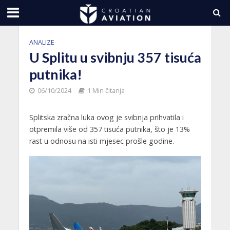
ANALIZE
U Splitu u svibnju 357 tisuća
putnika!
06/10/2024
1 Min čitanja
Splitska zračna luka ovog je svibnja prihvatila i
otpremila više od 357 tisuća putnika, što je 13%
rast u odnosu na isti mjesec prošle godine.