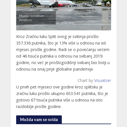
Photo: Croatian
Aviation
Kroz Zračnu luku Split ovog je svibnja prošlo
357.336 putnika, što je 13% više u odnosu na isti
mjesec prošle godine. Radi se o povećanju većem
od 46 tisuća putnika u odnosu na svibanj 2019.
godine, no već je prošlogodišnji svibanj bio bolji u
odnosu na onaj prije globalne pandemije.
Chart by
Visualizer
U prvih pet mjeseci ove godine kroz splitsku je
zračnu luku prošlo ukupno 653.541 putnika, što je
gotovo 67 tisuća putnika više u odnosu na isto
razdoblje prošle godine.
Možda vam se sviđa