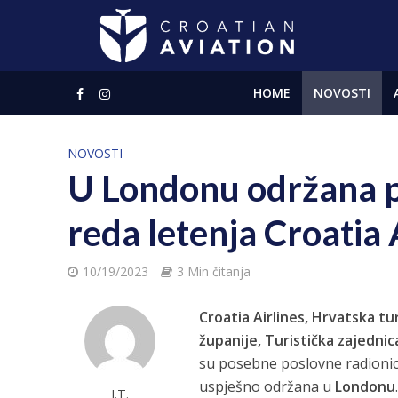
HOME
NOVOSTI
NOVOSTI
U Londonu održana p
reda letenja Croatia 
10/19/2023
3 Min čitanja
Croatia Airlines, Hrvatska tu
županije, Turistička zajednic
su posebne poslovne radionic
uspješno održana u
Londonu
J.T.