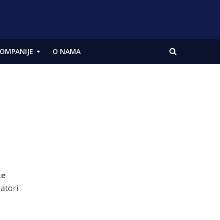
OMPANIJE
O NAMA
ke
atori