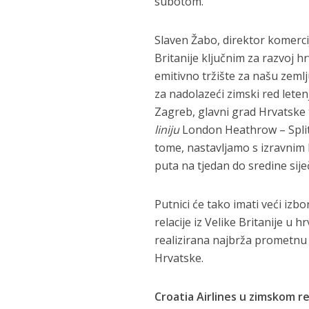
subotom.
Slaven Žabo, direktor komercij
Britanije ključnim za razvoj hr
emitivno tržište za našu zemlj
za nadolazeći zimski red lete
Zagreb, glavni grad Hrvatske t
liniju
London Heathrow – Split 
tome, nastavljamo s izravnim 
puta na tjedan do sredine siječ
Putnici će tako imati veći izb
relacije iz Velike Britanije u 
realizirana najbrža prometnu
Hrvatske.
Croatia Airlines u zimskom r