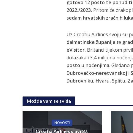
gotovo 12 posto te ponuditi 
2022./2023.
Pritom će zrakoplo
sedam hrvatskih zračnih luk
Uz Croatiu Airlines svoju su p
dalmatinske županije
te
grad
eVisitor
, Britanci tijekom prv
dolazaka i 3,4 milijuna noćenj
posto u noćenjima
. Gledano 
Dubrovačko-neretvanskoj
i
Dubrovniku, Hvaru, Splitu, Za
Možda vam se sviđa
NOVOSTI
Croatia Airlines slavi 37.