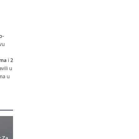
o-
vu
cima
i
2
vili u
ama u
: Za