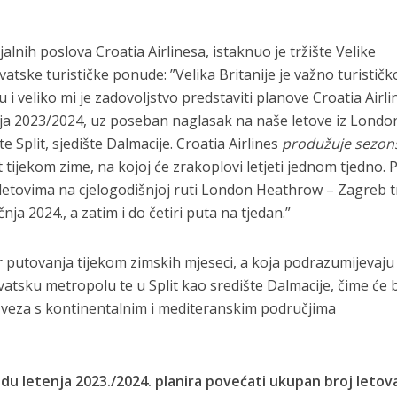
alnih poslova Croatia Airlinesa, istaknuo je tržište Velike
vatske turističke ponude: ”Velika Britanije je važno turističk
u i veliko mi je zadovoljstvo predstaviti planove Croatia Airl
nja 2023/2024, uz poseban naglasak na naše letove iz Londo
e Split, sjedište Dalmacije. Croatia Airlines
produžuje sezon
tijekom zime, na kojoj će zrakoplovi letjeti jednom tjedno. P
letovima na cjelogodišnjoj ruti London Heathrow – Zagreb t
nja 2024., a zatim i do četiri puta na tjedan.”
or putovanja tijekom zimskih mjeseci, a koja podrazumijevaju
hrvatsku metropolu te u Split kao središte Dalmacije, čime će b
 veza s kontinentalnim i mediteranskim područjima
edu letenja 2023./2024. planira povećati ukupan broj letov