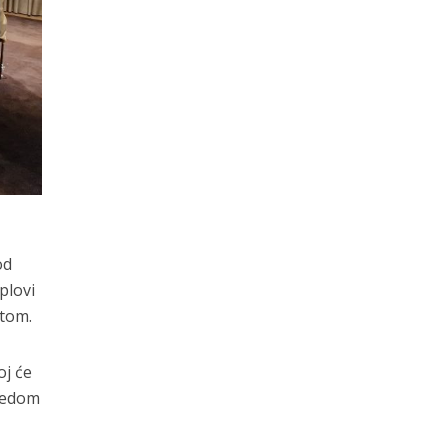
a
od
plovi
otom.
oj će
ijedom