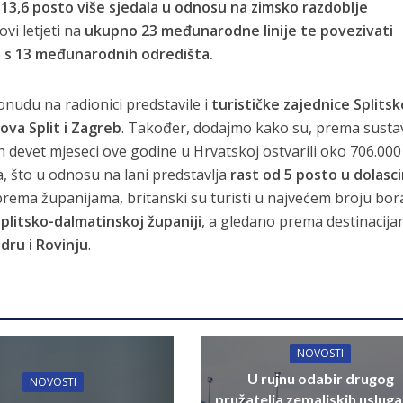
13,6 posto više sjedala u odnosu na zimsko razdoblje
vi letjeti na
ukupno 23 međunarodne linije te povezivati
a s 13 međunarodnih odredišta.
onudu na radionici predstavile i
turističke zajednice
Splitsk
ova Split i Zagreb
. Također, dodajmo kako su, prema susta
ih devet mjeseci ove godine u Hrvatskoj ostvarili oko 706.000
a, što u odnosu na lani predstavlja
rast od 5 posto u dolas
prema županijama, britanski su turisti u najvećem broju bora
Splitsko-dalmatinskoj županiji
, a gledano prema destinacij
dru i Rovinju
.
NOVOSTI
U rujnu odabir drugog
NOVOSTI
pružatelja zemaljskih usluga