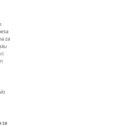
o
inesa
na za
sku
ri
ri
iti
a za