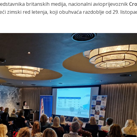
redstavnika britanskih medija, nacionalni avioprijevoznik
Cro
ći zimski red letenja, koji obuhvaća razdoblje od 29. listopa