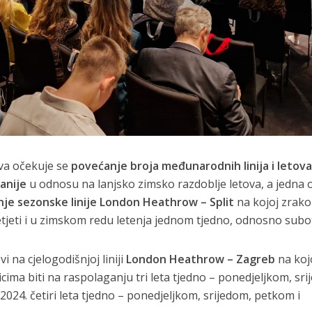
va očekuje se
povećanje broja međunarodnih linija i letov
anije
u odnosu na lanjsko zimsko razdoblje letova, a jedna 
nje sezonske linije London Heathrow – Split
na kojoj zrako
 letjeti i u zimskom redu letenja jednom tjedno, odnosno sub
i na cjelogodišnjoj liniji
London Heathrow – Zagreb
na koj
icima biti na raspolaganju tri leta tjedno – ponedjeljkom, sr
 2024. četiri leta tjedno – ponedjeljkom, srijedom, petkom i