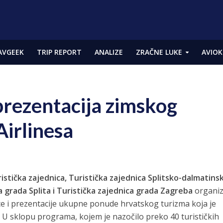
AVGEEK
TRIP REPORT
ANALIZE
ZRAČNE LUKE
AVIOK
rezentacija zimskog
Airlinesa
ristička zajednica, Turistička zajednica Splitsko-dalmatins
a grada Splita i Turistička zajednica grada Zagreba
organiz
e i prezentacije ukupne ponude hrvatskog turizma koja je
. U sklopu programa, kojem je nazočilo preko 40 turističkih