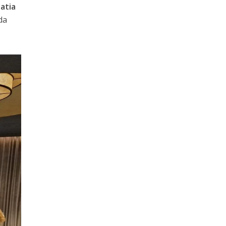
atia
da