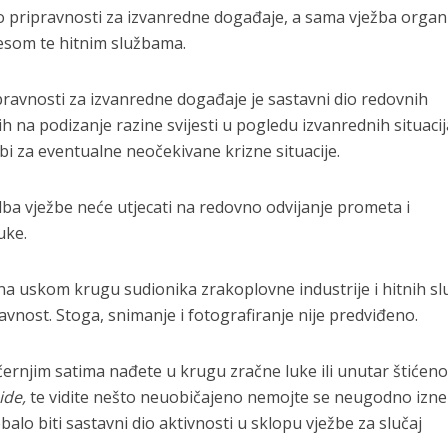
o pripravnosti za izvanredne događaje, a sama vježba organ
nesom te hitnim službama.
ravnosti za izvanredne događaje je sastavni dio redovnih
 na podizanje razine svijesti u pogledu izvanrednih situacija,
bi za eventualne neočekivane krizne situacije.
dba vježbe neće utjecati na redovno odvijanje prometa i
uke.
na uskom krugu sudionika zrakoplovne industrije i hitnih sl
javnost. Stoga, snimanje i fotografiranje nije predviđeno.
ernjim satima nađete u krugu zračne luke ili unutar štićen
ide,
te vidite nešto neuobičajeno nemojte se neugodno izne
ebalo biti sastavni dio aktivnosti u sklopu vježbe za slučaj