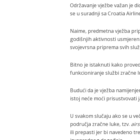
Održavanje vježbe važan je di
se u suradnji sa Croatia Airli
Naime, predmetna vježba prip
godišnjih aktivnosti usmjerenih
svojevrsna priprema svih služ
Bitno je istaknuti kako prove
funkcioniranje službi zračne l
Budući da je vježba namijenje
istoj neće moći prisustvovati 
U svakom slučaju ako se u več
područja zračne luke, tzv.
airs
ili prepasti jer bi navedeno tr