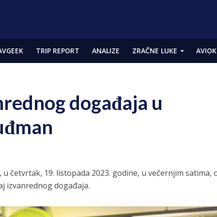
AVGEEK
TRIP REPORT
ANALIZE
ZRAČNE LUKE
AVIOK
anrednog događaja u
Tuđman
u četvrtak, 19. listopada 2023. godine, u večernjim satima, 
čaj izvanrednog događaja.