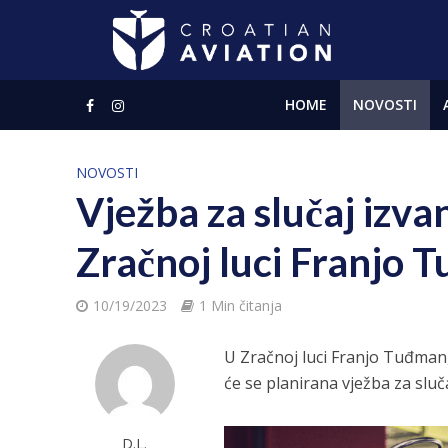
HOME
NOVOSTI
NOVOSTI
Vježba za slučaj izv
Zračnoj luci Franjo 
10/19/2023
1 Min čitanja
U Zračnoj luci Franjo Tuđman, 
će se planirana vježba za slu
D.L.