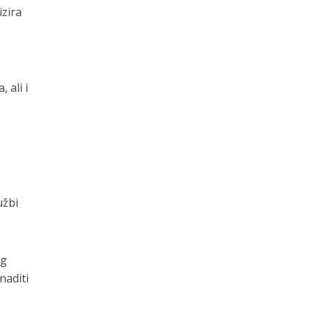
izira
 ali i
užbi
og
naditi