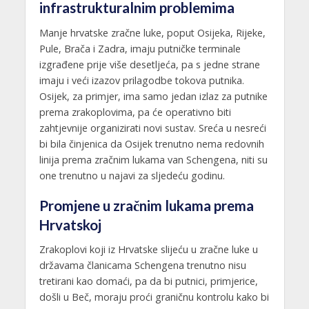
infrastrukturalnim problemima
Manje hrvatske zračne luke, poput Osijeka, Rijeke,
Pule, Brača i Zadra, imaju putničke terminale
izgrađene prije više desetljeća, pa s jedne strane
imaju i veći izazov prilagodbe tokova putnika.
Osijek, za primjer, ima samo jedan izlaz za putnike
prema zrakoplovima, pa će operativno biti
zahtjevnije organizirati novi sustav. Sreća u nesreći
bi bila činjenica da Osijek trenutno nema redovnih
linija prema zračnim lukama van Schengena, niti su
one trenutno u najavi za sljedeću godinu.
Promjene u zračnim lukama prema
Hrvatskoj
Zrakoplovi koji iz Hrvatske slijeću u zračne luke u
državama članicama Schengena trenutno nisu
tretirani kao domaći, pa da bi putnici, primjerice,
došli u Beč, moraju proći graničnu kontrolu kako bi