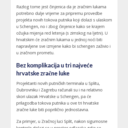
Razlog tome jest činjenica da je zračnim lukama
potrebno dulje vrijeme za pripremu provedbe
projekta novih tokova putnika koji dolazi s ulaskom
u Schengen, no i zbog činjenice kako se krajem
ožujka mijenja red letenja (s zimskog na ljetni). U
hrvatskim će zračnim lukama u jednoj noći biti
napravljene sve izmjene kako bi schengen zaživio i
u zračnom prometu.
Bez komplikacija u tri najveće
hrvatske zračne luke
Projektanti novih putničkih terminala u Splitu,
Dubrovniku i Zagrebu računali su i na relativno
skori ulazak Hrvatske u Schengen, pa će
prilagodba tokova putnika u ove tri hrvatske
zračne luke biti poprilično jednostavna.
Za primjer, u Zračnoj luci Split, nakon sigurnosne
kontrole dolazi se u prostor odlazaka gdje se