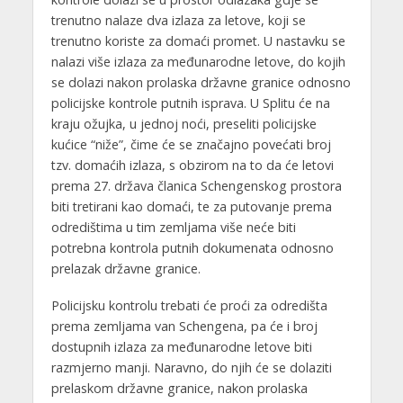
trenutno nalaze dva izlaza za letove, koji se
trenutno koriste za domaći promet. U nastavku se
nalazi više izlaza za međunarodne letove, do kojih
se dolazi nakon prolaska državne granice odnosno
policijske kontrole putnih isprava. U Splitu će na
kraju ožujka, u jednoj noći, preseliti policijske
kućice “niže”, čime će se značajno povećati broj
tzv. domaćih izlaza, s obzirom na to da će letovi
prema 27. država članica Schengenskog prostora
biti tretirani kao domaći, te za putovanje prema
odredištima u tim zemljama više neće biti
potrebna kontrola putnih dokumenata odnosno
prelazak državne granice.
Policijsku kontrolu trebati će proći za odredišta
prema zemljama van Schengena, pa će i broj
dostupnih izlaza za međunarodne letove biti
razmjerno manji. Naravno, do njih će se dolaziti
prelaskom državne granice, nakon prolaska