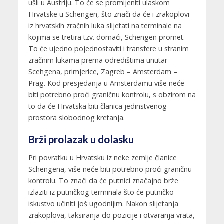
ušli u Austriju. To će se promijeniti ulaskom
Hrvatske u Schengen, što znači da će i zrakoplovi
iz hrvatskih zračnih luka slijetati na terminale na
kojima se tretira tzv. domaći, Schengen promet.
To će ujedno pojednostaviti i transfere u stranim
zračnim lukama prema odredištima unutar
Scehgena, primjerice, Zagreb – Amsterdam –
Prag. Kod presjedanja u Amsterdamu više neće
biti potrebno proći graničnu kontrolu, s obzirom na
to da će Hrvatska biti članica jedinstvenog
prostora slobodnog kretanja.
Brži prolazak u dolasku
Pri povratku u Hrvatsku iz neke zemlje članice
Schengena, više neće biti potrebno proći graničnu
kontrolu. To znači da će putnici značajno brže
izlaziti iz putničkog terminala što će putničko
iskustvo učiniti još ugodnijim. Nakon slijetanja
zrakoplova, taksiranja do pozicije i otvaranja vrata,