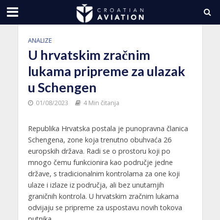
ANALIZE
U hrvatskim zračnim
lukama pripreme za ulazak
u Schengen
01/08/2023
4 Min čitanja
Republika Hrvatska postala je punopravna članica
Schengena, zone koja trenutno obuhvaća 26
europskih država. Radi se o prostoru koji po
mnogo čemu funkcionira kao područje jedne
države, s tradicionalnim kontrolama za one koji
ulaze i izlaze iz područja, ali bez unutarnjih
graničnih kontrola. U hrvatskim zračnim lukama
odvijaju se pripreme za uspostavu novih tokova
putnika.