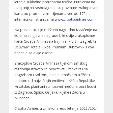
letenja sukladno potrebama tržišta. Putnicima na
ovoj liniji na raspolaganju su povratne zrakoplovne
karte po promotivnim cijenama već od 172 na
internetskim stranicama
www.croatiaairlines.com
.
Na prezentaciji je održano nagradno izvlačenje na
kojemu su glavne nagrade bile dvije zrakoplovne
karte Croatia Airlines na liniji Frankfurt – Zagreb te
voucher
Hotela Rixos Premium Dubrovnik s dva
noćenja za dvije osobe.
Zrakoplovi Croatia Airlinesa tijekom zimskog
razdoblja izravno će povezivati Frankfurt i sa
Zagrebom i Splitom, a na njemačkom trćžištu,
jednom od najvažnijih emitivnih tržišta Republike
Hrvatske, planirani su i izravni međunarodni letovi
iz Zagreba, Splita, Osijeka, Rijeke i Zadra u
München.
Croatia Airlines u zimskom redu letenja 2023./2024.