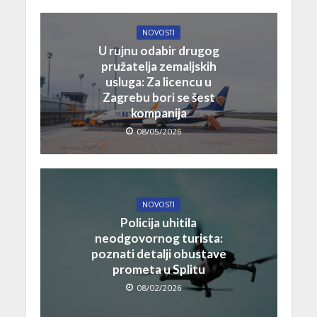
NOVOSTI
U rujnu odabir drugog
pružatelja zemaljskih
usluga: Za licencu u
Zagrebu bori se šest
kompanija
08/05/2026
NOVOSTI
Policija uhitila
neodgovornog turista:
poznati detalji obustave
prometa u Splitu
08/02/2026