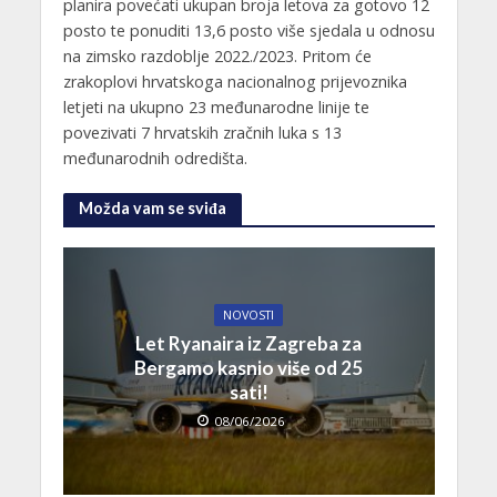
planira povećati ukupan broja letova za gotovo 12
posto te ponuditi 13,6 posto više sjedala u odnosu
na zimsko razdoblje 2022./2023. Pritom će
zrakoplovi hrvatskoga nacionalnog prijevoznika
letjeti na ukupno 23 međunarodne linije te
povezivati 7 hrvatskih zračnih luka s 13
međunarodnih odredišta.
Možda vam se sviđa
NOVOSTI
Let Ryanaira iz Zagreba za
Bergamo kasnio više od 25
sati!
08/06/2026