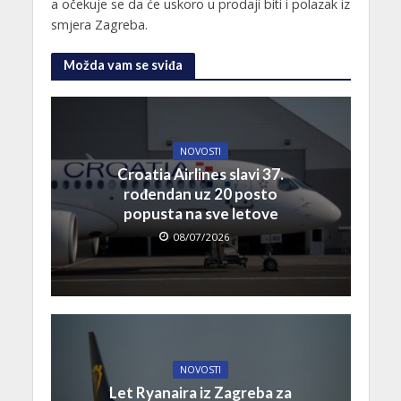
a očekuje se da će uskoro u prodaji biti i polazak iz
smjera Zagreba.
Možda vam se sviđa
NOVOSTI
Croatia Airlines slavi 37.
rođendan uz 20 posto
popusta na sve letove
08/07/2026
NOVOSTI
Let Ryanaira iz Zagreba za