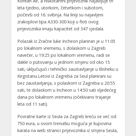
Korean Air, a niskotarifni prijevoznik najavljuje tri
leta tjedno, utorkom, četvrtkom i subotom,
počevši od 16. svibnja. Na liniji su najavljeni
zrakoplovi tipa A330-300 koji u floti ovog
prijevoznika imaju kapacitet od 347 sjedala.
Polazak iz Zračne luke Incheon planiran je u 11:05
po lokalnom vremenu, s dolaskom u Zagreb
navečer, u 19:25 po lokalnom vremenu, radi se
dakle o putovanju u jednom smjeru od oko 15
sati, uključujući i tehničko zaustavljanje u Bisheku u
Kirgistanu.Letovi iz Zagreba za Seul planirani su
bez zaustavljanja, s polaskom iz Zagreba u 20:55
sati, te dolaskom u Incheon u 14:50 sati sljedećeg
dana po lokalnom vremenu (očekivano trajanje
leta od 11 sati).
Povratne karte iz Seula za Zagreb kreću se već od
750 eura, u ovom trenutku moguća je kupovina
karata na web stranici prijevoznika iz smjera Seula,