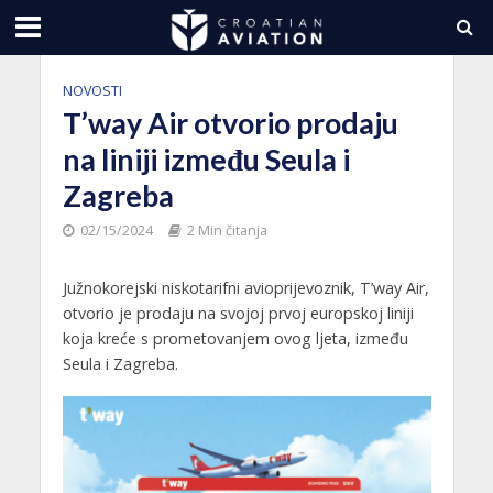
NOVOSTI
T’way Air otvorio prodaju
na liniji između Seula i
Zagreba
02/15/2024
2 Min čitanja
Južnokorejski niskotarifni avioprijevoznik, T’way Air,
otvorio je prodaju na svojoj prvoj europskoj liniji
koja kreće s prometovanjem ovog ljeta, između
Seula i Zagreba.