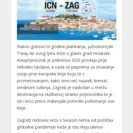
Photo: Tway Air
Nakon gotovo tri godine planiranja, južnokorejski
T’way Air ovog ljeta stiže u glavni grad Hrvatske.
Avioprijevoznik je pokrenuo GDS prodaju prije
nekoliko tjedana, a sada se priprema za otvaranje
svoje prve europske linije koja će s
prometovanjem, kako smo već najavili, krenuti
sredinom svibnja. Zagreb je nadodan u mrežu
destinacija na službenoj stranici prijevoznika te je
isti i kroz press materijale potvrdio pokretanje ove
linije.
Zagreb redovnu vezu s Seulom nema od početka
globalne pandemije kada je istu liniju ukinuo