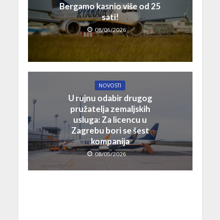
Bergamo kasnio više od 25
sati!
08/06/2026
NOVOSTI
U rujnu odabir drugog
pružatelja zemaljskih
usluga: Za licencu u
Zagrebu bori se šest
kompanija
08/05/2026