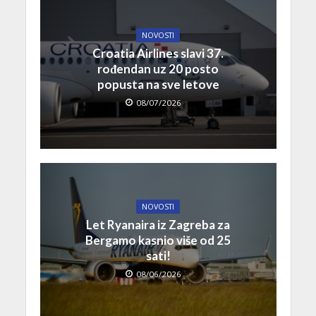
NOVOSTI
Croatia Airlines slavi 37.
rođendan uz 20 posto
popusta na sve letove
08/07/2026
NOVOSTI
Let Ryanaira iz Zagreba za
Bergamo kasnio više od 25
sati!
08/06/2026