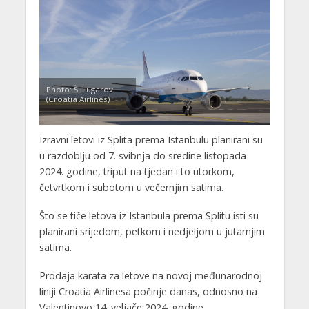
Photo: Š. Lugarov
(Croatia Airlines)
Izravni letovi iz Splita prema Istanbulu planirani su
u razdoblju od 7. svibnja do sredine listopada
2024. godine, triput na tjedan i to utorkom,
četvrtkom i subotom u večernjim satima.
Što se tiče letova iz Istanbula prema Splitu isti su
planirani srijedom, petkom i nedjeljom u jutarnjim
satima.
Prodaja karata za letove na novoj međunarodnoj
liniji Croatia Airlinesa počinje danas, odnosno na
Valentinovo 14. veljače 2024. godine.