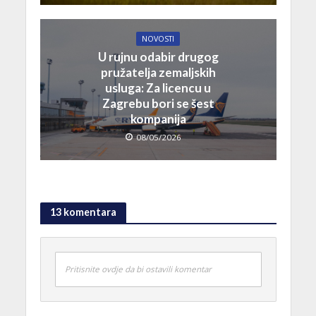
NOVOSTI
U rujnu odabir drugog
pružatelja zemaljskih
usluga: Za licencu u
Zagrebu bori se šest
kompanija
08/05/2026
13 komentara
Pritisnite ovdje da bi ostavili komentar