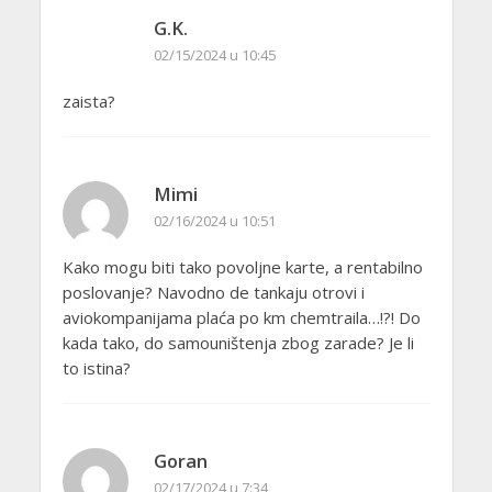
G.K.
02/15/2024 u 10:45
zaista?
Mimi
02/16/2024 u 10:51
Kako mogu biti tako povoljne karte, a rentabilno
poslovanje? Navodno de tankaju otrovi i
aviokompanijama plaća po km chemtraila…!?! Do
kada tako, do samouništenja zbog zarade? Je li
to istina?
Goran
02/17/2024 u 7:34