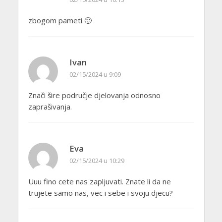
zbogom pameti 🙂
Ivan
02/15/2024 u 9:09
Znači šire područje djelovanja odnosno
zaprašivanja.
Eva
02/15/2024 u 10:29
Uuu fino cete nas zapljuvati. Znate li da ne
trujete samo nas, vec i sebe i svoju djecu?