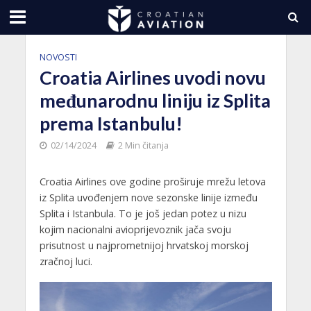
NOVOSTI
Croatia Airlines uvodi novu
međunarodnu liniju iz Splita
prema Istanbulu!
02/14/2024
2 Min čitanja
Croatia Airlines ove godine proširuje mrežu letova
iz Splita uvođenjem nove sezonske linije između
Splita i Istanbula. To je još jedan potez u nizu
kojim nacionalni avioprijevoznik jača svoju
prisutnost u najprometnijoj hrvatskoj morskoj
zračnoj luci.