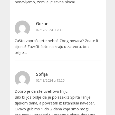
ponavljamo, zemlja je ravna ploca!
Goran
02/17/2024 u 7:33
Zašto zaprašujete nebo? Zbog novaca? Znate li
cijenu? Završit ćete na kraju u zatvoru, bez
brige…
Sofija
02/18/2024 u 15:25
Dobro je da ste uveli ovu liniju.
Bilo bi jos bolje da je polazak iz Splita ranije
tijekom dana, a povratak iz Istanbula navecer.
Ovako gubimo 1 do 2 dana koja smo mogli
provesti u Istanbulu. I moramo platiti dodatno