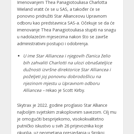
Imenovanjem Thea Panagiotouliasa Charlotta
Wieland vratit će se u SAS, a također će se
ponovno pridružiti Star Allianceovu Upravnom
odboru kao predstavnica SAS-a. Očekuje se da će
imenovanje Thea Panagiotouliasa stupiti na snagu
u nadolazećim mjesecima nakon što se završe
administrativni postupci i odobrenja.
U ime Star Alliancea i njegovih članica želio
bih zahvaliti Charlotti na ulozi obnašateljice
dužnosti izvršne direktorice Star Alliancea i
poželjeti joj ponovnu dobrodošlicu na
njezinom mjestu u Upravnom odboru
Alliancea –
rekao je Scott Kirby.
Skytrax je 2022. godine proglasio Star Alliance
najboljim svjetskim zrakoplovnim savezom. Cilj mu
je omogućiti besprijekorno, visokokvalitetno
putničko iskustvo u svih 26 prijevoznika koje
okuplja, uz neometana presjedanja u širokoj