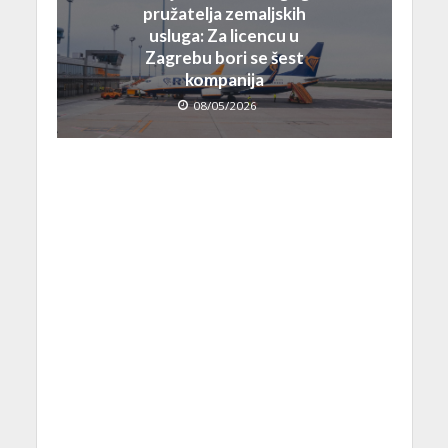
pružatelja zemaljskih
usluga: Za licencu u
Zagrebu bori se šest
kompanija
08/05/2026