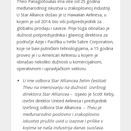
Theo Panagiotoulias ima više od 25 godina
međunarodnog iskustva u zrakoplovnoj industriji.
U Star Alliance došao je iz Hawaiian Airlinesa, u
kojem je od 2014. bio viši potpredsjednik za
globalnu prodaju i saveze. Prije toga obnašao je
dužnost potpredsjednika i glavnog direktora za
područje Azije i Pacifika u tvrtki Sabre Corporation,
koje se bavi putničkim tehnologijama, a 15 godina
proveo je i u American Airlinesu u kojem je
obnašao nekoliko dužnosti u komercijalnom,
operativnom i upravljačkom sektoru.
U ime odbora Star Alliancea želim čestitati
Theu na imenovanju na dužnost izvršnog
direktora Star Alliancea
– izjavio je Scott Kirby,
izvršni direktor United Airlinesa i predsjednik
Izvršnog odbora Star Alliancea. –
Theu je
međunarodno poslovno i zrakoplovno
iskustvo pružilo uvid u izazove i prilike s
kojima se naša industrija danas suočava.