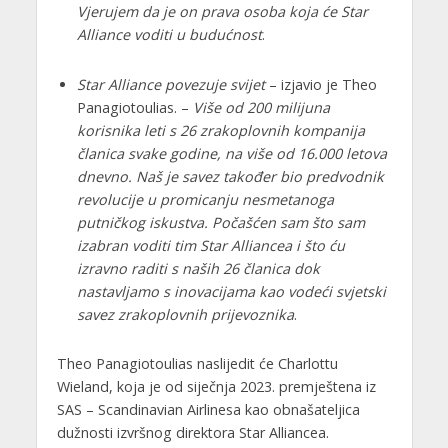
Vjerujem da je on prava osoba koja će Star
Alliance voditi u budućnost
.
Star Alliance povezuje svijet
– izjavio je Theo
Panagiotoulias. –
Više od 200 milijuna
korisnika leti s 26 zrakoplovnih kompanija
članica svake godine, na više od 16.000 letova
dnevno. Naš je savez također bio predvodnik
revolucije u promicanju nesmetanoga
putničkog iskustva. Počašćen sam što sam
izabran voditi tim Star Alliancea i što ću
izravno raditi s naših 26 članica dok
nastavljamo s inovacijama kao vodeći svjetski
savez zrakoplovnih prijevoznika
.
Theo Panagiotoulias naslijedit će Charlottu
Wieland, koja je od siječnja 2023. premještena iz
SAS – Scandinavian Airlinesa kao obnašateljica
dužnosti izvršnog direktora Star Alliancea.