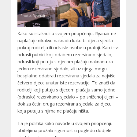
Photo: Ryanair
Kako su istaknuli u svojem priopćenju, Ryanair ne
naplaćuje nikakvu naknadu kako bi djeca sjedila
pokraj roditelja ili odrasle osobe u pratnji. Kao i svi
odrasli putnici koji odaberu rezervirano sjedalo,
odrasli koji putuju s djecom plaćaju naknadu za
jedno rezervirano sjedalo, ali uz njega mogu
besplatno odabrati rezervirana sjedala za najviše
četvero djece unutar iste rezervacije. To znači da
roditelji koji putuju s djecom plaćaju samo jedno
(odraslo) rezervirano sjedalo – po sniženoj cijeni –
dok za četiri druga rezervirana sjedala za djecu
koja putuju s njima ne plaćaju ništa.
Ta je politika kako navode u svojem priopćenju
obiteljima pružala sigurnost u pogledu dodjele