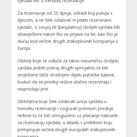
sjedala već u trenutku rezervacije.
Za rezervacije od 25. lipnja, odrasli koji putuju s
djecom, a ne žele odabrati ni platiti rezervirano
sjedalo, o svojoj će (besplatnoj) dodjeli sjedala biti
obaviješteni nakon što se prijave na let, kao što je
slučaj kod većine drugih zrakoplovnih kompanija u
Europi.
Obitelji koje se odluče za takvu nasumičnu dodjelu
sjedala jednih pokraj drugih vjerojatno će biti
smještene bliže stražnjem dijelu putničke kabine,
budući da se prednji redovi obično rezerviraju i
rasprodaju prvi.
Obiteljima koje žele odabrati svoja sjedala u
trenutku rezervacije i osigurati premium prednje
redove to će biti omogućeno uz plaćanje naknade
za rezervaciju sjedala, u skladu s politikom koju
primjenjuje većina drugih europskih zrakoplovnih
kompanija.