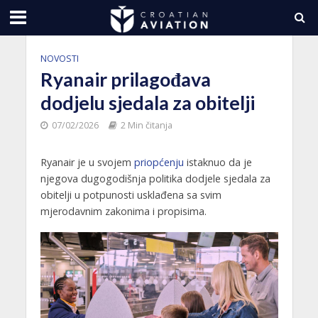
NOVOSTI
Ryanair prilagođava
dodjelu sjedala za obitelji
07/02/2026
2 Min čitanja
Ryanair je u svojem
priopćenju
istaknuo da je
njegova dugogodišnja politika dodjele sjedala za
obitelji u potpunosti usklađena sa svim
mjerodavnim zakonima i propisima.