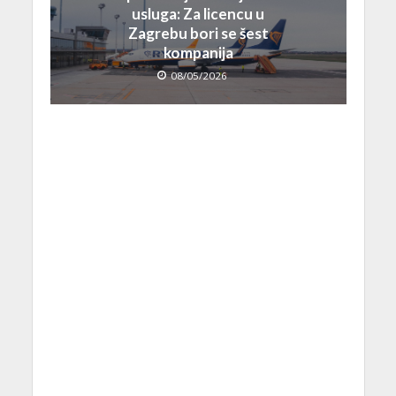
usluga: Za licencu u
Zagrebu bori se šest
kompanija
08/05/2026