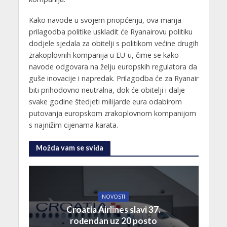
Kako navode u svojem priopćenju, ova manja
prilagodba politike uskladit će Ryanairovu politiku
dodjele sjedala za obitelji s politikom većine drugih
zrakoplovnih kompanija u EU-u, čime se kako
navode odgovara na želju europskih regulatora da
guše inovacije i napredak. Prilagodba će za Ryanair
biti prihodovno neutralna, dok će obitelji i dalje
svake godine štedjeti milijarde eura odabirom
putovanja europskom zrakoplovnom kompanijom
s najnižim cijenama karata.
Možda vam se sviđa
NOVOSTI
Croatia Airlines slavi 37.
rođendan uz 20 posto