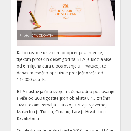
Photo: BTA CROATIA
Kako navode u svojem priopćenju za medije,
tijekom proteklih deset godina BTA je uložila više
od 6 milijuna eura u poslovanje u Hrvatskoj, te
danas mjesečno opslužuje prosječno više od
144.000 putnika.
BTA nastavlja širiti svoje međunarodno poslovanje
s više od 200 ugostiteljskih objekata u 15 zračnih
luka u osam zemalja: Turskoj, Gruziji, Sjevernoj
Makedoniji, Tunisu, Omanu, Latviji, Hrvatskoj i
Kazahstanu.
Od ulaska na hrvatsko tržište 2016. godine, BTA je