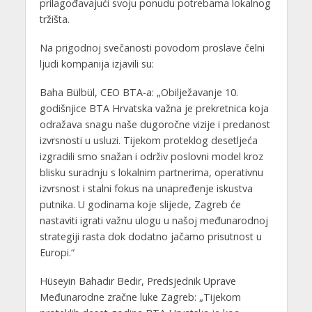
prilagođavajući svoju ponudu potrebama lokalnog
tržišta.
Na prigodnoj svečanosti povodom proslave čelni
ljudi kompanija izjavili su:
Baha Bülbül, CEO BTA-a: „Obilježavanje 10.
godišnjice BTA Hrvatska važna je prekretnica koja
odražava snagu naše dugoročne vizije i predanost
izvrsnosti u usluzi. Tijekom proteklog desetljeća
izgradili smo snažan i održiv poslovni model kroz
blisku suradnju s lokalnim partnerima, operativnu
izvrsnost i stalni fokus na unapređenje iskustva
putnika. U godinama koje slijede, Zagreb će
nastaviti igrati važnu ulogu u našoj međunarodnoj
strategiji rasta dok dodatno jačamo prisutnost u
Europi.“
Hüseyin Bahadır Bedir, Predsjednik Uprave
Međunarodne zračne luke Zagreb: „Tijekom