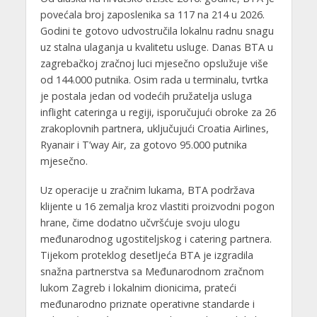
povećala broj zaposlenika sa 117 na 214 u 2026.
Godini te gotovo udvostručila lokalnu radnu snagu
uz stalna ulaganja u kvalitetu usluge. Danas BTA u
zagrebačkoj zračnoj luci mjesečno opslužuje više
od 144.000 putnika. Osim rada u terminalu, tvrtka
je postala jedan od vodećih pružatelja usluga
inflight cateringa u regiji, isporučujući obroke za 26
zrakoplovnih partnera, uključujući Croatia Airlines,
Ryanair i T’way Air, za gotovo 95.000 putnika
mjesečno.
Uz operacije u zračnim lukama, BTA podržava
klijente u 16 zemalja kroz vlastiti proizvodni pogon
hrane, čime dodatno učvršćuje svoju ulogu
međunarodnog ugostiteljskog i catering partnera.
Tijekom proteklog desetljeća BTA je izgradila
snažna partnerstva sa Međunarodnom zračnom
lukom Zagreb i lokalnim dionicima, prateći
međunarodno priznate operativne standarde i