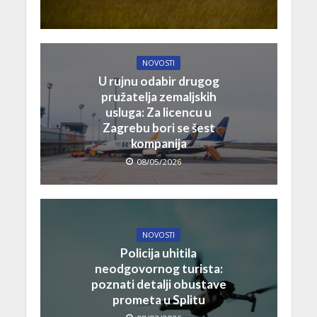
NOVOSTI
U rujnu odabir drugog
pružatelja zemaljskih
usluga: Za licencu u
Zagrebu bori se šest
kompanija
08/05/2026
NOVOSTI
Policija uhitila
neodgovornog turista:
poznati detalji obustave
prometa u Splitu