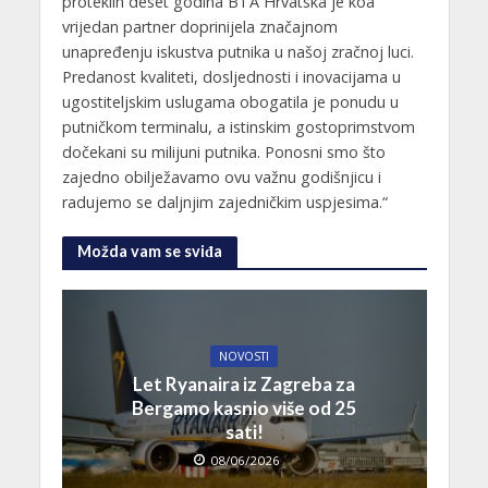
proteklih deset godina BTA Hrvatska je koa
vrijedan partner doprinijela značajnom
unapređenju iskustva putnika u našoj zračnoj luci.
Predanost kvaliteti, dosljednosti i inovacijama u
ugostiteljskim uslugama obogatila je ponudu u
putničkom terminalu, a istinskim gostoprimstvom
dočekani su milijuni putnika. Ponosni smo što
zajedno obilježavamo ovu važnu godišnjicu i
radujemo se daljnjim zajedničkim uspjesima.“
Možda vam se sviđa
NOVOSTI
Let Ryanaira iz Zagreba za
Bergamo kasnio više od 25
sati!
08/06/2026