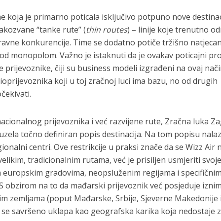
 koja je primarno poticala isključivo potpuno nove destinac
takozvane “tanke rute” (
thin routes
) – linije koje trenutno o
ravne konkurencije. Time se dodatno potiče tržišno natjeca
 pod monopolom. Važno je istaknuti da je ovakav poticajni p
e prijevoznike, čiji su business modeli izgrađeni na ovaj nači
oprijevoznika koji u toj zračnoj luci ima bazu, no od drugih
čekivati.
 nacionalnog prijevoznika i već razvijene rute, Zračna luka Z
zuzela točno definiran popis destinacija. Na tom popisu nala
ionalni centri. Ove restrikcije u praksi znače da se Wizz Air 
elikim, tradicionalnim rutama, već je prisiljen usmjeriti svoj
europskim gradovima, neopsluženim regijama i specifični
. S obzirom na to da mađarski prijevoznik već posjeduje izni
im zemljama (poput Mađarske, Srbije, Sjeverne Makedonije 
 se savršeno uklapa kao geografska karika koja nedostaje 