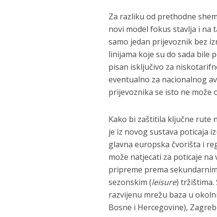
Za razliku od prethodne sheme
novi model fokus stavlja i na 
samo jedan prijevoznik bez iz
linijama koje su do sada bile
pisan isključivo za niskotarifn
eventualno za nacionalnog avi
prijevoznika se isto ne može o
Kako bi zaštitila ključne rute
je iz novog sustava poticaja i
glavna europska čvorišta i reg
može natjecati za poticaje na v
pripreme prema sekundarnim 
sezonskim (
leisure
) tržištima
razvijenu mrežu baza u okoln
Bosne i Hercegovine), Zagreb