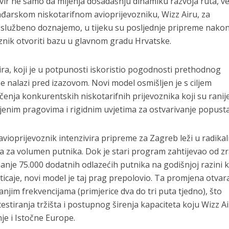
okvir ne samo da mijenja dosadašnju dinamiku razvoja ruta, v
ađarskom niskotarifnom avioprijevozniku, Wizz Airu, za
službeno doznajemo, u tijeku su posljednje pripreme nakon
oznik otvoriti bazu u glavnom gradu Hrvatske.
ra, koji je u potpunosti iskoristio pogodnosti prethodnog
e nalazi pred izazovom. Novi model osmišljen je s ciljem
ačenja konkurentskih niskotarifnih prijevoznika koji su ranije
enim pragovima i rigidnim uvjetima za ostvarivanje popusta
avioprijevoznik intenzivira pripreme za Zagreb leži u radik
a za volumen putnika. Dok je stari program zahtijevao od z
anje 75.000 dodatnih odlazećih putnika na godišnjoj razini 
ticaje, novi model je taj prag prepolovio. Ta promjena otvar
anjim frekvencijama (primjerice dva do tri puta tjedno), što
estiranja tržišta i postupnog širenja kapaciteta koju Wizz Ai
nje i Istočne Europe.