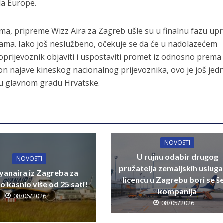
la Europe.
a, pripreme Wizz Aira za Zagreb ušle su u finalnu fazu up
ma. Iako još neslužbeno, očekuje se da će u nadolazećem
oprijevoznik objaviti i uspostaviti promet iz odnosno prema
on najave kineskog nacionalnog prijevoznika, ovo je još jed
t u glavnom gradu Hrvatske.
NOVOSTI
U rujnu odabir drugog
NOVOSTI
pružatelja zemaljskih usluga
yanaira iz Zagreba za
licencu u Zagrebu bori se š
 kasnio više od 25 sati!
kompanija
08/06/2026
08/05/2026