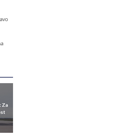
ravo
na
: Za
est