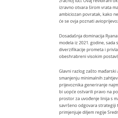
zračnoj luci. Ovaj revidirani 
izravno otvara širom vrata m
ambiciozan povratak, kako ne
će se ovja poznati avioprijev
Dosadašnja dominacija Ryanai
modela iz 2021. godine, sada s
diverzifikacije prometa i privl
obeshrabreni visokim postavlj
Glavni razlog zašto mađarski 
smanjenju minimalnih zahtjev
prijevoznika generiranje najm
bi uopće ostvarili pravo na po
prostor za uvođenje linija s m
savršeno odgovara strategiji t
primjenjuje diljem regije Sred