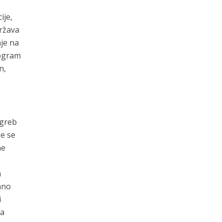
ije,
država
nje na
rogram
n,
agreb
ze se
ne
e
m
mno
i
za