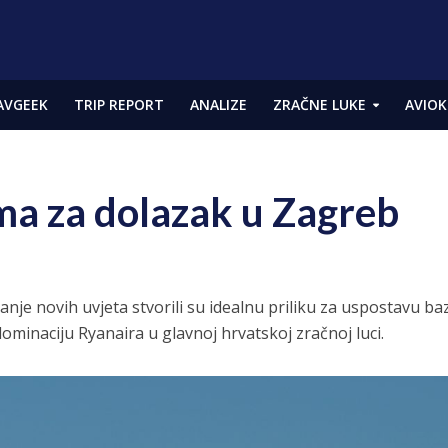
AVGEEK
TRIP REPORT
ANALIZE
ZRAČNE LUKE
AVIOK
ma za dolazak u Zagreb
anje novih uvjeta stvorili su idealnu priliku za uspostavu ba
dominaciju Ryanaira u glavnoj hrvatskoj zračnoj luci.