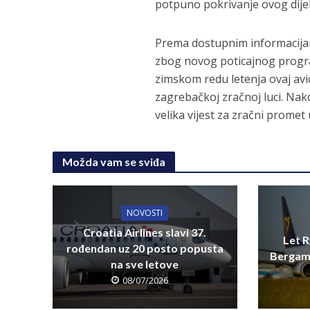
potpuno pokrivanje ovog dije
Prema dostupnim informacijam
zbog novog poticajnog progra
zimskom redu letenja ovaj avi
zagrebačkoj zračnoj luci. Nak
velika vijest za zračni prome
Možda vam se sviđa
NOVOSTI
Croatia Airlines slavi 37.
Let R
rođendan uz 20 posto popusta
Bergamo
na sve letove
08/07/2026