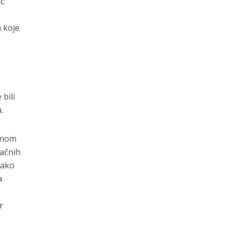
eć
 koje
 bili
.
alnom
račnih
kako
a
r