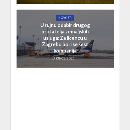
NOVOSTI
U rujnu odabir drugog
pružatelja zemaljskih
usluga: Za licencu u
Zagrebu bori se šest
kompanija
08/05/2026