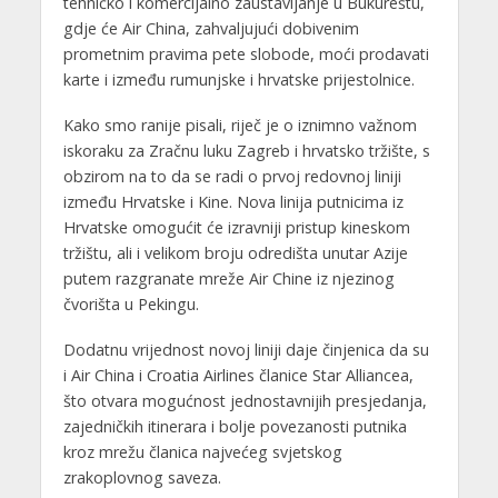
tehničko i komercijalno zaustavljanje u Bukureštu,
gdje će Air China, zahvaljujući dobivenim
prometnim pravima pete slobode, moći prodavati
karte i između rumunjske i hrvatske prijestolnice.
Kako smo ranije pisali, riječ je o iznimno važnom
iskoraku za Zračnu luku Zagreb i hrvatsko tržište, s
obzirom na to da se radi o prvoj redovnoj liniji
između Hrvatske i Kine. Nova linija putnicima iz
Hrvatske omogućit će izravniji pristup kineskom
tržištu, ali i velikom broju odredišta unutar Azije
putem razgranate mreže Air Chine iz njezinog
čvorišta u Pekingu.
Dodatnu vrijednost novoj liniji daje činjenica da su
i Air China i Croatia Airlines članice Star Alliancea,
što otvara mogućnost jednostavnijih presjedanja,
zajedničkih itinerara i bolje povezanosti putnika
kroz mrežu članica najvećeg svjetskog
zrakoplovnog saveza.