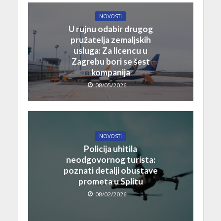
NOVOSTI
U rujnu odabir drugog
pružatelja zemaljskih
usluga: Za licencu u
Zagrebu bori se šest
kompanija
08/05/2026
NOVOSTI
Policija uhitila
neodgovornog turista:
poznati detalji obustave
prometa u Splitu
08/02/2026