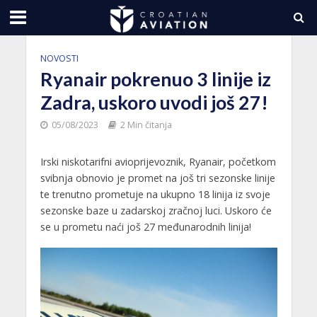
NOVOSTI
Ryanair pokrenuo 3 linije iz
Zadra, uskoro uvodi još 27!
05/08/2023
2 Min čitanja
Irski niskotarifni avioprijevoznik, Ryanair, početkom
svibnja obnovio je promet na još tri sezonske linije
te trenutno prometuje na ukupno 18 linija iz svoje
sezonske baze u zadarskoj zračnoj luci. Uskoro će
se u prometu naći još 27 međunarodnih linija!