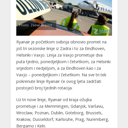
Photo: Zadar Airport
Ryanair je početkom svibnja obnovio promet na
još tri sezonske linije iz Zadra i to za Eindhoven,
Helsinki i Vaxjo. Linija za Vaxjo prometuje dva
puta tjedno, ponedjeljkom i četvrtkom, za Helsinki
srijedom i nedjeljom, a za Eindhoven kao i za
Vaxjo – ponedjeljkom i četvrtkom. Na sve tri tek
pokrenute linije Ryanair će ovog ljeta zadržati
postojeći broj tjednih rotacija.
Uz tri nove linije, Ryanair od kraja ožujka
prometuje i za Memmingen, Gdanjsk, Varšavu,
Wroclaw, Poznan, Dublin, Goteborg, Brussels,
Krakow, Dusseldorf, Karlsruhe, Prag, Nuremberg,
Bergamo i Keln.