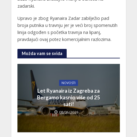
zadarski.
Upravo je zbog Ryanaira Zadar zabilježio pad
broja putnika u travnju jer je veći broj spomenutih
linija odgođen s početka travnja na lipanj,
pravdajući ovaj potez komercijalnim razlozima.
Možda vam se sviđa
NOVOSTI
Let Ryanaira iz Zagreba za
Bergamo kasnio više od 25
sati!
08/06/2026