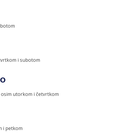
subotom
etvrtkom i subotom
mo
a osim utorkom i četvrtkom
m i petkom