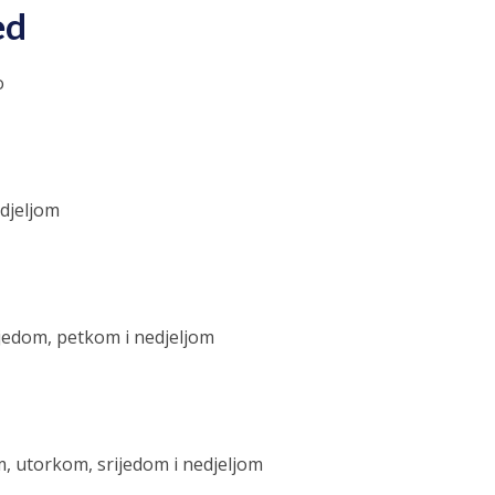
ed
o
edjeljom
ijedom, petkom i nedjeljom
m, utorkom, srijedom i nedjeljom