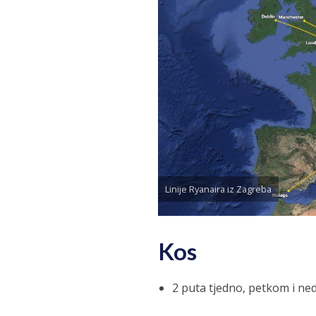
Linije Ryanaira iz Zagreba
Kos
2 puta tjedno, petkom i ne