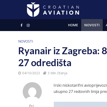
HOME
NOVOSTI
NOVOSTI
Ryanair iz Zagreba: 
27 odredišta
04/10/2023
3 Min čitanja
Irski niskotarifni avioprijevoz
ukupno 27 redovnih linija pr
D.L.