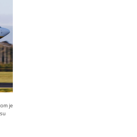
tom je
 su