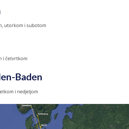
n
om, utorkom i subotom
m i četvrtkom
aden-Baden
petkom i nedjeljom