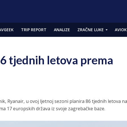
AVGEEK
TRIP REPORT
ANALIZE
ZRAČNE LUKE
AVIOK
86 tjednih letova prema
nik, Ryanair, u ovoj ljetnoj sezoni planira 86 tjednih letova n
ema 17 europskih država iz svoje zagrebačke baze.