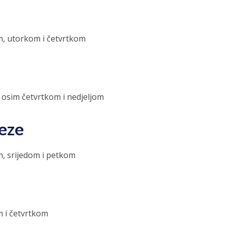
m, utorkom i četvrtkom
 osim četvrtkom i nedjeljom
eze
m, srijedom i petkom
m i četvrtkom