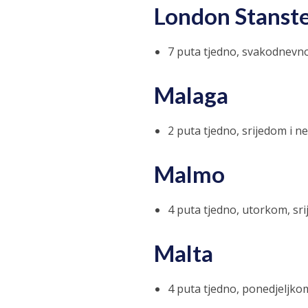
London Stanst
7 puta tjedno, svakodnevn
Malaga
2 puta tjedno, srijedom i n
Malmo
4 puta tjedno, utorkom, sr
Malta
4 puta tjedno, ponedjeljko