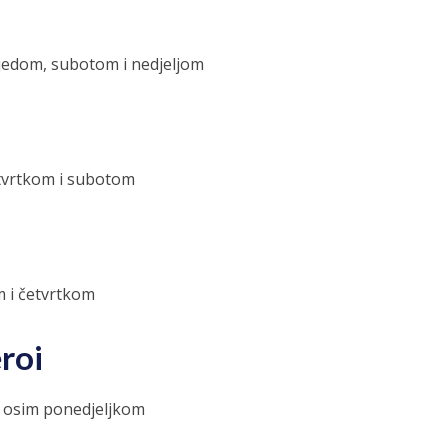
ijedom, subotom i nedjeljom
etvrtkom i subotom
m i četvrtkom
roi
a osim ponedjeljkom