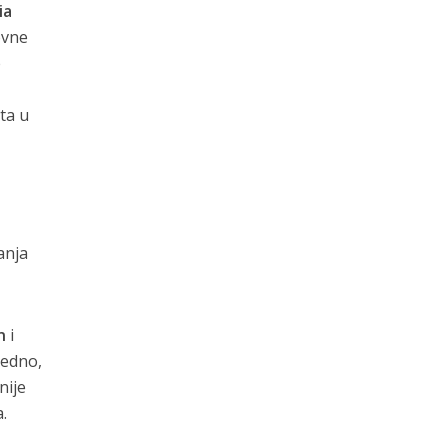
ia
ovne
e
ta u
anja
n
i
jedno,
nije
.