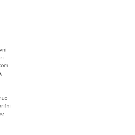
a
vni
ri
skom
e
,
enuo
rifni
ne