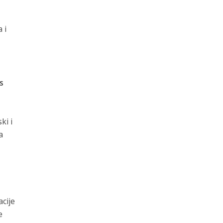
 i
s
ki i
a
cije
e