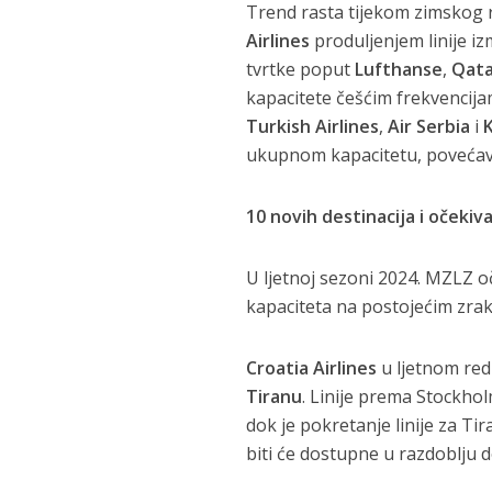
Trend rasta tijekom zimskog r
Airlines
produljenjem linije i
tvrtke poput
Lufthanse
,
Qata
kapacitete češćim frekvencij
Turkish Airlines
,
Air Serbia
i
ukupnom kapacitetu, povećavš
10 novih destinacija i očekiva
U ljetnoj sezoni 2024. MZLZ o
kapaciteta na postojećim zrak
Croatia Airlines
u ljetnom redu
Tiranu
. Linije prema Stockholm
dok je pokretanje linije za Tir
biti će dostupne u razdoblju 