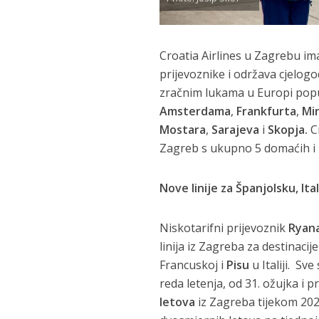
Croatia Airlines u Zagrebu i
prijevoznike i održava cjelogo
zračnim lukama u Europi po
Amsterdama
,
Frankfurta
,
Mi
Mostara
,
Sarajeva
i
Skopja.
Cr
Zagreb s ukupno 5 domaćih i 
Nove linije za Španjolsku, Ita
Niskotarifni prijevoznik
Ryana
linija iz Zagreba za destinacij
Francuskoj i
Pisu
u Italiji. S
reda letenja, od 31. ožujka i 
letova
iz Zagreba tijekom 202