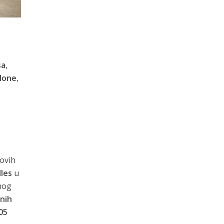
sa
,
lone
,
novih
lles
u
tnog
nih
105