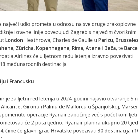
ma najveći udio prometa u odnosu na sve druge zrakoplovne
dišnje izravne linije povezujući Zagreb s najvećim čvorišnim
put
London
Heathrowa, Charles de Gaulle u
Parizu
,
Brussele
nhena
,
Züricha
,
Kopenhagena, Rima, Atene
i
Beča
, te
Barce
oatia Airlines će u ljetnom redu letenja izravno povezivati
18 međunarodnih destinacija.
liju i Francusku
ir
je za ljetni red letenja u 2024. godini najavio otvaranje 5 
e
Alicante
,
Gironu
i
Palmu de Mallorcu
u Španjolskoj,
Marsei
ve spomenute operacije Ryanair započinje već s početkom lje
prometovati će 2 puta tjedno. Ryanair planira
ukupno 20 tjed
4. čime će glavni grad Hrvatske povezivati
30 destinacija i 