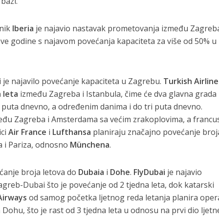
bazi.
znik
Iberia
je najavio nastavak prometovanja između Zagreba
ove godine s najavom povećanja kapaciteta za više od 50% u
i je najavilo povećanje kapaciteta u Zagrebu.
Turkish Airline
 leta
između Zagreba i Istanbula, čime će dva glavna grada
a puta dnevno, a određenim danima i do tri puta dnevno.
među Zagreba i Amsterdama sa većim zrakoplovima, a francus
ici
Air France
i
Lufthansa
planiraju značajno povećanje broj
a i Pariza, odnosno
Münchena
.
ćanje broja letova do
Dubaia
i
Dohe
.
FlyDubai
je najavio
agreb-Dubai što je povećanje od 2 tjedna leta, dok katarski
Airways
od samog početka ljetnog reda letanja planira opera
za Dohu, što je rast od 3 tjedna leta u odnosu na prvi dio ljetn