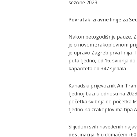
sezone 2023.
Povratak izravne linije za Se
Nakon petogodišnje pauze, Z
je o novom zrakoplovnom prij
je upravo Zagreb prva linija 
puta tjedno, od 16. svibnja d
kapaciteta od 347 sjedala.
Kanadski prijevoznik
Air Tran
tjednoj bazi u odnosu na 202
početka svibnja do početka lis
tjedno na zrakoplovima tipa 
Slijedom svih navedenih naja
destinacija
: 6 u domaćem i 6