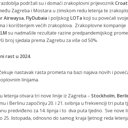
azdoblja podržali su i domaći zrakoplovni prijevoznik
Croat
zmeđu Zagreba i Mostara u zimskom redu letenja te zrakopl
r Airwaysa
,
FlyDubaia
i poljskog
LOTa
koji su povećali svoj
ama i korištenjem većih zrakoplova. Zrakoplovne kompanije
KLM
su nadmašile rezultate razine predpandemijskog prome
i broj sjedala prema Zagrebu za više od 50%.
ni rast u 2024.
čekuje nastavak rasta prometa na bazi najava novih i poveć
oplovnim linijama.
 letenja otvara tri nove linije iz Zagreba –
Stockholm
,
Berli
u i Berlinu započinju 20. i 21. svibnja u frekvenciji tri puta t
anu predviđeno za 14. lipnja i to dva puta tjedno. Sve nove li
do 25. listopada, odnosno do samog kraja ljetnog reda letenja