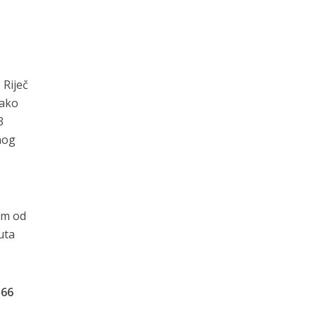
. Riječ
kako
3
nog
om od
uta
o
66