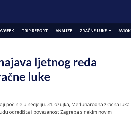
AVGEEK
TRIP REPORT
ANALIZE
ZRAČNE LUKE
AVIOK
najava ljetnog reda
račne luke
koji počinje u nedjelju, 31. ožujka, Međunarodna zračna luka
udu odredišta i povezanost Zagreba s nekim novim