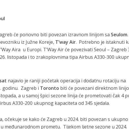
oul
agreb će ponovno biti povezan izravnom linijom sa
Seulom
evozniku iz Južne Koreje,
T’way Air
. Potrebno je istaknuti 
T’Way Aira u Europi. T’Way Air će povezivati Seoul – Zagreb 
o 26. listopada i to zrakoplovnima tipa Airbus A330-300 ukup
sat
najavio je raniji početak operacija i dodatnu rotaciju na
3. godinu. Zagreb i
Toronto
biti će povezani direktnom linij
topada, a u samoj špici sezone linija će prometovati čak 4 p
Airbus A330-200 ukupnog kapaciteta od 345 sjedala.
va, očekuje se kako će Zagreb u 2024. biti povezan s ukupn
0 u međunarodnom prometu. Tijekom ljetne sezone u 2024.