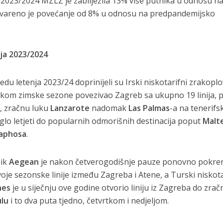
 2023/2024 MZLZ je zabilježila 13% više putnika u odnosu n
stvareno je povećanje od 8% u odnosu na predpandemijsko
nja 2023/2024
u letenja 2023/24 doprinijeli su Irski niskotarifni zrakoplo
ijekom zimske sezone povezivao Zagreb sa ukupno 19 linija, p
e, zračnu luku
Lanzarote
nadomak
Las Palmas
-a na tenerif
glo letjeti do popularnih odmorišnih destinacija poput
Malt
aphosa
.
nik
Aegean
je nakon četverogodišnje pauze ponovno pokr
oje sezonske linije između Zagreba i Atene, a Turski niskota
nes
je u siječnju ove godine otvorio liniju iz Zagreba do zrač
ulu
i to dva puta tjedno, četvrtkom i nedjeljom.