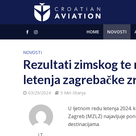
HOME
NOVOSTI
NOVOSTI
Rezultati zimskog te 
letenja zagrebačke z
03/29/2024
5 Min čitanja
U ljetnom redu letenja 2024. 
Zagreb (MZLZ) najavljuje pon
destinacijama.
J.T.