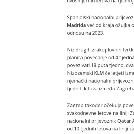
dvosmjernih letova na tjednoj 
Španjolski nacionalni prijevo
Madrida
već od kraja ožujka 
odnosu na 2023.
Niz drugih zrakoplovnih tvrtk
planira povećanje od
4 tjedna
povezivati 18 puta tjedno, dv
Nizozemski
KLM
će letjeti iz
njemački nacionalni prijevozn
tjednih letova između Zagreb
Zagreb također očekuje pove
svakodnevne letove na liniji Z
nacionalni prijevoznik
Qatar 
od 10 tjednih letova na liniji 