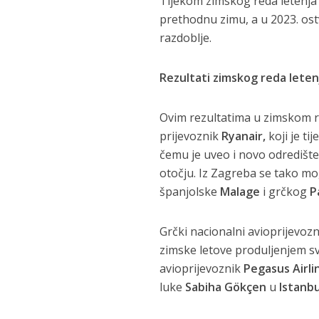
Tijekom zimskog reda letenja
prethodnu zimu, a u 2023. o
razdoblje.
Rezultati zimskog reda lete
Ovim rezultatima u zimskom red
prijevoznik
Ryanair,
koji je t
čemu je uveo i novo odredišt
otočju. Iz Zagreba se tako mo
španjolske
Malage
i grčkog
P
Grčki nacionalni avioprijevoz
zimske letove produljenjem sv
avioprijevoznik
Pegasus
Airli
luke
Sabiha Gökçen
u
Istanb