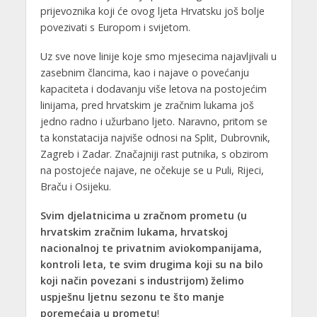
prijevoznika koji će ovog ljeta Hrvatsku još bolje
povezivati s Europom i svijetom.
Uz sve nove linije koje smo mjesecima najavljivali u
zasebnim člancima, kao i najave o povećanju
kapaciteta i dodavanju više letova na postojećim
linijama, pred hrvatskim je zračnim lukama još
jedno radno i užurbano ljeto. Naravno, pritom se
ta konstatacija najviše odnosi na Split, Dubrovnik,
Zagreb i Zadar. Značajniji rast putnika, s obzirom
na postojeće najave, ne očekuje se u Puli, Rijeci,
Braču i Osijeku.
Svim djelatnicima u zračnom prometu (u
hrvatskim zračnim lukama, hrvatskoj
nacionalnoj te privatnim aviokompanijama,
kontroli leta, te svim drugima koji su na bilo
koji način povezani s industrijom) želimo
uspješnu ljetnu sezonu te što manje
poremećaja u prometu
!