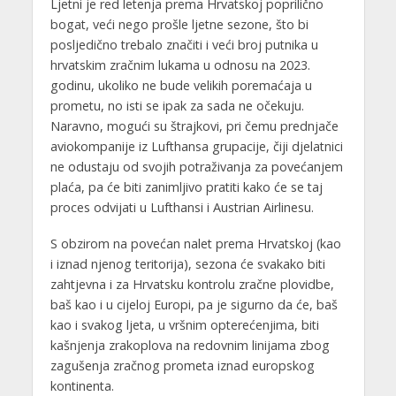
Ljetni je red letenja prema Hrvatskoj poprilično
bogat, veći nego prošle ljetne sezone, što bi
posljedično trebalo značiti i veći broj putnika u
hrvatskim zračnim lukama u odnosu na 2023.
godinu, ukoliko ne bude velikih poremaćaja u
prometu, no isti se ipak za sada ne očekuju.
Naravno, mogući su štrajkovi, pri čemu prednjače
aviokompanije iz Lufthansa grupacije, čiji djelatnici
ne odustaju od svojih potraživanja za povećanjem
plaća, pa će biti zanimljivo pratiti kako će se taj
proces odvijati u Lufthansi i Austrian Airlinesu.
S obzirom na povećan nalet prema Hrvatskoj (kao
i iznad njenog teritorija), sezona će svakako biti
zahtjevna i za Hrvatsku kontrolu zračne plovidbe,
baš kao i u cijeloj Europi, pa je sigurno da će, baš
kao i svakog ljeta, u vršnim opterećenjima, biti
kašnjenja zrakoplova na redovnim linijama zbog
zagušenja zračnog prometa iznad europskog
kontinenta.