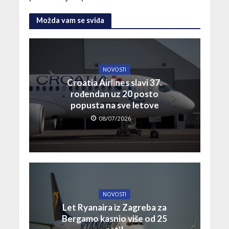
Možda vam se sviđa
NOVOSTI
Croatia Airlines slavi 37.
rođendan uz 20 posto
popusta na sve letove
08/07/2026
NOVOSTI
Let Ryanaira iz Zagreba za
Bergamo kasnio više od 25