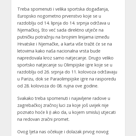
Treba spomenuti i velika sportska događanja,
Europsko nogometno prvenstvo koje se u
razdoblju od 14. lipnja do 14. srpnja održava u
Njemačkoj, što već sada direktno utječe na
putničku potražnju na brojnim linijama između
Hrvatske i Njemačke, a karta više tražit će se na
letovima kako naša nacionalna vrsta bude
napredovala kroz samo natjecanje. Drugo veliko
sportsko natjecanje su Olimpijske igre koje se u
razdoblju od 26. srpnja do 11. kolovoza održavaju
u Parizu, dok se Paraolimpijske igre na rasporedu
od 28. kolovoza do 08. rujna ove godine.
Svakako treba spomenuti i najavljene radove u
zagrebačkoj zračnoj luci za koje još uvijek nije
poznato hoće li (i ako da, u kojem smislu) utjecati
na redovan zračni promet.
Ovog ljeta nas očekuje i dolazak prvog novog