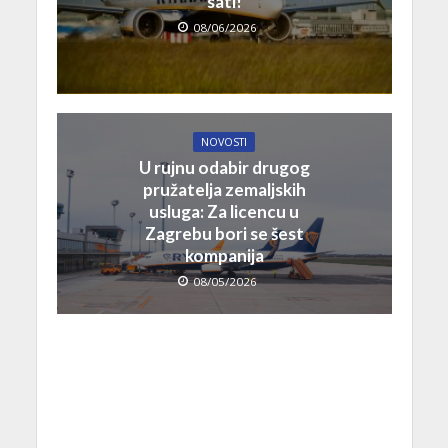
sati!
08/06/2026
NOVOSTI
U rujnu odabir drugog
pružatelja zemaljskih
usluga: Za licencu u
Zagrebu bori se šest
kompanija
08/05/2026