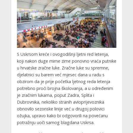
S Uskrsom kreće i ovogodišnji ljetni red letenja,
koji nakon duge mirne zime ponovno vraća putnike
u hrvatske zračne luke. Zračne luke su spremne,
djelatnici su barem već mjesec dana u radu s
obzirom da je prije početka ljetnog reda letenja
potrebno proći brojna školovanja, a u određenim
je zračnim lukama, poput Zadra, Splita i
Dubrovnika, nekoliko stranih avioprijevoznika
obnovilo sezonske linije već u drugoj polovici
ožujka, upravo kako bi odgovorili na povećanu
potražnju uoči samog blagdana Uskrsa.