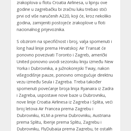
zrakoplova u flotu Croatia Airlinesa, u lipnju ove
godine u zagrebačku bi zračnu luku trebao stići
prvi od više naručenih A220, koji će, kroz nekoliko
godina, zamijeniti postojeće zrakoplove u floti
nacionalnog prijevoznika.
S obzirom na specifičnost i broj, valja spomenuti i
long haul linije prema Hrvatskoj: Air Transat će
ponovno povezivati Toronto i Zagreb, američki
United ponovno uvodi sezonsku liniju između New
Yorka i Dubrovnika, a južnokorejski Tway, nakon
višegodišnje pauze, ponovno omogućuje direktnu
vezu između Seula i Zagreba. Treba također
spomenuti povećanje broja linija Ryanaira iz Zadra
i Zagreba, uspostave nove baze u Dubrovniku,
nove linije Croatia Airlinesa iz Zagreba i Splita, veći
broj letova Air Francea prema Zagrebu i
Dubrovniku, KLM-a prema Dubrovniku, Austriana
prema Splitu, Iberije prema Splitu, Zagrebu i
Dubrovniku, FlyDubaija prema Zagrebu, te ostalih