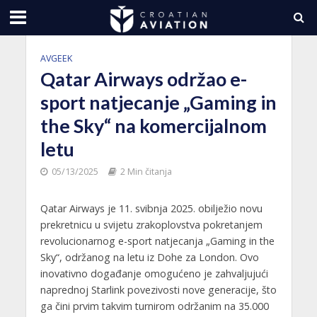
AVGEEK
Qatar Airways održao e-
sport natjecanje „Gaming in
the Sky“ na komercijalnom
letu
05/13/2025
2 Min čitanja
Qatar Airways je 11. svibnja 2025. obilježio novu
prekretnicu u svijetu zrakoplovstva pokretanjem
revolucionarnog e-sport natjecanja „Gaming in the
Sky“, održanog na letu iz Dohe za London. Ovo
inovativno događanje omogućeno je zahvaljujući
naprednoj Starlink povezivosti nove generacije, što
ga čini prvim takvim turnirom održanim na 35.000