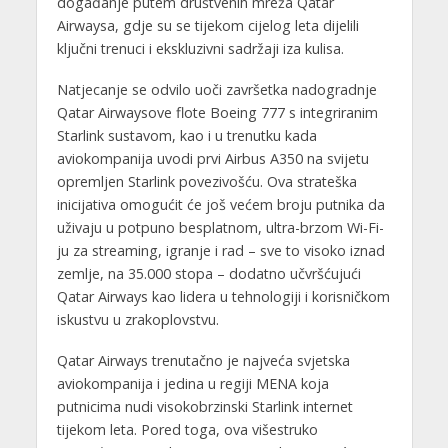
događanje putem društvenih mreža Qatar
Airwaysa, gdje su se tijekom cijelog leta dijelili
ključni trenuci i ekskluzivni sadržaji iza kulisa.
Natjecanje se odvilo uoči završetka nadogradnje
Qatar Airwaysove flote Boeing 777 s integriranim
Starlink sustavom, kao i u trenutku kada
aviokompanija uvodi prvi Airbus A350 na svijetu
opremljen Starlink povezivošću. Ova strateška
inicijativa omogućit će još većem broju putnika da
uživaju u potpuno besplatnom, ultra-brzom Wi-Fi-
ju za streaming, igranje i rad – sve to visoko iznad
zemlje, na 35.000 stopa – dodatno učvršćujući
Qatar Airways kao lidera u tehnologiji i korisničkom
iskustvu u zrakoplovstvu.
Qatar Airways trenutačno je najveća svjetska
aviokompanija i jedina u regiji MENA koja
putnicima nudi visokobrzinski Starlink internet
tijekom leta. Pored toga, ova višestruko