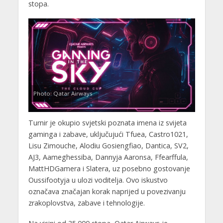
stopa.
Photo: Qatar Airways
Turnir je okupio svjetski poznata imena iz svijeta
gaminga i zabave, uključujući Tfuea, Castro1021,
Lisu Zimouche, Alodiu Gosiengfiao, Dantica, SV2,
AJ3, Aameghessiba, Dannyja Aaronsa, Ffearffula,
MattHDGamera i Slatera, uz posebno gostovanje
Oussifootyja u ulozi voditelja. Ovo iskustvo
označava značajan korak naprijed u povezivanju
zrakoplovstva, zabave i tehnologije.