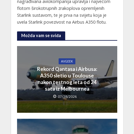
nagrađivana aviokompanija upravlja i najvećom
flotom širokotrupnih zrakoplova opremljenih
Starlink sustavom, te je prva na svijetu koja je
uvela Starlink povezivost na Airbus A350 flotu.
Možda vam se sviđa
AVGEEK
Rekord Qantasa i Airbusa:
A350 sletio u Toulouse
nakon testnog leta od 24
sata iz Melbournea
07/28/2026