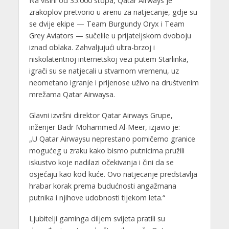
Na visini od 35.000 stopa, Qatar Airways je
zrakoplov pretvorio u arenu za natjecanje, gdje su
se dvije ekipe — Team Burgundy Oryx i Team
Grey Aviators — sučelile u prijateljskom dvoboju
iznad oblaka. Zahvaljujući ultra-brzoj i
niskolatentnoj internetskoj vezi putem Starlinka,
igrači su se natjecali u stvarnom vremenu, uz
neometano igranje i prijenose uživo na društvenim
mrežama Qatar Airwaysa.
Glavni izvršni direktor Qatar Airways Grupe,
inženjer Badr Mohammed Al-Meer, izjavio je:
„U Qatar Airwaysu neprestano pomičemo granice
mogućeg u zraku kako bismo putnicima pružili
iskustvo koje nadilazi očekivanja i čini da se
osjećaju kao kod kuće. Ovo natjecanje predstavlja
hrabar korak prema budućnosti angažmana
putnika i njihove udobnosti tijekom leta.“
Ljubitelji gaminga diljem svijeta pratili su