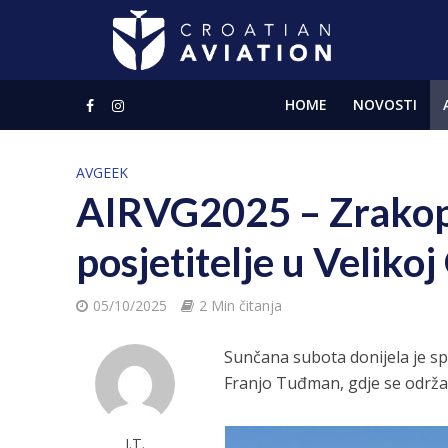
HOME
NOVOSTI
AVGEEK
AIRVG2025 – Zrakop
posjetitelje u Velikoj
05/10/2025
2 Min čitanja
Sunčana subota donijela je sp
Franjo Tuđman, gdje se održ
J.T.