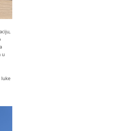
aciju,
o
a
a u
 luke