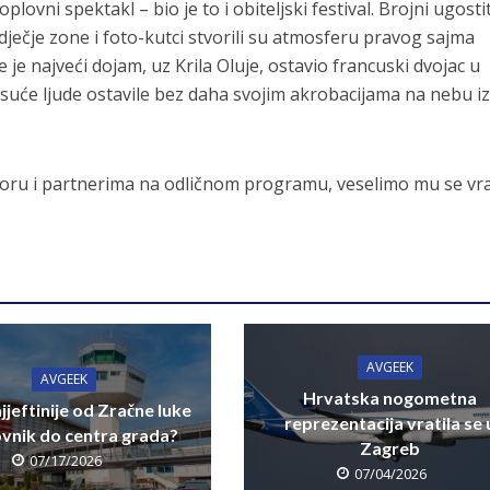
plovni spektakl – bio je to i obiteljski festival. Brojni ugostit
dječje zone i foto-kutci stvorili su atmosferu pravog sajma
 je najveći dojam, uz Krila Oluje, ostavio francuski dvojac u
tisuće ljude ostavile bez daha svojim akrobacijama na nebu i
oru i partnerima na odličnom programu, veselimo mu se vrat
AVGEEK
AVGEEK
Hrvatska nogometna
jjeftinije od Zračne luke
reprezentacija vratila se 
vnik do centra grada?
Zagreb
07/17/2026
07/04/2026