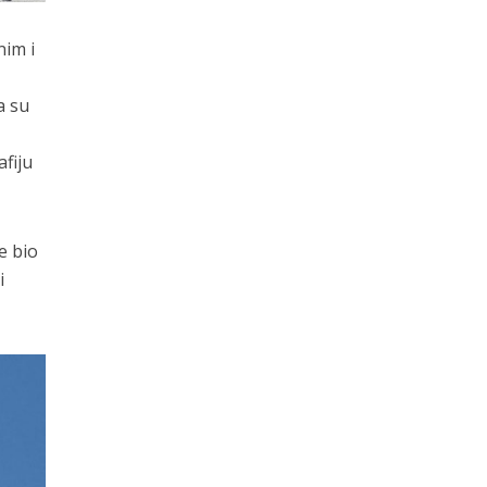
nim i
a su
afiju
e bio
i