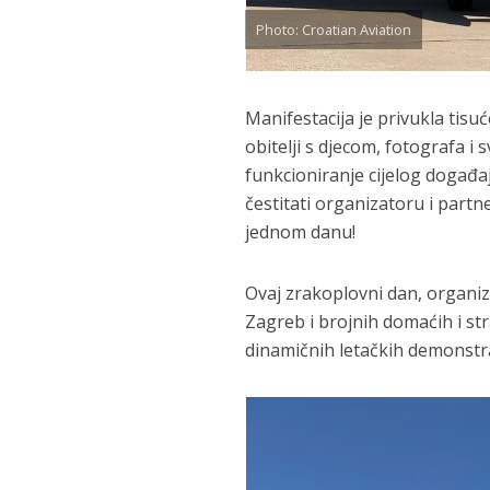
Photo: Croatian Aviation
Manifestacija je privukla tisuće
obitelji s djecom, fotografa i 
funkcioniranje cijelog događaj
čestitati organizatoru i part
jednom danu!
Ovaj zrakoplovni dan, organiz
Zagreb i brojnih domaćih i st
dinamičnih letačkih demonstraci