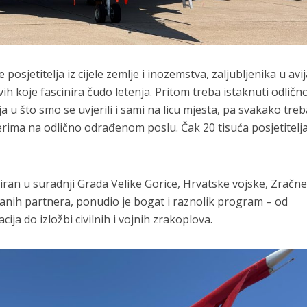
 posjetitelja iz cijele zemlje i inozemstva, zaljubljenika u avij
svih koje fascinira čudo letenja. Pritom treba istaknuti odličn
a u što smo se uvjerili i sami na licu mjesta, pa svakako treb
nerima na odlično odrađenom poslu. Čak 20 tisuća posjetitelj
iran u suradnji Grada Velike Gorice, Hrvatske vojske, Zračne
ranih partnera, ponudio je bogat i raznolik program – od
ja do izložbi civilnih i vojnih zrakoplova.