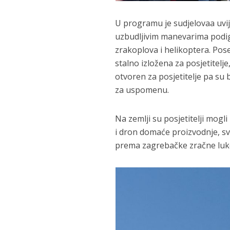
U programu je sudjelovaa uvi
uzbudljivim manevarima podigl
zrakoplova i helikoptera. Pose
stalno izložena za posjetitelj
otvoren za posjetitelje pa su 
za uspomenu.
Na zemlji su posjetitelji mogl
i dron domaće proizvodnje, sv
prema zagrebačke zračne luke 