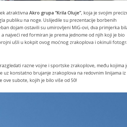
jek atraktivna
Akro grupa “Krila Oluje”
, koja je svojim preciz
a publiku na noge. Uslijedile su prezentacije borbenih
ban dojam ostavili su umirovljeni MiG-ovi, dva primjerka bil
e, a najveći red formiran je prema jednome od njih koji je bio
brojni ušli u kokpit ovog moćnog zrakoplova i okinuli fotogr
i razgledati razne vojne i sportske zrakoplove, među kojima j
e uz konstatno brujanje zrakoplova na redovnim linijama iz 
ove subote, kojih je bilo više od 50!