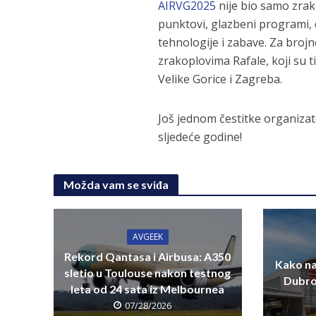
AIRVG2025
nije bio samo zrako
punktovi, glazbeni programi, 
tehnologije i zabave. Za brojne
zrakoplovima Rafale, koji su 
Velike Gorice i Zagreba.
Još jednom čestitke organizat
sljedeće godine!
Možda vam se sviđa
AVGEEK
Rekord Qantasa i Airbusa: A350
Kako na
sletio u Toulouse nakon testnog
Dubro
leta od 24 sata iz Melbournea
07/28/2026