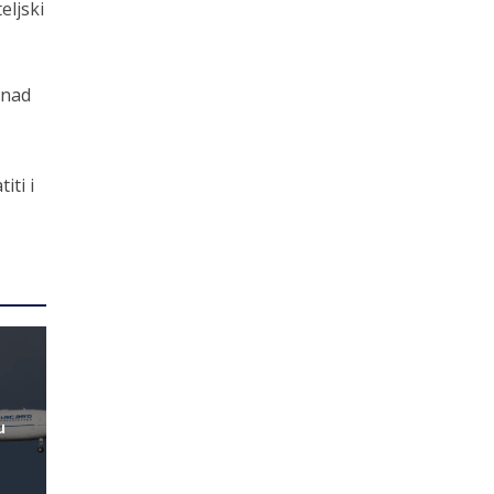
eljski
znad
iti i
u