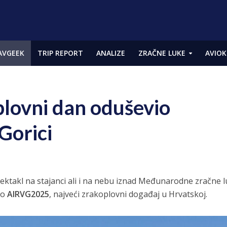
AVGEEK
TRIP REPORT
ANALIZE
ZRAČNE LUKE
AVIOK
lovni dan oduševio
 Gorici
ektakl na stajanci ali i na nebu iznad Međunarodne zračne 
ao
AIRVG2025
, najveći zrakoplovni događaj u Hrvatskoj.