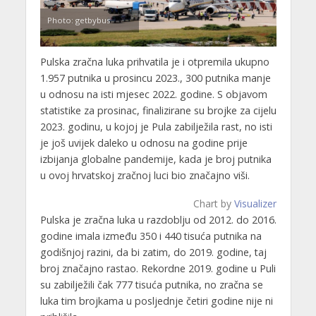
Photo: getbybus
Pulska zračna luka prihvatila je i otpremila ukupno
1.957 putnika u prosincu 2023., 300 putnika manje
u odnosu na isti mjesec 2022. godine. S objavom
statistike za prosinac, finalizirane su brojke za cijelu
2023. godinu, u kojoj je Pula zabilježila rast, no isti
je još uvijek daleko u odnosu na godine prije
izbijanja globalne pandemije, kada je broj putnika
u ovoj hrvatskoj zračnoj luci bio značajno viši.
Chart by
Visualizer
Pulska je zračna luka u razdoblju od 2012. do 2016.
godine imala između 350 i 440 tisuća putnika na
godišnjoj razini, da bi zatim, do 2019. godine, taj
broj značajno rastao. Rekordne 2019. godine u Puli
su zabilježili čak 777 tisuća putnika, no zračna se
luka tim brojkama u posljednje četiri godine nije ni