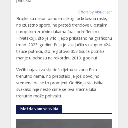
približila.
Chart by
Visualizer
Brojke su nakon pandemijskog lockdowna rasle,
no izuzetno sporo, ne prateći trendove u ostalim
europskim zračnim lukama (pa i određenim u
Hrvatskoj), što je vrlo lijepo prikazano na grafikonu
iznad. 2023. godinu Pula je zaključila s ukupno 424
tisuće putnika, što je gotovo 353 tisuće putnika
manje u odnosu na rekordnu 2019. godinu!
Većih najava za sljedeću ljetnu sezonu Pula
trenutno nema, no preostalo je još dovoljno
vremena da se to promjeni. Godišnja statistika
svakako nije nešto čime se ova zračna luka
trenutno može pohvaliti.
Možda vam se sviđa