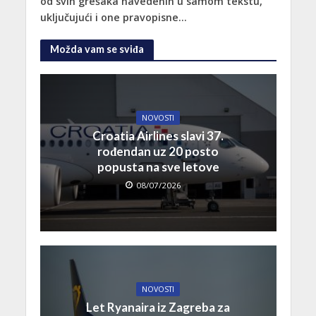
od svih grešaka navedenih u samom tekstu,
uključujući i one pravopisne…
Možda vam se sviđa
NOVOSTI
Croatia Airlines slavi 37.
rođendan uz 20 posto
popusta na sve letove
08/07/2026
NOVOSTI
Let Ryanaira iz Zagreba za