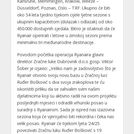
Karlsruhe, Memmingen, Krakow, Weeze –
Düsseldorf, Poznan, Oslo – TRF. Ukupno će biti
oko 54 leta tjedno tijekom cijele ljetne sezone s
ukupnim kapacitetom (dolazak i odlazak) od oko
450.000 dostupnih sjedala. Bitno je istaknuti da će
Ryanair operirati i letove u zimskoj sezoni prema
minimalno tri međunarodne destinacije.
Povodom početka operacija Ryanaira glavni
direktor Zračne luke Dubrovnik d.o.o gosp. Viktor
Šober je izjavio: „Veliko nam je zadovoljstvo što je
Ryanair otvorio svoju novu bazu u Zračnoj luci
Ruđer Bošković s dva svoja zrakoplova te ću
iskoristiti priliku da se zahvalim svim našim
djelatnicima koji su aktivno radili na ovom projektu
posljednjih mjeseci i odradili vrhunski posao u
suradnji s Ryanairom. Sada je ispred nas izazovna
sezona koja će vjerojatno biti rekordna i čeka nas
velik posao. Ryanair će tijekom ljeta ’24/25
povezivati Zračnu luku Ruđer Bošković s 19