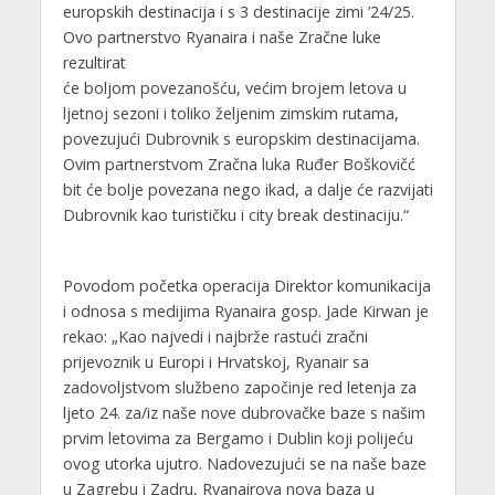
europskih destinacija i s 3 destinacije zimi ’24/25.
Ovo partnerstvo Ryanaira i naše Zračne luke
rezultirat
će boljom povezanošću, većim brojem letova u
ljetnoj sezoni i toliko željenim zimskim rutama,
povezujući Dubrovnik s europskim destinacijama.
Ovim partnerstvom Zračna luka Ruđer Boškovičć
bit će bolje povezana nego ikad, a dalje će razvijati
Dubrovnik kao turističku i city break destinaciju.“
Povodom početka operacija Direktor komunikacija
i odnosa s medijima Ryanaira gosp. Jade Kirwan je
rekao: „Kao najvedi i najbrže rastući zračni
prijevoznik u Europi i Hrvatskoj, Ryanair sa
zadovoljstvom službeno započinje red letenja za
ljeto 24. za/iz naše nove dubrovačke baze s našim
prvim letovima za Bergamo i Dublin koji polijeću
ovog utorka ujutro. Nadovezujući se na naše baze
u Zagrebu i Zadru, Ryanairova nova baza u