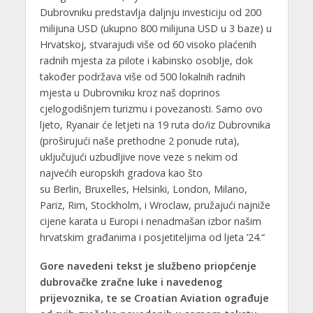
Dubrovniku predstavlja daljnju investiciju od 200
milijuna USD (ukupno 800 milijuna USD u 3 baze) u
Hrvatskoj, stvarajudi više od 60 visoko plaćenih
radnih mjesta za pilote i kabinsko osoblje, dok
također podržava više od 500 lokalnih radnih
mjesta u Dubrovniku kroz naš doprinos
cjelogodišnjem turizmu i povezanosti. Samo ovo
ljeto, Ryanair će letjeti na 19 ruta do/iz Dubrovnika
(proširujući naše prethodne 2 ponude ruta),
uključujući uzbudljive nove veze s nekim od
najvećih europskih gradova kao što
su Berlin, Bruxelles, Helsinki, London, Milano,
Pariz, Rim, Stockholm, i Wroclaw, pružajući najniže
cijene karata u Europi i nenadmašan izbor našim
hrvatskim građanima i posjetiteljima od ljeta ’24.“
Gore navedeni tekst je službeno priopćenje
dubrovačke zračne luke i navedenog
prijevoznika, te se Croatian Aviation ograđuje