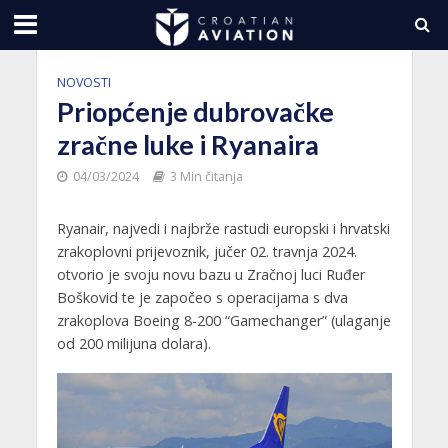
NOVOSTI
Priopćenje dubrovačke
zračne luke i Ryanaira
04/03/2024
3 Min čitanja
Ryanair, najvedi i najbrže rastudi europski i hrvatski
zrakoplovni prijevoznik, jučer 02. travnja 2024.
otvorio je svoju novu bazu u Zračnoj luci Ruđer
Boškovid te je započeo s operacijama s dva
zrakoplova Boeing 8-200 “Gamechanger” (ulaganje
od 200 milijuna dolara).