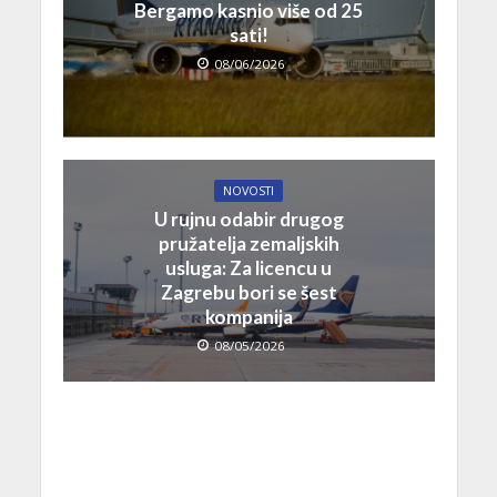
Bergamo kasnio više od 25
sati!
08/06/2026
NOVOSTI
U rujnu odabir drugog
pružatelja zemaljskih
usluga: Za licencu u
Zagrebu bori se šest
kompanija
08/05/2026