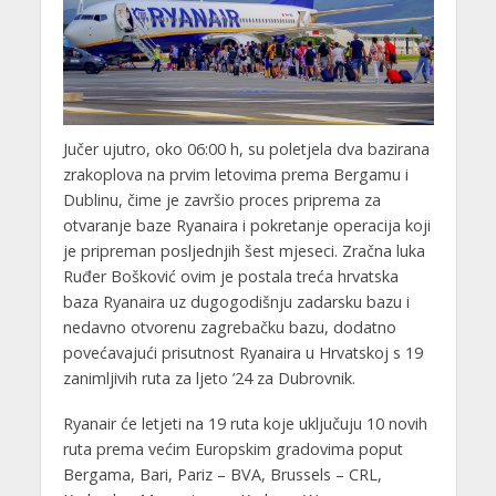
Jučer ujutro, oko 06:00 h, su poletjela dva bazirana
zrakoplova na prvim letovima prema Bergamu i
Dublinu, čime je završio proces priprema za
otvaranje baze Ryanaira i pokretanje operacija koji
je pripreman posljednjih šest mjeseci. Zračna luka
Ruđer Bošković ovim je postala treća hrvatska
baza Ryanaira uz dugogodišnju zadarsku bazu i
nedavno otvorenu zagrebačku bazu, dodatno
povećavajući prisutnost Ryanaira u Hrvatskoj s 19
zanimljivih ruta za ljeto ’24 za Dubrovnik.
Ryanair će letjeti na 19 ruta koje uključuju 10 novih
ruta prema većim Europskim gradovima poput
Bergama, Bari, Pariz – BVA, Brussels – CRL,