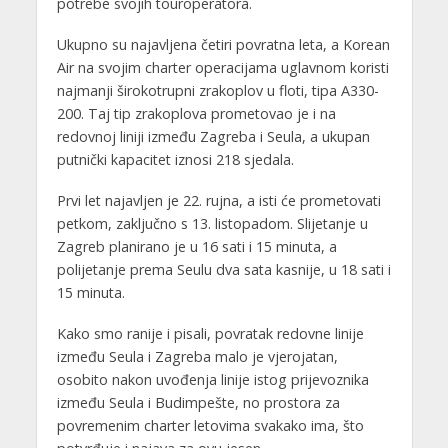
potrebe svojih touroperatora.
Ukupno su najavljena četiri povratna leta, a Korean
Air na svojim charter operacijama uglavnom koristi
najmanji širokotrupni zrakoplov u floti, tipa A330-
200. Taj tip zrakoplova prometovao je i na
redovnoj liniji između Zagreba i Seula, a ukupan
putnički kapacitet iznosi 218 sjedala.
Prvi let najavljen je 22. rujna, a isti će prometovati
petkom, zaključno s 13. listopadom. Slijetanje u
Zagreb planirano je u 16 sati i 15 minuta, a
polijetanje prema Seulu dva sata kasnije, u 18 sati i
15 minuta.
Kako smo ranije i pisali, povratak redovne linije
između Seula i Zagreba malo je vjerojatan,
osobito nakon uvođenja linije istog prijevoznika
između Seula i Budimpešte, no prostora za
povremenim charter letovima svakako ima, što