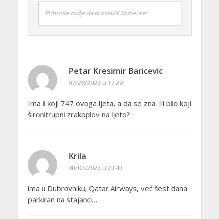
Pritisnite ovdje da bi ostavili komentar
Petar Kresimir Baricevic
07/28/2023 u 17:29
Ima li koji 747 ovoga ljeta, a da se zna. Ili bilo koji
šironitrupni zrakoplov na ljeto?
Krila
08/02/2023 u 23:43
ima u Dubrovniku, Qatar Airways, već šest dana
parkiran na stajanci…