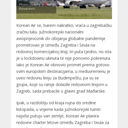
Photo: Nikola
Kovacevic
Korean Air se, barem nakratko, vraća u zagrebačku
zračnu luku. Južnokorejski nacionalni
avioprijevoznik do izbijanja globalne pandemije
prometovao je između Zagreba i Seula na
redovnoj komercijalnoj liniji, tri puta tjedno, no ista
je u lockdownu ukinuta te nije ponovno pokrenuta.
Iako je Korean Air obnovio promet prema gotovo
svim europskim destinacijama, u međuvremenu je
uveo redovnu liniju za Budimpeštu, pa su se
grupe, koje su ranije dolazile redovnom linijom u
Zagreb, sada prebacile u glavni grad Mađarske.
Ipak, u razdoblju od kraja rujna do sredine
listopada, u vrijeme kada južnokorejski turisti
najviše putuju van zemlje, Korean Air planira
redovne charter letove između Zagreba i Seula za