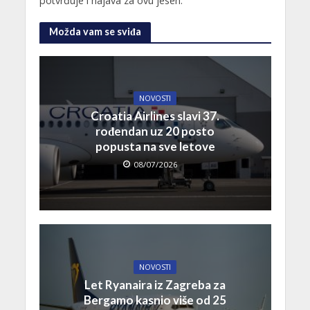
potvrđuje i najava za ovu jesen.
Možda vam se sviđa
NOVOSTI
Croatia Airlines slavi 37.
rođendan uz 20 posto
popusta na sve letove
08/07/2026
NOVOSTI
Let Ryanaira iz Zagreba za
Bergamo kasnio više od 25