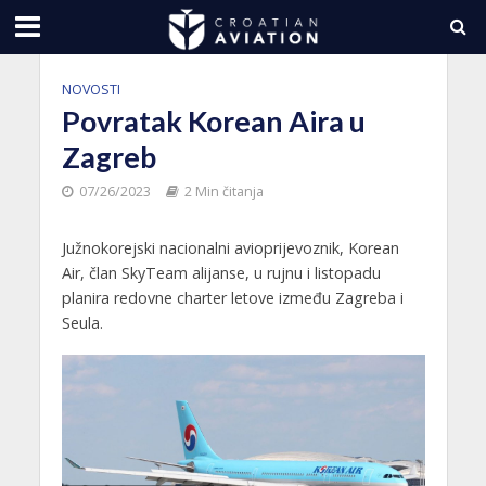
NOVOSTI
Povratak Korean Aira u
Zagreb
07/26/2023
2 Min čitanja
Južnokorejski nacionalni avioprijevoznik, Korean
Air, član SkyTeam alijanse, u rujnu i listopadu
planira redovne charter letove između Zagreba i
Seula.