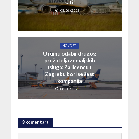
sati!
08/06/2026
NOVOSTI
U rujnu odabir drugog
pružatelja zemaljskih
usluga: Za licencu u
Zagrebu bori se šest
kompanija
08/05/2026
3 komentara