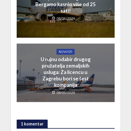
Bergamo kasnio više od 25
sati!
08/06/2026
NOVOSTI
U rujnu odabir drugog
pružatelja zemaljskih
usluga: Za licencu u
Zagrebu bori se šest
kompanija
08/05/2026
1 komentar