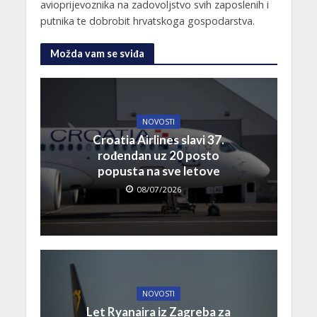
avioprijevoznika na zadovoljstvo svih zaposlenih i
putnika te dobrobit hrvatskoga gospodarstva.
Možda vam se sviđa
NOVOSTI
Croatia Airlines slavi 37.
rođendan uz 20 posto
popusta na sve letove
08/07/2026
NOVOSTI
Let Ryanaira iz Zagreba za