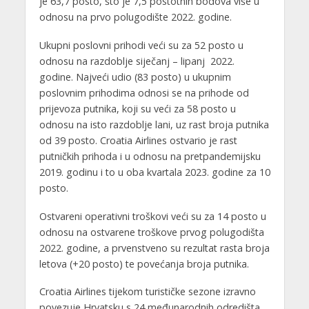
je 63,7 posto, što je 7,5 postotnih bodova više u
odnosu na prvo polugodište 2022. godine.
Ukupni poslovni prihodi veći su za 52 posto u
odnosu na razdoblje siječanj – lipanj 2022.
godine. Najveći udio (83 posto) u ukupnim
poslovnim prihodima odnosi se na prihode od
prijevoza putnika, koji su veći za 58 posto u
odnosu na isto razdoblje lani, uz rast broja putnika
od 39 posto. Croatia Airlines ostvario je rast
putničkih prihoda i u odnosu na pretpandemijsku
2019. godinu i to u oba kvartala 2023. godine za 10
posto.
Ostvareni operativni troškovi veći su za 14 posto u
odnosu na ostvarene troškove prvog polugodišta
2022. godine, a prvenstveno su rezultat rasta broja
letova (+20 posto) te povećanja broja putnika.
Croatia Airlines tijekom turističke sezone izravno
povezuje Hrvatsku s 24 međunarodnih odredišta,