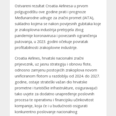
Ostvareni rezultat Croatia Airlinesa u prvom
polgugodištu ove godine prati i prognoze
Međunarodne udruge za zračni promet (IATA),
sukladno kojima se nakon povijesnih gubitaka koje
je zrakoplovna industrija pretrpjela zbog
pandemije koronavirusa i povezanih ograničenja
putovanja, u 2023. godini očekuje povratak
profitabilnosti zrakoplovne industrije.
Croatia Airlines, hrvatski nacionalni zračni
prijevoznik, uz jasnu strategiju i obnovu flote,
odnosno zamjenu postojećih zrakoplova novom
unificiranom flotom u razdoblju od 2024. do 2027.
godine, ostaje strateški važan dio hrvatske
prometne i turističke infrastrukture, osiguravajući
tako uvjete za dodatno unapređenje poslovnih
procesa te operativnu i financijsku učinkovitost
kompanije, koja će i u budućnosti osigurati
konkurentno poslovanje nacionalnog