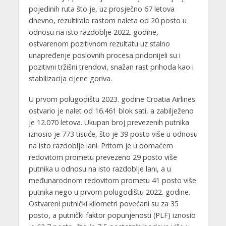
pojedinih ruta što je, uz prosječno 67 letova
dnevno, rezultiralo rastom naleta od 20 posto u
odnosu na isto razdoblje 2022. godine,
ostvarenom pozitivnom rezultatu uz stalno
unapređenje poslovnih procesa pridonijeli su i
pozitivni tržišni trendovi, snažan rast prihoda kao i
stabilizacija cijene goriva.
U prvom polugodištu 2023. godine Croatia Airlines
ostvario je nalet od 16.461 blok sati, a zabilježeno
je 12.070 letova. Ukupan broj prevezenih putnika
iznosio je 773 tisuće, što je 39 posto više u odnosu
na isto razdoblje lani. Pritom je u domaćem
redovitom prometu prevezeno 29 posto više
putnika u odnosu na isto razdoblje lani, a u
međunarodnom redovitom prometu 41 posto više
putnika nego u prvom polugodištu 2022. godine.
Ostvareni putnički kilometri povećani su za 35
posto, a putnički faktor popunjenosti (PLF) iznosio