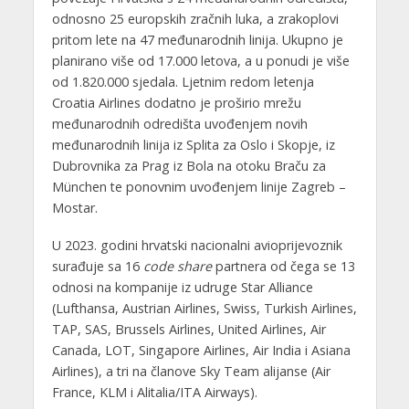
odnosno 25 europskih zračnih luka, a zrakoplovi
pritom lete na 47 međunarodnih linija. Ukupno je
planirano više od 17.000 letova, a u ponudi je više
od 1.820.000 sjedala. Ljetnim redom letenja
Croatia Airlines dodatno je proširio mrežu
međunarodnih odredišta uvođenjem novih
međunarodnih linija iz Splita za Oslo i Skopje, iz
Dubrovnika za Prag iz Bola na otoku Braču za
München te ponovnim uvođenjem linije Zagreb –
Mostar.
U 2023. godini hrvatski nacionalni avioprijevoznik
surađuje sa 16
code share
partnera od čega se 13
odnosi na kompanije iz udruge Star Alliance
(Lufthansa, Austrian Airlines, Swiss, Turkish Airlines,
TAP, SAS, Brussels Airlines, United Airlines, Air
Canada, LOT, Singapore Airlines, Air India i Asiana
Airlines), a tri na članove Sky Team alijanse (Air
France, KLM i Alitalia/ITA Airways).