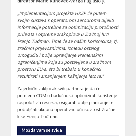
direktor
Mario Kunovec-Varga
naglasio je:
„Implementacijom projekta HKZP će putem
svojih sustava s operatorom aerodroma dijeliti
informacije potrebne za optimizaciju protočnosti
prihvata i otpreme zrakoplova u Zračnoj luci
Franjo Tuđman. Time će se našim korisnicima, tj.
zračnim prijevoznicima, između ostalog
omogućiti i bolje upravljanje vremenskim
ograničenjima koja su postavljena u zračnom
prostoru EU-a, što bi trebalo u konačnici
rezultirati i smanjenjem kašnjenja letova.“
Zajednički zaključak svih partnera je da će
primjena CDM u budućnosti optimizirati korištenje
raspoloživih resursa, osigurati bolje planiranje te
poboljšati ukupnu operativnu učinkovitost Zračne
luke Franjo Tuđman.
Možda vam se sviđa