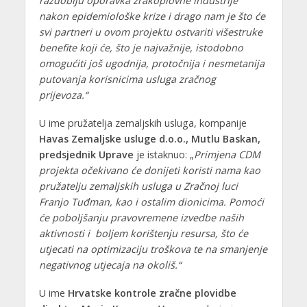
razdoblju oporavka zrakoplovne industrije
nakon epidemiološke krize i drago nam je što će
svi partneri u ovom projektu ostvariti višestruke
benefite koji će, što je najvažnije, istodobno
omogućiti još ugodnija, protočnija i nesmetanija
putovanja korisnicima usluga zračnog
prijevoza.“
U ime pružatelja zemaljskih usluga, kompanije
Havas Zemaljske usluge d.o.o., Mutlu Baskan,
predsjednik Uprave
je istaknuo: „
Primjena CDM
projekta očekivano će donijeti koristi nama kao
pružatelju zemaljskih usluga u Zračnoj luci
Franjo Tuđman, kao i ostalim dionicima. Pomoći
će poboljšanju pravovremene izvedbe naših
aktivnosti i boljem korištenju resursa, što će
utjecati na optimizaciju troškova te na smanjenje
negativnog utjecaja na okoliš.“
U ime
Hrvatske kontrole zračne plovidbe