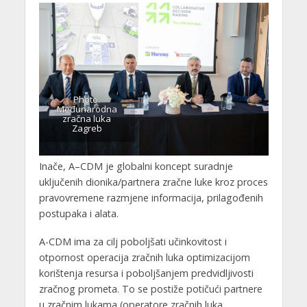
Photo:
Međunarodna
zračna luka
Zagreb
Inače, A–CDM je globalni koncept suradnje
uključenih dionika/partnera zračne luke kroz proces
pravovremene razmjene informacija, prilagođenih
postupaka i alata.
A-CDM ima za cilj poboljšati učinkovitost i
otpornost operacija zračnih luka optimizacijom
korištenja resursa i poboljšanjem predvidljivosti
zračnog prometa. To se postiže potičući partnere
u zračnim lukama (operatore zračnih luka,