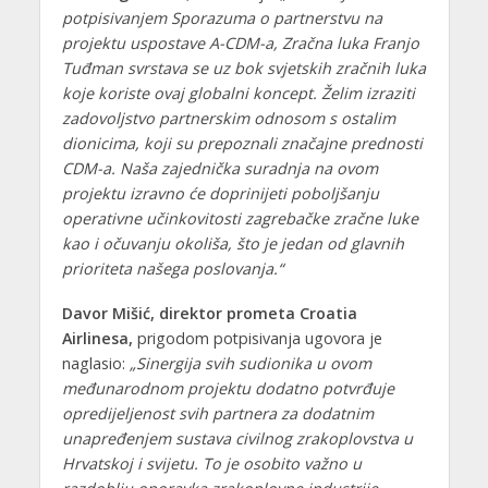
potpisivanjem Sporazuma o partnerstvu na
projektu uspostave A-CDM-a, Zračna luka Franjo
Tuđman svrstava se uz bok svjetskih zračnih luka
koje koriste ovaj globalni koncept. Želim izraziti
zadovoljstvo partnerskim odnosom s ostalim
dionicima, koji su prepoznali značajne prednosti
CDM-a. Naša zajednička suradnja na ovom
projektu izravno će doprinijeti poboljšanju
operativne učinkovitosti zagrebačke zračne luke
kao i očuvanju okoliša, što je jedan od glavnih
prioriteta našega poslovanja.“
Davor Mišić, direktor prometa Croatia
Airlinesa,
prigodom potpisivanja ugovora je
naglasio:
„Sinergija svih sudionika u ovom
međunarodnom projektu dodatno potvrđuje
opredijeljenost svih partnera za dodatnim
unapređenjem sustava civilnog zrakoplovstva u
Hrvatskoj i svijetu. To je osobito važno u