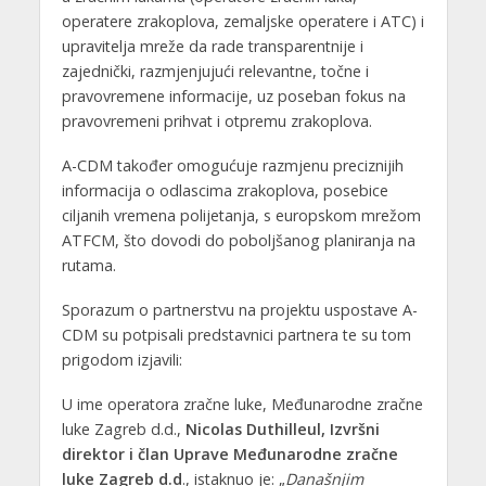
operatere zrakoplova, zemaljske operatere i ATC) i
upravitelja mreže da rade transparentnije i
zajednički, razmjenjujući relevantne, točne i
pravovremene informacije, uz poseban fokus na
pravovremeni prihvat i otpremu zrakoplova.
A-CDM također omogućuje razmjenu preciznijih
informacija o odlascima zrakoplova, posebice
ciljanih vremena polijetanja, s europskom mrežom
ATFCM, što dovodi do poboljšanog planiranja na
rutama.
Sporazum o partnerstvu na projektu uspostave A-
CDM su potpisali predstavnici partnera te su tom
prigodom izjavili:
U ime operatora zračne luke, Međunarodne zračne
luke Zagreb d.d.,
Nicolas Duthilleul, Izvršni
direktor i član Uprave Međunarodne zračne
luke Zagreb d.d
., istaknuo je: „
Današnjim