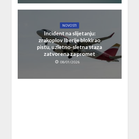
NOVOSTI
Incident na slijetanju:
zrakoplov Iberije blokirao
pistu, uzletno-sletna staza
zatvorena za promet
08/01/2026