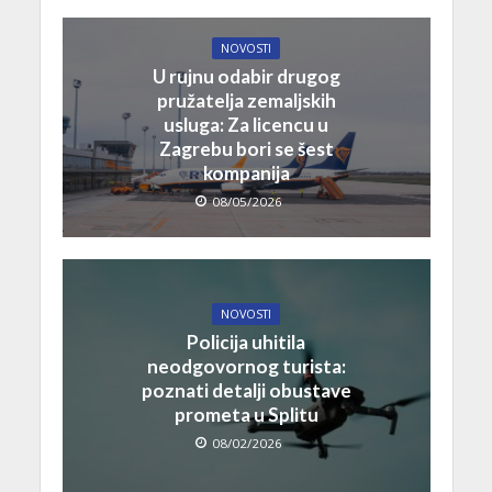
NOVOSTI
U rujnu odabir drugog
pružatelja zemaljskih
usluga: Za licencu u
Zagrebu bori se šest
kompanija
08/05/2026
NOVOSTI
Policija uhitila
neodgovornog turista:
poznati detalji obustave
prometa u Splitu
08/02/2026