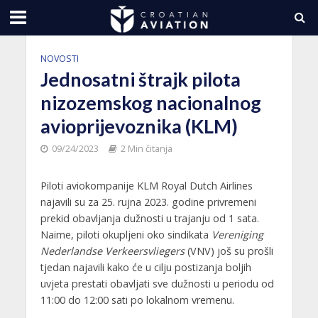
NOVOSTI
Jednosatni štrajk pilota
nizozemskog nacionalnog
avioprijevoznika (KLM)
09/24/2023
2 Min čitanja
Piloti aviokompanije KLM Royal Dutch Airlines
najavili su za 25. rujna 2023. godine privremeni
prekid obavljanja dužnosti u trajanju od 1 sata.
Naime, piloti okupljeni oko sindikata
Vereniging
Nederlandse Verkeersvliegers
(VNV) još su prošli
tjedan najavili kako će u cilju postizanja boljih
uvjeta prestati obavljati sve dužnosti u periodu od
11:00 do 12:00 sati po lokalnom vremenu.