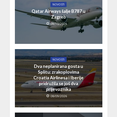
NOVOSTI
Qatar Airways šalje B787 u
Zagreb
08/10/2026
NOVOSTI
Dva neplanirana gosta u
Splitu: zrakoplovima
Croatia Airlinesa i Iberije
pridružila se još dva
prijevoznika
08/09/2026