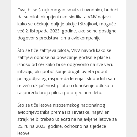
Ovaj bi se štrajk mogao smatrati uvodnim, budući
da su piloti okupljeni oko sindikata VNV najavili
kako se očekuju daljnje akcije i štrajkovi, moguće
već 2. listopada 2023. godine, ako se ne postigne
dogovor s predstavnicima aviokompanije.
Što se tiče zahtjeva pilota, VNV navodi kako se
zahtjevi odnose na povećanje godišnje plaće u
iznosu od 6% kako bi se odgovorilo na sve veću
inflaciju, ali i poboljšanje drugih uvjeta poput
prilagodljivijeg rasporeda letenja i slobodnih sati
te veću uključenost pilota u donošenje odluka o
rasporedu broja pilota po pojedinom letu.
Što se tiče letova nizozemskog nacionalnog
avioprijevoznika prema i iz Hrvatske, najavljeni
štrajk ne bi trebao utjecati na najavljene letove za
25. rujna 2023. godine, odnosno na sljedeće
letove: