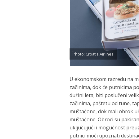
Photo: Croatia Airlines
U ekonomskom razredu na međ
začinima, dok će putnicima p
dužini leta, biti posluženi vel
začinima, paštetu od tune, ta
muštaćone, dok mali obrok uk
muštaćone. Obroci su pakirani
uključujući i mogućnost preuz
putnici moći upoznati destin