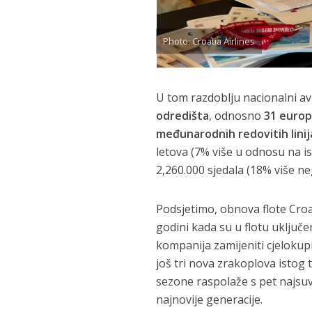
Photo: Croatia Airlines
U tom razdoblju nacionalni a
odredišta
, odnosno
31 euro
međunarodnih redovitih linij
letova (7% više u odnosu na is
2,260.000 sjedala (18% više ne
Podsjetimo, obnova flote Croati
godini kada su u flotu uklju
kompanija zamijeniti cjelokup
još tri nova zrakoplova istog 
sezone raspolaže s pet najsuvr
najnovije generacije.