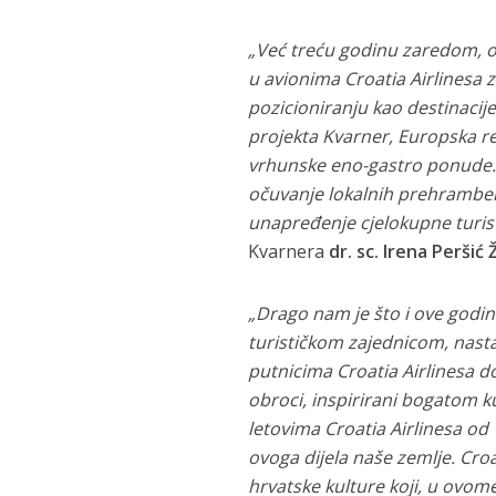
„Već treću godinu zaredom, o
u avionima Croatia Airlinesa 
pozicioniranju kao destinacij
projekta Kvarner, Europska re
vrhunske eno-gastro ponude. 
očuvanje lokalnih prehrambenih
unapređenje cjelokupne turis
Kvarnera
dr. sc. Irena Peršić 
„Drago nam je što i ove godi
turističkom zajednicom, nast
putnicima Croatia Airlinesa 
obroci, inspirirani bogatom k
letovima Croatia Airlinesa o
ovoga dijela naše zemlje. Cr
hrvatske kulture koji, u ovom