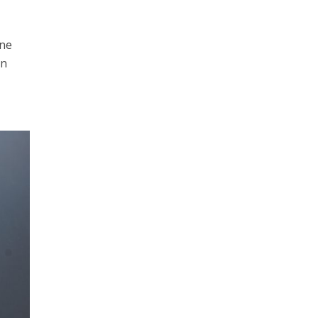
ine
an