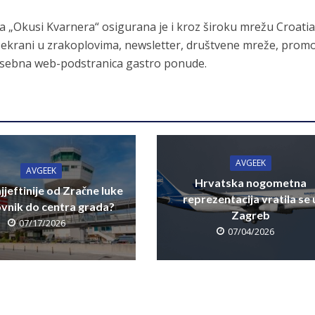
ta „Okusi Kvarnera“ osigurana je i kroz široku mrežu Croati
eo ekrani u zrakoplovima, newsletter, društvene mreže, promo
posebna web-podstranica gastro ponude.
AVGEEK
AVGEEK
Hrvatska nogometna
jjeftinije od Zračne luke
reprezentacija vratila se 
vnik do centra grada?
Zagreb
07/17/2026
07/04/2026