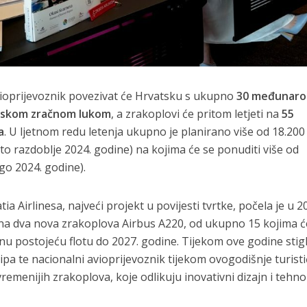
vioprijevoznik povezivat će Hrvatsku s ukupno
30 međunaro
pskom zračnom lukom
, a zrakoplovi će pritom letjeti na
55
a
. U ljetnom redu letenja ukupno je planirano više od 18.200
to razdoblje 2024. godine) na kojima će se ponuditi više od
go 2024. godine).
a Airlinesa, najveći projekt u povijesti tvrtke, počela je u 2
čena dva nova zrakoplova Airbus A220, od ukupno 15 kojima ć
nu postojeću flotu do 2027. godine. Tijekom ove godine stig
tipa te nacionalni avioprijevoznik tijekom ovogodišnje turist
emenijih zrakoplova, koje odlikuju inovativni dizajn i tehno