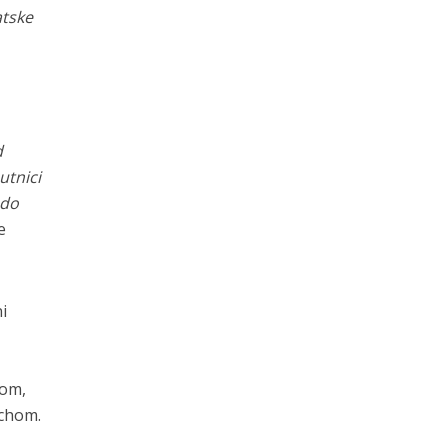
atske
d
utnici
 do
e
i
zom,
ichom.