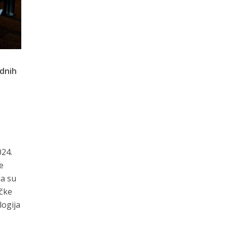
dnih
024.
e
la su
ičke
logija