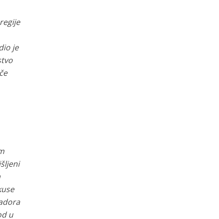
regije
dio je
stvo
če
im
šljeni
a
kuse
sadora
od u