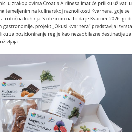
nici u zrakoplovima Croatia Airlinesa imat će priliku uživati u
ma
temeljenim na kulinarskoj raznolikosti Kvarnera, gdje se
a i otočna kuhinja. S obzirom na to da je Kvarner 2026. god
gastronomije, projekt „Okusi Kvarnera“ predstavlja izvrst
iliku za pozicioniranje regije kao nezaobilazne destinacije za
oživljaja.