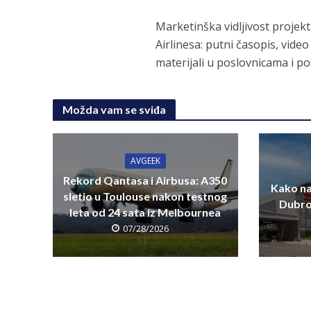
Marketinška vidljivost projek
Airlinesa: putni časopis, vid
materijali u poslovnicama i 
Možda vam se sviđa
AVGEEK
Rekord Qantasa i Airbusa: A350
Kako na
sletio u Toulouse nakon testnog
Dubro
leta od 24 sata iz Melbournea
07/28/2026