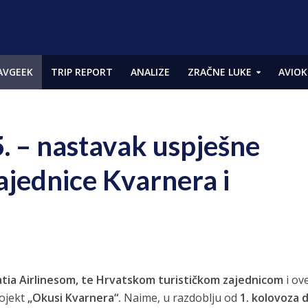
AVGEEK
TRIP REPORT
ANALIZE
ZRAČNE LUKE
AVIOK
. – nastavak uspješne
ajednice Kvarnera i
tia Airlinesom, te Hrvatskom turističkom zajednicom
i ov
rojekt
„Okusi Kvarnera“.
Naime, u razdoblju od
1. kolovoza d