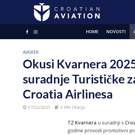
HOME
NOVOSTI
AVGEEK
Okusi Kvarnera 2025
suradnje Turističke z
Croatia Airlinesa
07/22/2025
4 Min čitanja
TZ Kvarnera
u suradnji s
Croa
godine provodi promotivni p