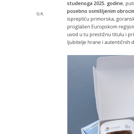
studenoga 2025. godine
, put
posebno osmišljenim obroci
G.K.
isprepliću primorska, goransk
proglašen Europskom regijom 
uvod u tu prestižnu titulu i pr
ljubitelje hrane i autentičnih d