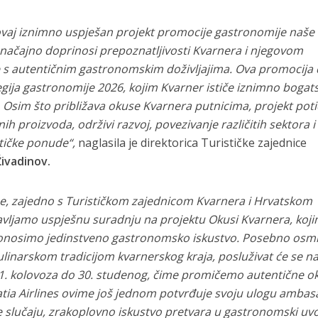
vaj iznimno uspješan projekt promocije gastronomije naše 
značajno doprinosi prepoznatljivosti Kvarnera i njegovom
e s autentičnim gastronomskim doživljajima. Ova promocija 
gija gastronomije 2026, kojim Kvarner ističe iznimno bogat
Osim što približava okuse Kvarnera putnicima, projekt poti
 proizvoda, održivi razvoj, povezivanje različitih sektora i
tičke ponude“,
naglasila je direktorica Turističke zajednice
Živadinov.
ne, zajedno s Turističkom zajednicom Kvarnera i Hrvatskom
avljamo uspješnu suradnju na projektu Okusi Kvarnera, koj
donosimo jedinstveno gastronomsko iskustvo. Posebno osmi
ulinarskom tradicijom kvarnerskog kraja, posluživat će se n
d 1. kolovoza do 30. studenog, čime promičemo autentične o
oatia Airlines ovime još jednom potvrđuje svoju ulogu amba
e slučaju, zrakoplovno iskustvo pretvara u gastronomski uv