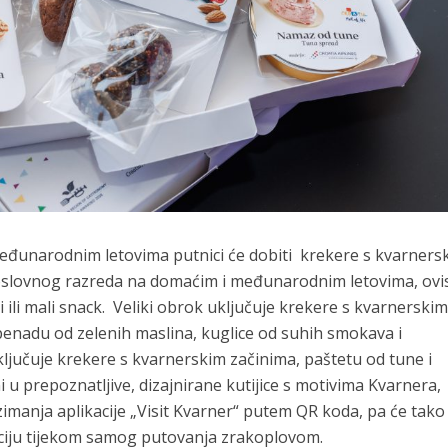
unarodnim letovima putnici će dobiti krekere s kvarners
oslovnog razreda na domaćim i međunarodnim letovima, ovi
iki ili mali snack. Veliki obrok uključuje krekere s kvarnerski
penadu od zelenih maslina, kuglice od suhih smokava i
ljučuje krekere s kvarnerskim začinima, paštetu od tune i
 u prepoznatljive, dizajnirane kutijice s motivima Kvarnera,
imanja aplikacije „Visit Kvarner“ putem QR koda, pa će tako
aciju tijekom samog putovanja zrakoplovom.