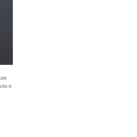
kim
sno o
m