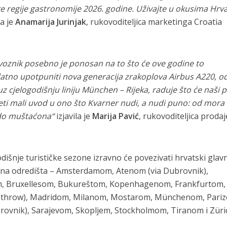
ske regije gastronomije 2026. godine. Uživajte u okusima Hrv
la je
Anamarija Jurinjak
, rukovoditeljica marketinga Croatia
evoznik posebno je ponosan na to što će ove godine to
tno upotpuniti nova generacija zrakoplova Airbus A220, o
uz cjelogodišnju liniju München – Rijeka, raduje što će naši p
eti mali uvod u ono što Kvarner nudi, a nudi puno: od mora
 do muštaćona“
izjavila je
Marija Pavić
, rukovoditeljica prodaj
dišnje turističke sezone izravno će povezivati hrvatski glavn
a odredišta – Amsterdamom, Atenom (via Dubrovnik),
m, Bruxellesom, Bukureštom, Kopenhagenom, Frankfurtom,
hrow), Madridom, Milanom, Mostarom, Münchenom, Pari
rovnik), Sarajevom, Skopljem, Stockholmom, Tiranom i Zür