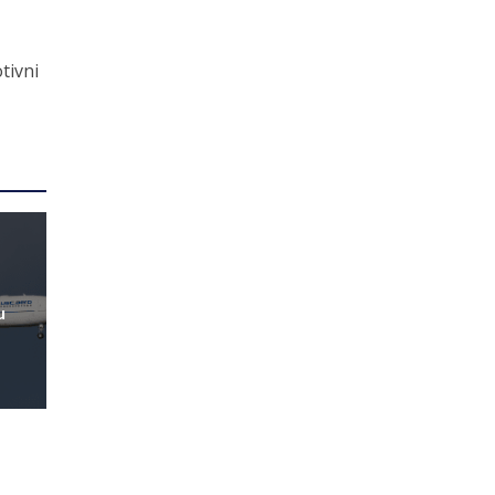
a
tivni
u