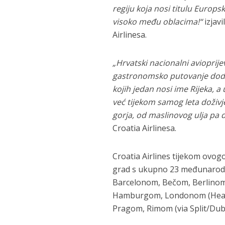
regiju koja nosi titulu Europ
visoko među oblacima!“
izjavi
Airlinesa.
„Hrvatski nacionalni avioprij
gastronomsko putovanje doda
kojih jedan nosi ime Rijeka, a 
već tijekom samog leta doživj
gorja, od maslinovog ulja pa
Croatia Airlinesa.
Croatia Airlines tijekom ovogo
grad s ukupno 23 međunarodn
Barcelonom, Bečom, Berlino
Hamburgom, Londonom (Heat
Pragom, Rimom (via Split/Dub