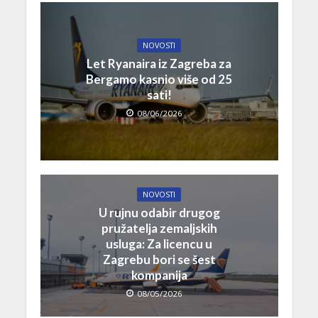
NOVOSTI
Let Ryanaira iz Zagreba za
Bergamo kasnio više od 25
sati!
08/06/2026
NOVOSTI
U rujnu odabir drugog
pružatelja zemaljskih
usluga: Za licencu u
Zagrebu bori se šest
kompanija
08/05/2026