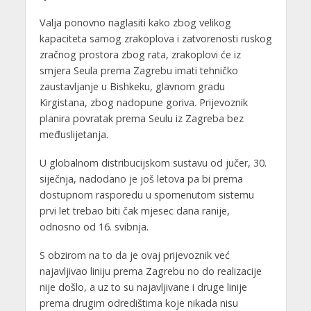
Valja ponovno naglasiti kako zbog velikog
kapaciteta samog zrakoplova i zatvorenosti ruskog
zračnog prostora zbog rata, zrakoplovi će iz
smjera Seula prema Zagrebu imati tehničko
zaustavljanje u Bishkeku, glavnom gradu
Kirgistana, zbog nadopune goriva. Prijevoznik
planira povratak prema Seulu iz Zagreba bez
međuslijetanja.
U globalnom distribucijskom sustavu od jučer, 30.
siječnja, nadodano je još letova pa bi prema
dostupnom rasporedu u spomenutom sistemu
prvi let trebao biti čak mjesec dana ranije,
odnosno od 16. svibnja.
S obzirom na to da je ovaj prijevoznik već
najavljivao liniju prema Zagrebu no do realizacije
nije došlo, a uz to su najavljivane i druge linije
prema drugim odredištima koje nikada nisu