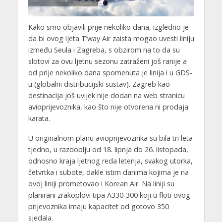
Kako smo objavili prije nekoliko dana, izgledno je
da bi ovog ljeta T’way Air zaista mogao uvesti liniju
između Seula i Zagreba, s obzirom na to da su
slotovi za ovu ljetnu sezonu zatraženi još ranije a
od prije nekoliko dana spomenuta je linija i u GDS-
u (globalni distribucijski sustav). Zagreb kao
destinacija još uvijek nije dodan na web stranicu
avioprijevoznika, kao što nije otvorena ni prodaja
karata.
U originalnom planu avioprijevoznika su bila tri leta
tjedno, u razdoblju od 18. lipnja do 26. listopada,
odnosno kraja ljetnog reda letenja, svakog utorka,
četvrtka i subote, dakle istim danima kojima je na
ovoj liniji prometovao i Korean Air. Na liniji su
planirani zrakoplovi tipa A330-300 koji u floti ovog
prijevoznika imaju kapacitet od gotovo 350
sjedala.