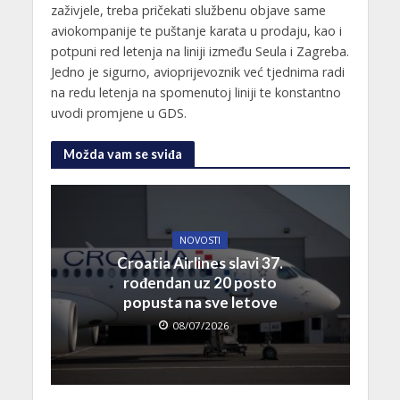
zaživjele, treba pričekati službenu objave same
aviokompanije te puštanje karata u prodaju, kao i
potpuni red letenja na liniji između Seula i Zagreba.
Jedno je sigurno, avioprijevoznik već tjednima radi
na redu letenja na spomenutoj liniji te konstantno
uvodi promjene u GDS.
Možda vam se sviđa
NOVOSTI
Croatia Airlines slavi 37.
rođendan uz 20 posto
popusta na sve letove
08/07/2026