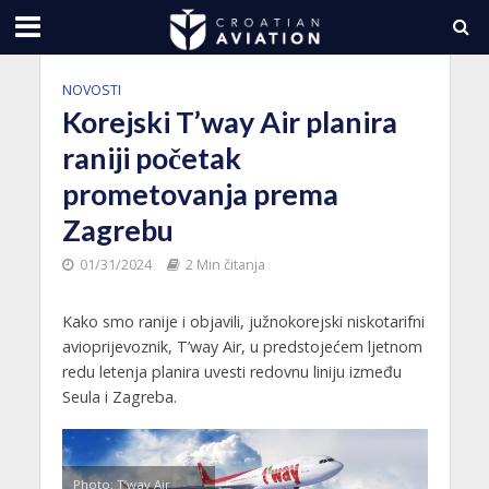
NOVOSTI
Korejski T’way Air planira
raniji početak
prometovanja prema
Zagrebu
01/31/2024
2 Min čitanja
Kako smo ranije i objavili, južnokorejski niskotarifni
avioprijevoznik, T’way Air, u predstojećem ljetnom
redu letenja planira uvesti redovnu liniju između
Seula i Zagreba.
Photo: T’way Air