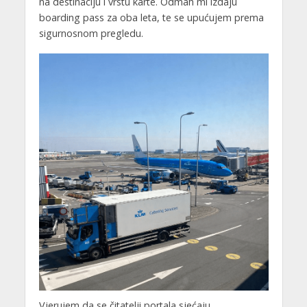
na destinaciju i vrstu karte. Odmah mi izdaju
boarding pass za oba leta, te se upućujem prema
sigurnosnom pregledu.
Vjerujem da se čitatelji portala sjećaju