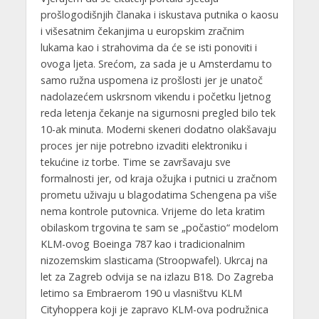
prošlogodišnjih članaka i iskustava putnika o kaosu
i višesatnim čekanjima u europskim zračnim
lukama kao i strahovima da će se isti ponoviti i
ovoga ljeta. Srećom, za sada je u Amsterdamu to
samo ružna uspomena iz prošlosti jer je unatoč
nadolazećem uskrsnom vikendu i početku ljetnog
reda letenja čekanje na sigurnosni pregled bilo tek
10-ak minuta. Moderni skeneri dodatno olakšavaju
proces jer nije potrebno izvaditi elektroniku i
tekućine iz torbe. Time se završavaju sve
formalnosti jer, od kraja ožujka i putnici u zračnom
prometu uživaju u blagodatima Schengena pa više
nema kontrole putovnica. Vrijeme do leta kratim
obilaskom trgovina te sam se „počastio“ modelom
KLM-ovog Boeinga 787 kao i tradicionalnim
nizozemskim slasticama (Stroopwafel). Ukrcaj na
let za Zagreb odvija se na izlazu B18. Do Zagreba
letimo sa Embraerom 190 u vlasništvu KLM
Cityhoppera koji je zapravo KLM-ova podružnica