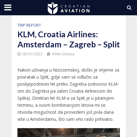
TRIP REPORT
KLM, Croatia Airlines:
Amsterdam – Zagreb – Split
05/01/2023
4 Min čitanja
Nakon uživanja u Nizozemskoj, došlo je vrijeme za
povratak u Split, gdje sam se odlučio za
poslijepodnevni let preko Zagreba (odnosno KLM-
om do Zagreba pa zatim Croatia Airlinesom do
Splita). Direktan let KLM-a za Split je u jutarnjem
terminu, a ovom kombinacijom letova mi se
otvorila mogućnost da provedem još pola dana
više u Amsterdamu, što sam vrlo rado prihvatio.