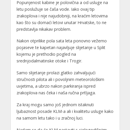
Popunjenost kabine je polovična a od usluge na
letu poslužuje se čaša vode. Iako ovaj tip
zrakoplova i nije najudobniji, na kraćim letovima
kao što su domaći letovi unutar Hrvatske, to ne
predstavlja nikakav problem.
Nakon otprilike pola sata leta ponovno vežemo
pojaseve te kapetan najavljuje slijetanje u Split
kojemu je prethodio pogled na
srednjodalmatinske otoke i Trogir.
Samo slijetanje prolazi glatko zahvaljujući
stručnosti pilota ali i povoljnim meteorološkim
uvjetima, a ubrzo nakon parkiranja ispred
zrakoplova nas čeka i naša ručna prtljaga.
Za kraj mogu samo još jednom istaknuti
ljubaznost posade KLM-a ali i kvalitetu usluge kako
na samom letu tako i u zračnoj luci.
Nadam se da će KLM nastaviti s cjelogodišnjim