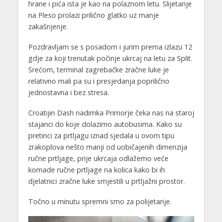
hrane i pića ista je kao na polaznom letu. Slijetanje
na Pleso prolazi prilično glatko uz manje
zakašnjenje.
Pozdravljam se s posadom i jurim prema izlazu 12
gdje za koji trenutak počinje ukrcaj na letu za Split.
Srećom, terminal zagrebačke zračne luke je
relativno mali pa su i presjedanja poprilično
jednostavna i bez stresa.
Croatijin Dash nadimka Primorje čeka nas na staroj
stajanci do koje dolazimo autobusima. Kako su
pretinci za prtljagu iznad sjedala u ovom tipu
zrakoplova nešto manji od uobičajenih dimenzija
ručne prtljage, prije ukrcaja odlažemo veće
komade ručne prtljage na kolica kako bi ih
djelatnici zračne luke smjestili u prtljažni prostor.
Točno u minutu spremni smo za polijetanje.