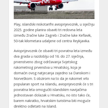
Photo: Play
Play, islandski niskotarifni avioprijevoznik, u siječnju
2025. godine planira obaviti tri redovna leta
između Zračne luke Zagreb i Zračne luke Keflavik,
50-tak kilometara udaljene od centra Reykjavika.
Avioprijevoznik će obaviti tri povratna leta između
dva grada u razdoblju od 16. do 27. siječnja,
prvenstveno zbog održavanja Svjetskog
rukometnog prvenstva u Hrvatskoj, koja je
domaćin ovog natjecanja zajedno sa Danskom i
Norveškom. S obzirom na to da je rukomet vrlo
popularan sport na Islandu, avioprijevoznik će s tri
povratna leta omogućiti islandskim navijačima
jednostavan dolazak u Hrvatsku, no isto tako će,
barem nakratko, hrvatskim turistima biti moguće
direktno odletjeti na Island.