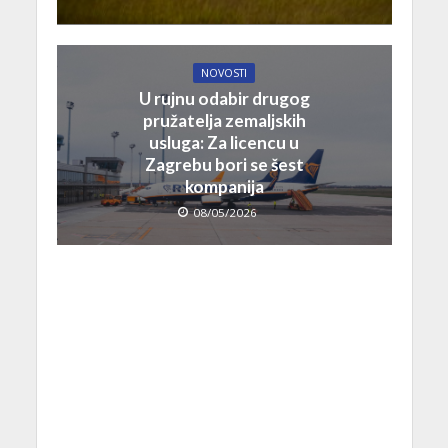
NOVOSTI
U rujnu odabir drugog
pružatelja zemaljskih
usluga: Za licencu u
Zagrebu bori se šest
kompanija
08/05/2026