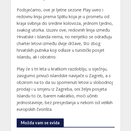
Podsjećamo, ove je ljetne sezone Play uveo i
redovnu liniju prema Splitu koja je u prometu od
kraja svibnja do sredine kolovoza, jednom tjedno,
svakog utorka. Izuzev ove, redovnih linija između
Hrvatske i Islanda nema, no nerijetko se odrađuju
charter letovi između dvije države, što zbog
hrvatskih putnika koji odlaze u turistički posjet
Islandu, ali i obratno.
Play će s tri leta u kratkom razdoblju, u siječnju,
zasigurno privući islandske navijače u Zagreb, a s
obzirom na to da su spomenuti letovi u slobodnoj
prodaji i u smjeru iz Zagreba, oni željni posjeta
Islandu to će, barem nakratko, moći učiniti
jednostavnije, bez presjedanja u nekom od velikih
europskih čvorišta.
Možda vam se sviđa