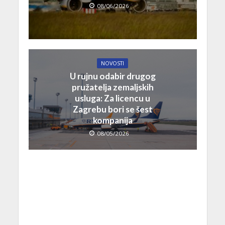
08/06/2026
NOVOSTI
U rujnu odabir drugog
pružatelja zemaljskih
usluga: Za licencu u
Zagrebu bori se šest
kompanija
08/05/2026