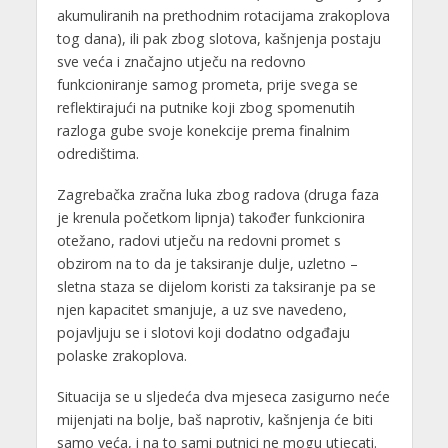
akumuliranih na prethodnim rotacijama zrakoplova
tog dana), ili pak zbog slotova, kašnjenja postaju
sve veća i značajno utječu na redovno
funkcioniranje samog prometa, prije svega se
reflektirajući na putnike koji zbog spomenutih
razloga gube svoje konekcije prema finalnim
odredištima.
Zagrebačka zračna luka zbog radova (druga faza
je krenula početkom lipnja) također funkcionira
otežano, radovi utječu na redovni promet s
obzirom na to da je taksiranje dulje, uzletno –
sletna staza se dijelom koristi za taksiranje pa se
njen kapacitet smanjuje, a uz sve navedeno,
pojavljuju se i slotovi koji dodatno odgađaju
polaske zrakoplova.
Situacija se u sljedeća dva mjeseca zasigurno neće
mijenjati na bolje, baš naprotiv, kašnjenja će biti
samo veća, i na to sami putnici ne mogu utjecati.