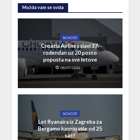
Možda vam se sviđa
NOVOSTI
Croatia Airlines slavi 37.
rođendan uz 20 posto
popusta na sve letove
08/07/2026
NOVOSTI
Let Ryanaira iz Zagreba za
Bergamo kasnio više od 25
sati!