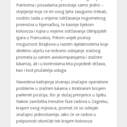
Putnicima i posadama preostaje samo jedno –
strpljenje koje će im ovog ljeta zasigurno trebati,
osobto sada u vrijeme održavanja nogometnog
prvenstva u Njemačkoj, te kasnije tijekom
kolovoza i rujna u vrijeme održavanja Olimpijskih
igara u Francuskoj. Pritom uvijek postoji
mogućnost štrajkova u raznim djelatnostima koje
direktno utječu na redovno odvijanje zračnog
prometa (u samim aviokompanijama i zračnim
lukama), ali i u kontrolama leta pojedinih država,
kao i kod pružatelja usluga.
Navedena kašnjenja stvaraju značajne operativne
probleme u zračnim lukama s limitiranim brojem
parkirnih pozicija, što je slučaj primjerice u Splitu.
Nakon završetka trenutne faze radova u Zagrebu,
krajem ovog mjeseca, promet će se odvijati
značajno jednostavnije, iako će se radovi u
potpunosti okončati tek krajem kolovoza.