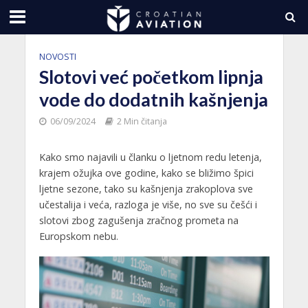
NOVOSTI
Slotovi već početkom lipnja
vode do dodatnih kašnjenja
06/09/2024
2 Min čitanja
Kako smo najavili u članku o ljetnom redu letenja,
krajem ožujka ove godine, kako se bližimo špici
ljetne sezone, tako su kašnjenja zrakoplova sve
učestalija i veća, razloga je više, no sve su češći i
slotovi zbog zagušenja zračnog prometa na
Europskom nebu.