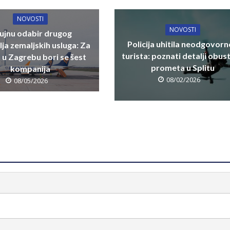
NOVOSTI
NOVOSTI
rujnu odabir drugog
Policija uhitila neodgovor
lja zemaljskih usluga: Za
turista: poznati detalji obus
u u Zagrebu bori se šest
prometa u Splitu
kompanija
08/02/2026
08/05/2026