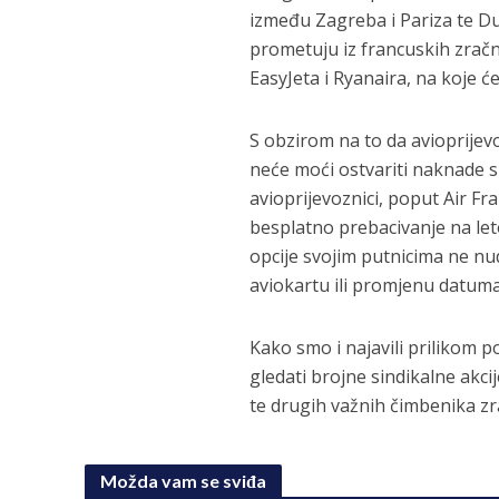
između Zagreba i Pariza te Du
prometuju iz francuskih zrač
EasyJeta i Ryanaira, na koje ć
S obzirom na to da avioprijevoz
neće moći ostvariti naknade s
avioprijevoznici, poput Air Fr
besplatno prebacivanje na leto
opcije svojim putnicima ne nu
aviokartu ili promjenu datuma
Kako smo i najavili prilikom 
gledati brojne sindikalne akci
te drugih važnih čimbenika z
Možda vam se sviđa