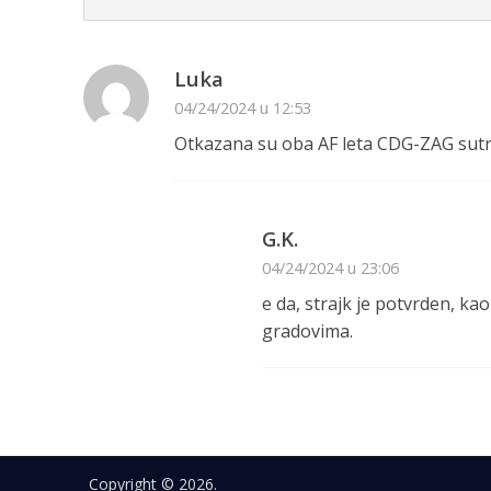
Luka
04/24/2024 u 12:53
Otkazana su oba AF leta CDG-ZAG sutr
G.K.
04/24/2024 u 23:06
e da, strajk je potvrden, ka
gradovima.
Copyright © 2026.