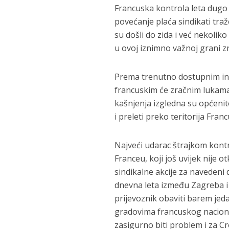
Francuska kontrola leta dugo 
povećanje plaća sindikati traž
su došli do zida i već nekoli
u ovoj iznimno važnoj grani z
Prema trenutno dostupnim info
francuskim će zračnim lukama 
kašnjenja izgledna su općen
i preleti preko teritorija Franc
Najveći udarac štrajkom kontr
Franceu, koji još uvijek nije 
sindikalne akcije za navedeni 
dnevna leta između Zagreba i P
prijevoznik obaviti barem jed
gradovima francuskog naciona
zasigurno biti problem i za Cr