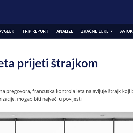
AVGEEK
TRIP REPORT
ANALIZE
ZRAČNE LUKE
AVIOK
ta prijeti štrajkom
a pregovora, francuska kontrola leta najavljuje štrajk koji b
acije, mogao biti najveći u povijesti!