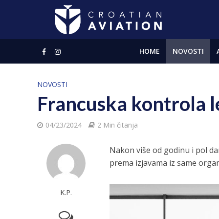
HOME
NOVOSTI
NOVOSTI
Francuska kontrola le
04/23/2024
2 Min čitanja
Nakon više od godinu i pol dan
prema izjavama iz same organiz
K.P.