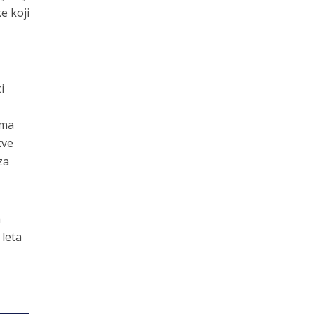
e koji
i
ima
kve
za
a
 leta