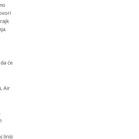
amo
ovori
rajk
ja.
 da će
, Air
,
m
liniji