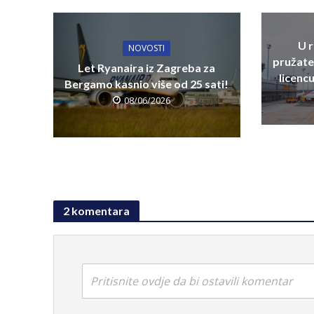
U 
NOVOSTI
pružate
Let Ryanaira iz Zagreba za
licenc
Bergamo kasnio više od 25 sati!
08/06/2026
2 komentara
Pritisnite ovdje da bi ostavili komentar