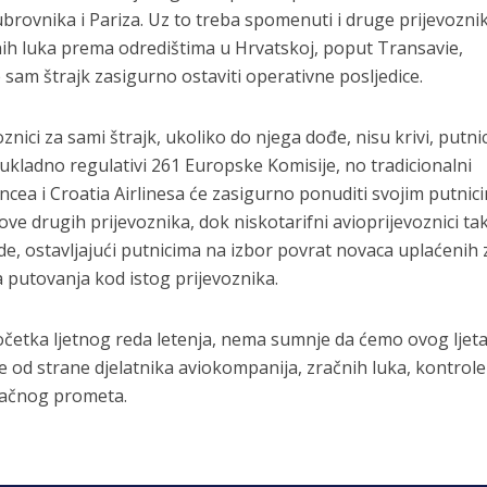
brovnika i Pariza. Uz to treba spomenuti i druge prijevoznik
nih luka prema odredištima u Hrvatskoj, poput Transavie,
e sam štrajk zasigurno ostaviti operativne posljedice.
nici za sami štrajk, ukoliko do njega dođe, nisu krivi, putnic
ukladno regulativi 261 Europske Komisije, no tradicionalni
ancea i Croatia Airlinesa će zasigurno ponuditi svojim putnic
ve drugih prijevoznika, dok niskotarifni avioprijevoznici ta
de, ostavljajući putnicima na izbor povrat novaca uplaćenih 
 putovanja kod istog prijevoznika.
početka ljetnog reda letenja, nema sumnje da ćemo ovog ljet
je od strane djelatnika aviokompanija, zračnih luka, kontrole
račnog prometa.