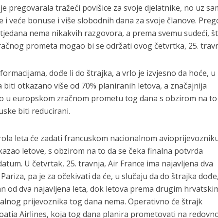
je pregovarala tražeći povišice za svoje djelatnike, no uz s
e i veće bonuse i više slobodnih dana za svoje članove. Preg
ko tjedana nema nikakvih razgovora, a prema svemu sudeći, št
račnog prometa mogao bi se održati ovog četvrtka, 25. travn
rmacijama, dođe li do štrajka, a vrlo je izvjesno da hoće, u
biti otkazano više od 70% planiranih letova, a značajnija
ito u europskom zračnom prometu tog dana s obzirom na to
uske biti reducirani.
ola leta će zadati francuskom nacionalnom avioprijevozniku
otkazao letove, s obzirom na to da se čeka finalna potvrda
datum. U četvrtak, 25. travnja, Air France ima najavljena dva
ariza, pa je za očekivati da će, u slučaju da do štrajka dođe
an od dva najavljena leta, dok letova prema drugim hrvatski
lnog prijevoznika tog dana nema. Operativno će štrajk
oatia Airlines, koja tog dana planira prometovati na redovnoj 