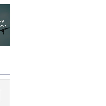
nog
tave