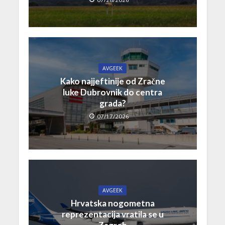
AVGEEK
Kako najjeftinije od Zračne
luke Dubrovnik do centra
grada?
07/17/2026
AVGEEK
Hrvatska nogometna
reprezentacija vratila se u