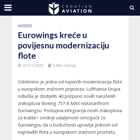
AVGEEK
Eurowings kreće u
povijesnu modernizaciju
flote
01/21/2025
3 Min čitanja
Odobreno je jedna od najvećih modernizacija flote
u europskom zračnom prijevozu: Lufthansa Grupa
odlučila je dodijeliti 40 potpuno novih naručenih
zrakoplova Boeing 737-8 MAX niskotarifnom
Eurowingsu. Postupna integracija novih zrakoplova
za kratke i srednje udaljenosti omogućit će
Eurowingsu da u budućnosti upravlja jednom od
najmlađih flota u europskom zračnom prometu.