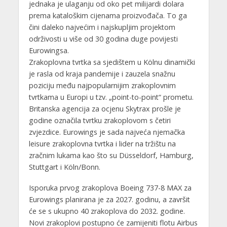
jednaka je ulaganju od oko pet milijardi dolara
prema kataloškim cijenama proizvođača. To ga
čini daleko najvećim i najskupljim projektom
održivosti u više od 30 godina duge povijesti
Eurowingsa.
Zrakoplovna tvrtka sa sjedištem u Kölnu dinamički
je rasla od kraja pandemije i zauzela snažnu
poziciju među najpopularnijim zrakoplovnim
tvrtkama u Europi u tzv. „point-to-point“ prometu.
Britanska agencija za ocjenu Skytrax prošle je
godine označila tvrtku zrakoplovom s četiri
zvjezdice. Eurowings je sada najveća njemačka
leisure zrakoplovna tvrtka i lider na tržištu na
zračnim lukama kao što su Düsseldorf, Hamburg,
Stuttgart i Köln/Bonn.
Isporuka prvog zrakoplova Boeing 737-8 MAX za
Eurowings planirana je za 2027. godinu, a završit
će se s ukupno 40 zrakoplova do 2032. godine.
Novi zrakoplovi postupno će zamijeniti flotu Airbus