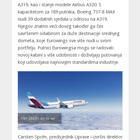
A319, kao i starije modele Airbus A320. S
kapacitetom za 189 putnika, Boeing 737-8 MAX
nudi 39 dodatnih sjedala u odnosu na A319.
Njegov znatno veći doseg također ga čini
savršenim odabirom za duže destinacije srednjeg
dometa, koje Eurowings sve više nudi u svom
portfelju. Putnici Eurowingsa mogu se radovati
novoj kabini s više udobnosti i doživljaju putovanja
koji udovoljava najnovijim standardima industrije.
787 ZA001 air to air
Carsten Spohr, predsjednik Uprave i izvršni direktor