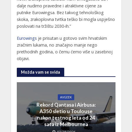
dalje nudimo pravedne i atraktivne cijene za
putnike Eurowingsa. Bez takvog tehnološkog
skoka, zrakoplovna tvrtka teško bi mogla uspješno
poslovati na tržištu 2030-ih.“
Eurowings
je prisutan u gotovo svim hrvatskim
zračnim lukama, no značajno manje nego
prethodnih godina, o čemu ćemo više u zasebnoj
objavi.
Možda vam se sviđa
AVGEEK
Rekord Qantasa i Airbusa:
A350 sletio u Toulouse
nakon testnog leta od 24
sata iz Melbournea
07/28/2026