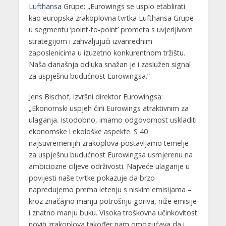
Lufthansa
Grupe: „Eurowings se uspio etablirati
kao europska zrakoplovna tvrtka Lufthansa Grupe
u segmentu ‘point-to-point’ prometa s uvjerljivom
strategijom i zahvaljujući izvanrednim
zaposlenicima u izuzetno konkurentnom tržištu.
Naša današnja odluka snažan je i zaslužen signal
za uspješnu budućnost Eurowingsa.“
Jens Bischof, izvršni direktor Eurowingsa:
„Ekonomski uspjeh čini Eurowings atraktivnim za
ulaganja. Istodobno, imamo odgovornost uskladiti
ekonomske i ekološke aspekte. S 40
najsuvremenijih zrakoplova postavljamo temelje
za uspješnu budućnost Eurowingsa usmjerenu na
ambiciozne ciljeve održivosti. Najveće ulaganje u
povijesti naše tvrtke pokazuje da brzo
napredujemo prema letenju s niskim emisijama –
kroz značajno manju potrošnju goriva, niže emisije
i znatno manju buku. Visoka troškovna učinkovitost
novih zrakoplova također nam omogućava da i