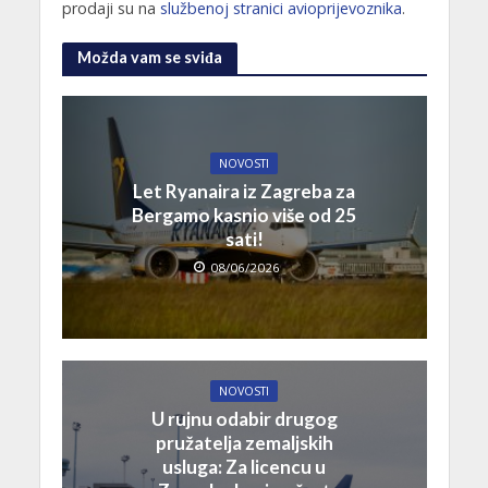
prodaji su na
službenoj stranici avioprijevoznika
.
Možda vam se sviđa
NOVOSTI
Let Ryanaira iz Zagreba za
Bergamo kasnio više od 25
sati!
08/06/2026
NOVOSTI
U rujnu odabir drugog
pružatelja zemaljskih
usluga: Za licencu u