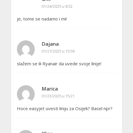
01/24/2025 u 8:52
je, tome se nadamo i mi!
Dajana
01/27/2025 u 15:59
slažem se ili Ryanair da uvede svoje linije!
Marica
01/23/2025 u 15:21
Hoce easyjet uvesti liniju za Osijek? Basel npr?