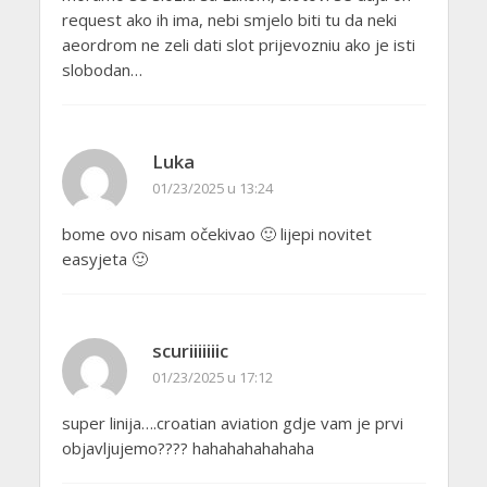
request ako ih ima, nebi smjelo biti tu da neki
aeordrom ne zeli dati slot prijevozniu ako je isti
slobodan…
Luka
01/23/2025 u 13:24
bome ovo nisam očekivao 🙂 lijepi novitet
easyjeta 🙂
scuriiiiiiic
01/23/2025 u 17:12
super linija….croatian aviation gdje vam je prvi
objavljujemo???? hahahahahahaha