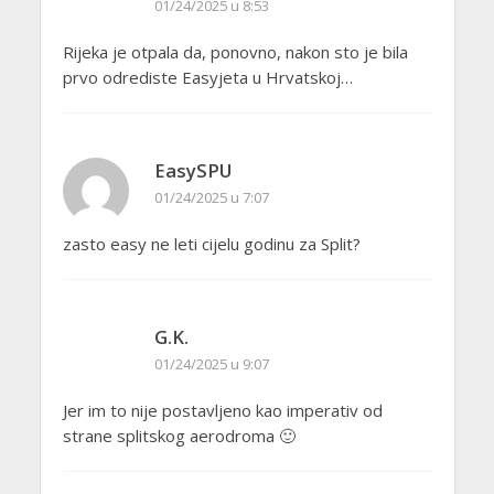
01/24/2025 u 8:53
Rijeka je otpala da, ponovno, nakon sto je bila
prvo odrediste Easyjeta u Hrvatskoj…
EasySPU
01/24/2025 u 7:07
zasto easy ne leti cijelu godinu za Split?
G.K.
01/24/2025 u 9:07
Jer im to nije postavljeno kao imperativ od
strane splitskog aerodroma 🙂