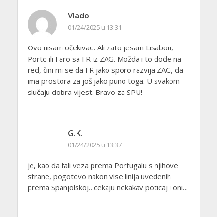
Vlado
01/24/2025 u 13:31
Ovo nisam očekivao. Ali zato jesam Lisabon,
Porto ili Faro sa FR iz ZAG. Možda i to dođe na
red, čini mi se da FR jako sporo razvija ZAG, da
ima prostora za još jako puno toga. U svakom
slučaju dobra vijest. Bravo za SPU!
G.K.
01/24/2025 u 13:37
je, kao da fali veza prema Portugalu s njihove
strane, pogotovo nakon vise linija uvedenih
prema Spanjolskoj…cekaju nekakav poticaj i oni…