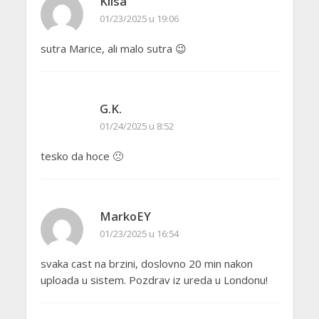
Klisa
01/23/2025 u 19:06
sutra Marice, ali malo sutra 😉
G.K.
01/24/2025 u 8:52
tesko da hoce 🙁
MarkoEY
01/23/2025 u 16:54
svaka cast na brzini, doslovno 20 min nakon
uploada u sistem. Pozdrav iz ureda u Londonu!