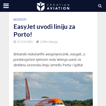
NOVOSTI
EasyJet uvodi liniju za
Porto!
01/23/2025
2 Min čitanja
Britanski niskotarifni avioprijevoznik, easyJet, u
predstojećem ljetnom redu letenja uvest će
direktnu sezonsku liniju između Porta i Splita!