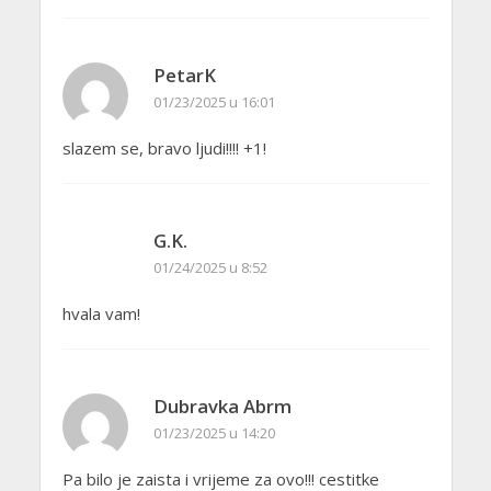
PetarK
01/23/2025 u 16:01
slazem se, bravo ljudi!!!! +1!
G.K.
01/24/2025 u 8:52
hvala vam!
Dubravka Abrm
01/23/2025 u 14:20
Pa bilo je zaista i vrijeme za ovo!!! cestitke