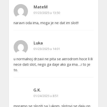
MateM
01/23/2025 u 13:50
naravn oda ima, moga je ne dat im slot!!
Luka
01/23/2025 u 14:01
u normalnoj drzavi ne pita se aerodrom hoce li ili
nece dati slot, nego ga daje ako ga ima….i to je
to.
G.K.
01/24/2025 u 8:51
moramo se sloziti sa Lukom, slotovi se daju on