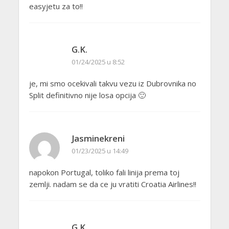
easyjetu za to!!
G.K.
01/24/2025 u 8:52
je, mi smo ocekivali takvu vezu iz Dubrovnika no
Split definitivno nije losa opcija 🙂
Jasminekreni
01/23/2025 u 14:49
napokon Portugal, toliko fali linija prema toj
zemlji. nadam se da ce ju vratiti Croatia Airlines!!
G.K.