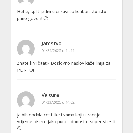
Hehe, split jedini u drzavi za lisabon…to isto
puno govori! 🙂
Jamstvo
01/24/2025 u 14:11
Znate li Vi čitati? Doslovno naslov kaže linija za
PORTO!
Valtura
01/23/2025 u 14:02
ja bih dodala cestitke i vama koji u zadnje
vrijeme pisete jako puno i donosite super vijesti
🙂