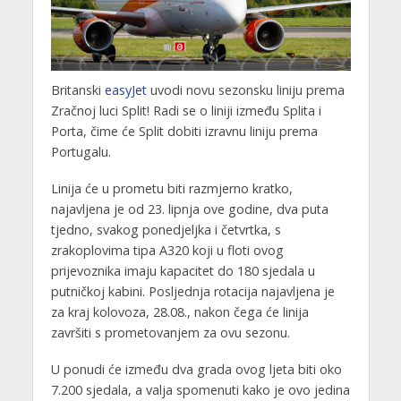
Britanski
easyJet
uvodi novu sezonsku liniju prema
Zračnoj luci Split! Radi se o liniji između Splita i
Porta, čime će Split dobiti izravnu liniju prema
Portugalu.
Linija će u prometu biti razmjerno kratko,
najavljena je od 23. lipnja ove godine, dva puta
tjedno, svakog ponedjeljka i četvrtka, s
zrakoplovima tipa A320 koji u floti ovog
prijevoznika imaju kapacitet do 180 sjedala u
putničkoj kabini. Posljednja rotacija najavljena je
za kraj kolovoza, 28.08., nakon čega će linija
završiti s prometovanjem za ovu sezonu.
U ponudi će između dva grada ovog ljeta biti oko
7.200 sjedala, a valja spomenuti kako je ovo jedina