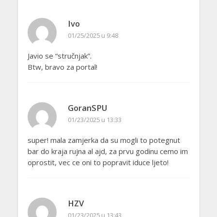
Ivo
01/25/2025 u 9:48
Javio se “stručnjak”.
Btw, bravo za portal!
GoranSPU
01/23/2025 u 13:33
super! mala zamjerka da su mogli to potegnut
bar do kraja rujna al ajd, za prvu godinu cemo im
oprostit, vec ce oni to popravit iduce ljeto!
HZV
01/23/2025 u 13:43