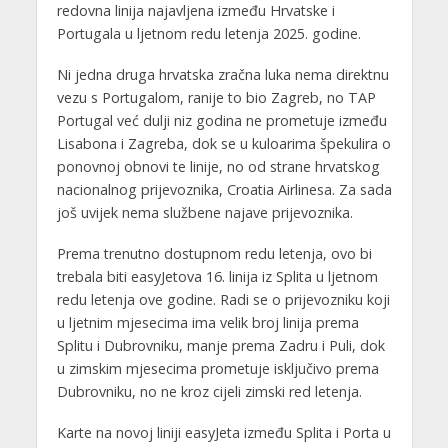
redovna linija najavljena između Hrvatske i
Portugala u ljetnom redu letenja 2025. godine.
Ni jedna druga hrvatska zračna luka nema direktnu
vezu s Portugalom, ranije to bio Zagreb, no TAP
Portugal već dulji niz godina ne prometuje između
Lisabona i Zagreba, dok se u kuloarima špekulira o
ponovnoj obnovi te linije, no od strane hrvatskog
nacionalnog prijevoznika, Croatia Airlinesa. Za sada
još uvijek nema službene najave prijevoznika.
Prema trenutno dostupnom redu letenja, ovo bi
trebala biti easyJetova 16. linija iz Splita u ljetnom
redu letenja ove godine. Radi se o prijevozniku koji
u ljetnim mjesecima ima velik broj linija prema
Splitu i Dubrovniku, manje prema Zadru i Puli, dok
u zimskim mjesecima prometuje isključivo prema
Dubrovniku, no ne kroz cijeli zimski red letenja.
Karte na novoj liniji easyJeta između Splita i Porta u