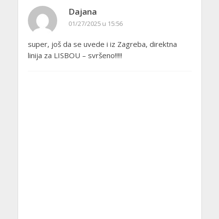
Dajana
01/27/2025 u 15:56
super, još da se uvede i iz Zagreba, direktna
linija za LISBOU – svršeno!!!!!