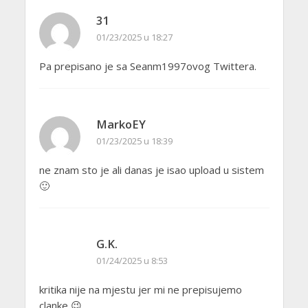
31
01/23/2025 u 18:27
Pa prepisano je sa Seanm1997ovog Twittera.
MarkoEY
01/23/2025 u 18:39
ne znam sto je ali danas je isao upload u sistem
🙂
G.K.
01/24/2025 u 8:53
kritika nije na mjestu jer mi ne prepisujemo
clanke 😉